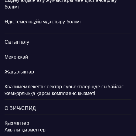
Емдеу алдын алу жұмыстары мен диспансерлеу
бөлімі
Әдістемелік-ұйымдастыру бөлімі
Сатып алу
Мекенжай
Жаңалықтар
Квазимемлекеттік сектор субьектілерінде сыбайлас
жемқорлыққа қарсы комплаенс қызметі
О ВИЧ/СПИД
Қызметтер
Ақылы қызметтер