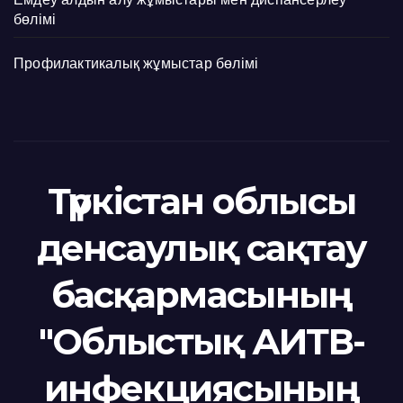
бөлімі
Профилактикалық жұмыстар бөлімі
Түркістан облысы
денсаулық сақтау
басқармасының
"Облыстық АИТВ-
инфекциясының