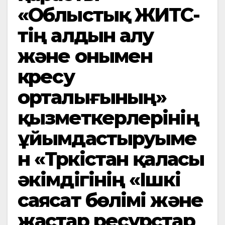
«Облыстық ЖИТС-
тің алдын алу
және онымен
күресу
орталығының»
қызметкерлерінің
ұйымдастыруыме
н «Түркістан қаласы
әкімдігінің «Ішкі
саясат бөлімі және
жастар ресурстар