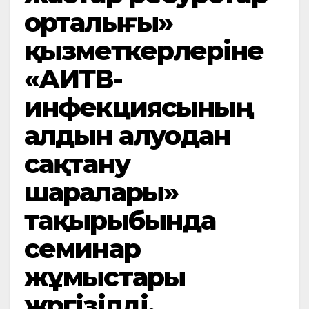
орталығы»
қызметкерлеріне
«АИТВ-
инфекциясының
алдын алуодан
сақтану
шаралары»
тақырыбында
семинар
жұмыстары
жүргізілді.