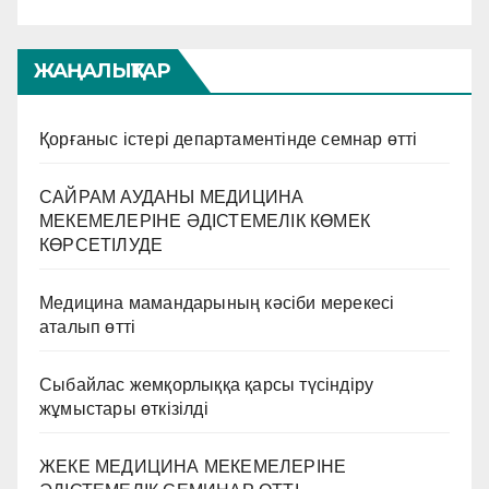
білім деңгейін көтеру және
әдістемелік көмек беру
мақсатында Арыс қаласында
ЖАҢАЛЫҚТАР
орналасқан «Торабтық
аурухана» ӨК медициналық
қызметкерлеріне семинар
Қорғаныс істері департаментінде семнар өтті
жұмыстарын жүргізді.
Семинар барысында
САЙРАМ АУДАНЫ МЕДИЦИНА
медицина қызметкерлерінің
МЕКЕМЕЛЕРІНЕ ӘДІСТЕМЕЛІК КӨМЕК
жұмыс жүргізу барысында
КӨРСЕТІЛУДЕ
басшылыққа алатын
бұйрықтары түсіндірілді.
Медицина мамандарының кәсіби мерекесі
аталып өтті
Сыбайлас жемқорлыққа қарсы түсіндіру
жұмыстары өткізілді
ЖЕКЕ МЕДИЦИНА МЕКЕМЕЛЕРІНЕ