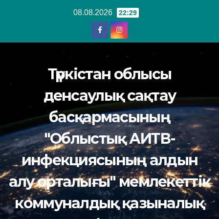
Перейти
08.08.2026
22:29
к
содержанию
Түркістан облысы
денсаулық сақтау
басқармасының
"Облыстық АИТВ-
инфекциясының алдын
алу орталығы" мемлекеттік
коммуналдық қазыналық