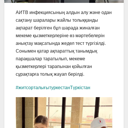
АИТВ инфекциясының алдын алу және одан
сақтану шаралары жайлы толыққанды
ақпарат берілген бұл шарада жиналған
мекеме қызметкерлеріне өз мәртебелерін
анықтау мақсатында жедел тест түргізілді.
Сонымен қатар ақпараттық танымдық
парақшалар таратылып, мекеме
қызметкерлері тарапынан қойылған
сұрақтарға толық жауап берілді.
#житсорталығытуркестанТүркістан