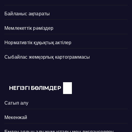
Байланыс ақпараты
Мемлекеттік рәміздер
Нормативтік құқықтық актілер
Сыбайлас жемқорлық картограммасы
НЕГІЗГІ БӨЛІМДЕР
Сатып алу
Мекенжай
Емдеу алдын алу жұмыстары мен диспансерлеу