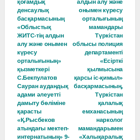
o
p
қоғамдық
алдын алу және
o
p
записям
денсаулық
онымен күресу
басқармасының
орталығының
k
«Облыстық
мамандары
ЖИТС-тің алдын
Түркістан
алу және онымен
облысы полиция
күресу
департаменті
орталығының»
«Есірткі
қызметкері
қылмысына
С.Бекпулатов
қарсы іс-қимыл»
Сауран аудандық
басқармасының,
адами әлеуетті
Түркістан
дамыту бөліміне
қалалық
қарасты
емханасының
«Қ.Рысбеков
нарколог
атындағы мектеп-
мамандарымен
интернатының» 9-
«Халықаралық