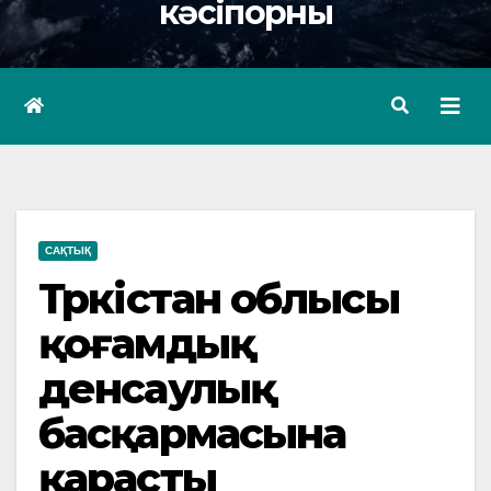
кәсіпорны
САҚТЫҚ
Түркістан облысы
қоғамдық
денсаулық
басқармасына
қарасты