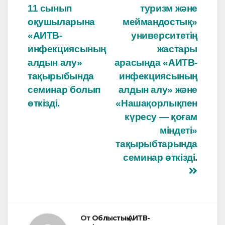
11 сынып
туризм және
оқушыларына
меймандостық»
«АИТВ-
университетің
инфекциясының
жастары
алдын алу»
арасында «АИТВ-
тақырыбында
инфекциясының
семинар болып
алдын алу» және
өткізді.
«Нашақорлықпен
күресу — қоғам
міндеті»
тақырыбтарында
семинар өткізді.
От
Облыстық АИТВ-