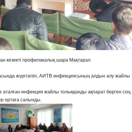
ан кезекті профилакалық шара Мақтарал
асында жүргізіліп, АИТВ инфекциясының алдын алу жайлы
аталған инфекция жайлы толыққанды ақпарат берген соң,
ер ортаға салынды.