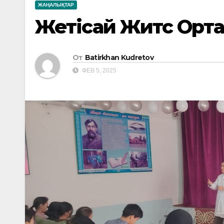
ЖАҢАЛЫҚТАР
Жетісай Житс Орта
От
Batirkhan Kudretov
ФЕВ 5, 2025