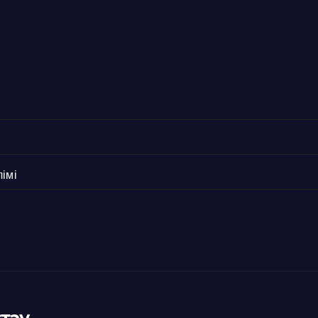
імі
қтау