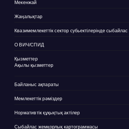
Мекенжай
Жаңалықтар
Квазимемлекеттік сектор субьектілерінде сыбайла
О ВИЧ/СПИД
Қызметтер
Ақылы қызметтер
Байланыс ақпараты
Мемлекеттік рәміздер
Нормативтік құқықтық актілер
Сыбайлас жемқорлық картограммасы