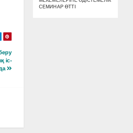
МЕКЕМЕЛЕРІНЕ ӘДІСТЕМЕЛІК
СЕМИНАР ӨТТІ
 беру
 іс-
уда