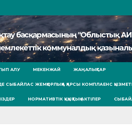
сақтау басқармасының "Облыстық 
мемлекеттік коммуналдық қазыналы
ТЫП АЛУ
МЕКЕНЖАЙ
ЖАҢАЛЫҚТАР
Е СЫБАЙЛАС ЖЕМҚОРЛЫҚҚА ҚАРСЫ КОМПЛАЕНС ҚЫЗМЕТ
ІЗДЕР
НОРМАТИВТІК ҚҰҚЫҚТЫҚ АКТІЛЕР
СЫБАЙ