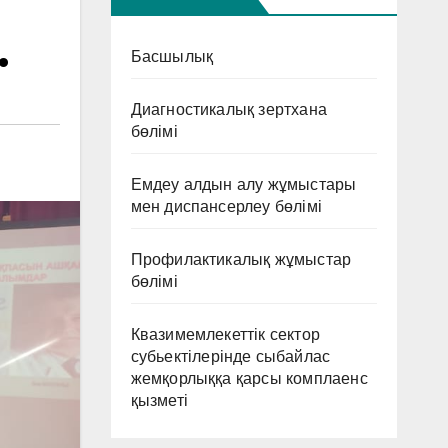
.
Басшылық
Диагностикалық зертхана
бөлімі
Емдеу алдын алу жұмыстары
мен диспансерлеу бөлімі
Профилактикалық жұмыстар
бөлімі
Квазимемлекеттік сектор
субьектілерінде сыбайлас
жемқорлыққа қарсы комплаенс
қызметі