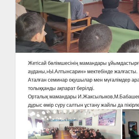
Жетісай бөлімшесінің мамандары ұйымдастырғ
ауданы,»Ы.Алтынсарин» мектебінде жалғасты.
Аталған семинар оқушылар мен мүғалімдер ар
толыққанды ақпарат берілді.
Орталық мамандары И.Жаксылыков,М.Бабашев 
дұрыс өмір сүру салтын ұстану жайлы да пікірл