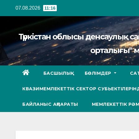
Перейти
07.08.2026
11:16
к
содержанию
Түркістан облысы денсаулық 
орталығы" 
БАСШЫЛЫҚ
БӨЛІМДЕР
СА
КВАЗИМЕМЛЕКЕТТІК СЕКТОР СУБЬЕКТІЛЕРІНД
БАЙЛАНЫС АҚПАРАТЫ
МЕМЛЕКЕТТІК РӘМ