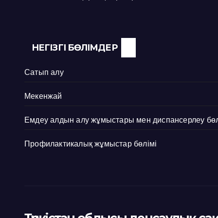
НЕГІЗГІ БӨЛІМДЕР
Сатып алу
Мекенжай
Емдеу алдын алу жұмыстары мен диспансерлеу бөл
Профилактикалық жұмыстар бөлімі
Түркістан облысы денсаулық са