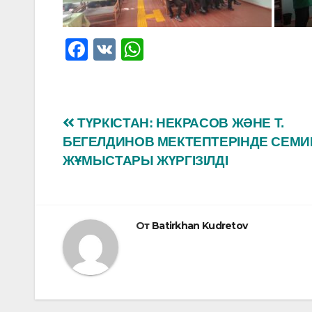
F
V
W
a
K
h
c
at
e
s
Навигация
ТҮРКІСТАН: НЕКРАСОВ ЖӘНЕ Т.
b
A
БЕГЕЛДИНОВ МЕКТЕПТЕРІНДЕ СЕМИ
по
o
p
ЖҰМЫСТАРЫ ЖҮРГІЗІЛДІ
o
p
записям
k
От
Batirkhan Kudretov