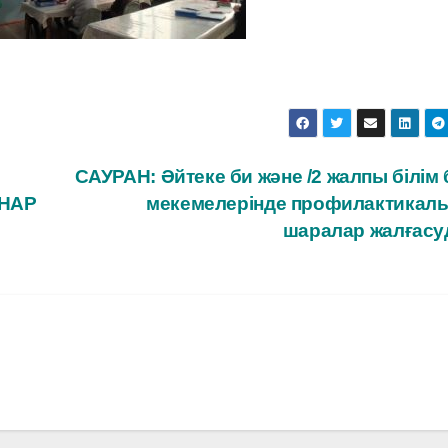
САУРАН: Әйтеке би және /2 жалпы білім
НАР
мекемелерінде профилактикалық
шаралар жалғас