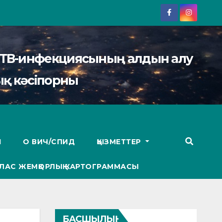
АИТВ-инфекциясының алдын алу
қ кәсіпорны
І
О ВИЧ/СПИД
ҚЫЗМЕТТЕР
ЛАС ЖЕМҚОРЛЫҚ КАРТОГРАММАСЫ
БАСШЫЛЫҚ