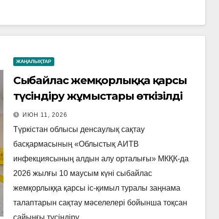
ЖАҢАЛЫҚТАР
Сыбайлас жемқорлыққа қарсы
түсіндіру жұмыстары өткізілді
ИЮН 11, 2026
Түркістан облысы денсаулық сақтау
басқармасының «Облыстық АИТВ
инфекциясының алдын алу орталығы» МКҚК-да
2026 жылғы 10 маусым күні сыбайлас
жемқорлыққа қарсы іс-қимыл туралы заңнама
талаптарын сақтау мәселелері бойынша тоқсан
сайынғы түсіндіру…