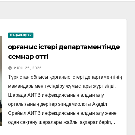
ЖАҢАЛЫҚТАР
Қорғаныс істері департаментінде
семнар өтті
ИЮН 25, 2026
Түркістан облысы қорғаныс істері департаментінің
мамандарымен түсіндіру жұмыстары жүргізілді.
Шарада АИТВ инфекциясының алдын алу
орталығының дәрігер эпидемиологы Ақәділ
Срайыл АИТВ инфекциясының алдын алу және
одан сақтану шаралары жайлы ақпарат беріп,…