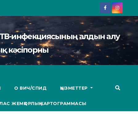
АИТВ-инфекциясының алдын алу
қ кәсіпорны
І
О ВИЧ/СПИД
ҚЫЗМЕТТЕР
ЛАС ЖЕМҚОРЛЫҚ КАРТОГРАММАСЫ