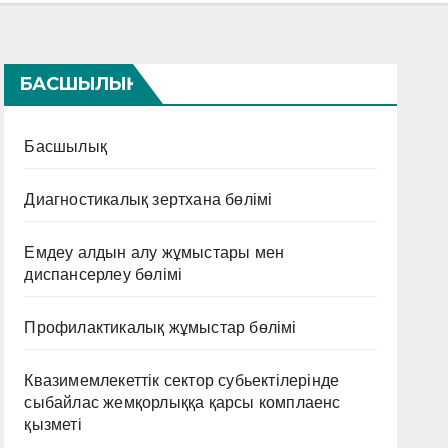
БАСШЫЛЫҚ
Басшылық
Диагностикалық зертхана бөлімі
Емдеу алдын алу жұмыстары мен
диспансерлеу бөлімі
Профилактикалық жұмыстар бөлімі
Квазимемлекеттік сектор субьектілерінде
сыбайлас жемқорлыққа қарсы комплаенс
қызметі