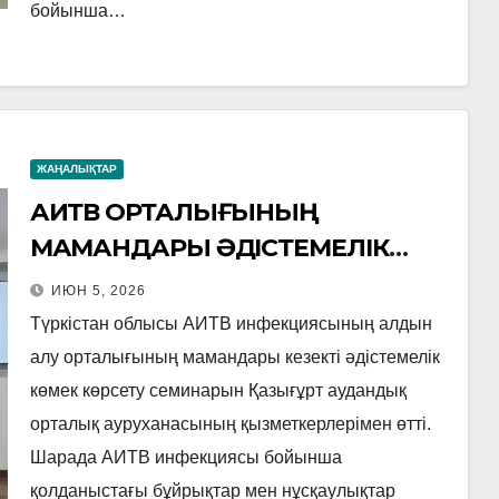
бойынша…
ЖАҢАЛЫҚТАР
АИТВ ОРТАЛЫҒЫНЫҢ
МАМАНДАРЫ ӘДІСТЕМЕЛІК
КӨМЕК КӨРСЕТУДІ
ИЮН 5, 2026
ЖАЛҒАСТЫРУДА
Түркістан облысы АИТВ инфекциясының алдын
алу орталығының мамандары кезекті әдістемелік
көмек көрсету семинарын Қазығұрт аудандық
орталық ауруханасының қызметкерлерімен өтті.
Шарада АИТВ инфекциясы бойынша
қолданыстағы бұйрықтар мен нұсқаулықтар