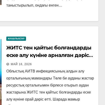
таныстырылып, ондағы енген…
ЖАҢАЛЫҚТАР
ЖИТС тен қайтыс болғандарды
еске алу күніне арналған дәріс
өтті
МАЙ 16, 2026
Облыстық АИТВ инфекциясының алдын алу
орталығының мамандары Төле би ауданы жастар
ресурстық орталығымен бірлесе отырып аудан
жастарына ЖИТС тен қайтыс болғандарды еске
алу күніне орай дәріс өтті. Шарада мамыр