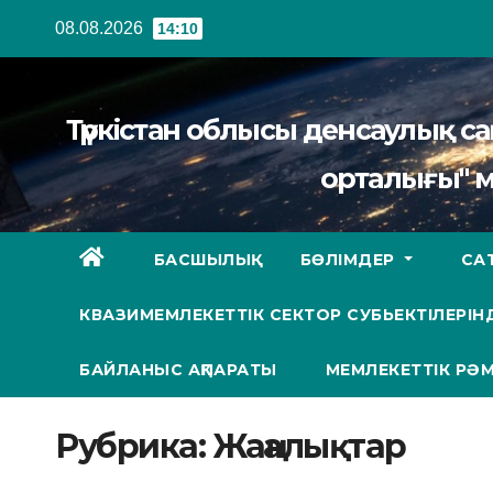
Перейти
08.08.2026
14:10
к
содержанию
Түркістан облысы денсаулық 
орталығы" 
БАСШЫЛЫҚ
БӨЛІМДЕР
СА
КВАЗИМЕМЛЕКЕТТІК СЕКТОР СУБЬЕКТІЛЕРІНД
БАЙЛАНЫС АҚПАРАТЫ
МЕМЛЕКЕТТІК РӘМ
Рубрика:
Жаңалықтар