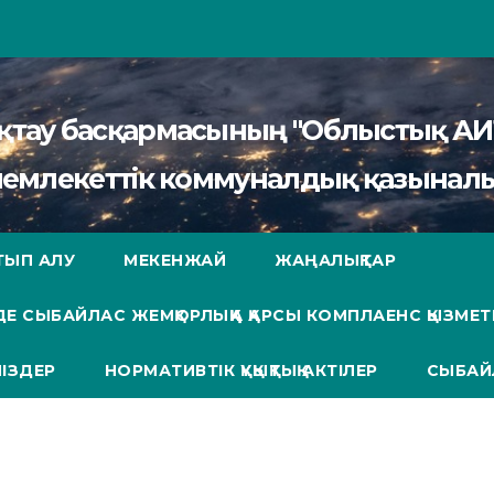
сақтау басқармасының "Облыстық 
мемлекеттік коммуналдық қазыналы
ТЫП АЛУ
МЕКЕНЖАЙ
ЖАҢАЛЫҚТАР
Е СЫБАЙЛАС ЖЕМҚОРЛЫҚҚА ҚАРСЫ КОМПЛАЕНС ҚЫЗМЕТ
ІЗДЕР
НОРМАТИВТІК ҚҰҚЫҚТЫҚ АКТІЛЕР
СЫБАЙ