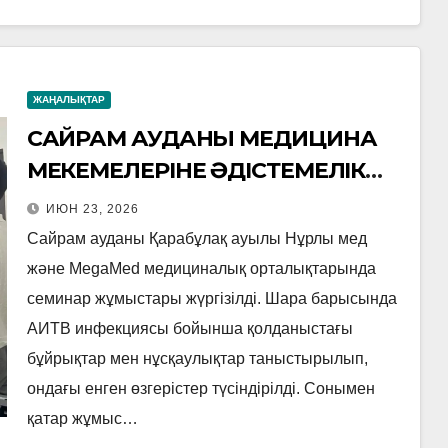
ЖАҢАЛЫҚТАР
САЙРАМ АУДАНЫ МЕДИЦИНА
МЕКЕМЕЛЕРІНЕ ӘДІСТЕМЕЛІК
КӨМЕК КӨРСЕТІЛУДЕ
ИЮН 23, 2026
Сайрам ауданы Қарабұлақ ауылы Нұрлы мед
және MegaMed медициналық орталықтарында
семинар жұмыстары жүргізілді. Шара барысында
АИТВ инфекциясы бойынша қолданыстағы
бұйрықтар мен нұсқаулықтар таныстырылып,
ондағы енген өзгерістер түсіндірілді. Сонымен
қатар жұмыс…