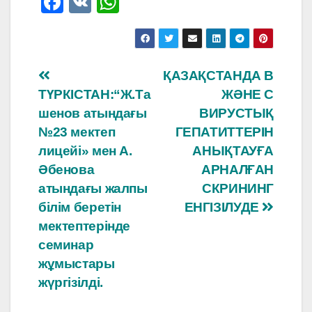
F
V
W
a
K
h
c
at
e
s
Навигация
ҚАЗАҚСТАНДА В
b
A
ТҮРКІСТАН:“Ж.Та
ЖӘНЕ С
по
o
p
шенов атындағы
ВИРУСТЫҚ
o
p
записям
№23 мектеп
ГЕПАТИТТЕРІН
лицейі» мен А.
АНЫҚТАУҒА
k
Әбенова
АРНАЛҒАН
атындағы жалпы
СКРИНИНГ
білім беретін
ЕНГІЗІЛУДЕ
мектептерінде
семинар
жұмыстары
жүргізілді.