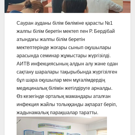
Сауран ауданы білім бөліміне қарасты №1
жалпы білім беретін мектеп пен Р. Бердібай
атындағы жалпы білім беретін
мектептерінде жоғары сынып оқушылары
арасында семинар жұмыстары жүргізілді.
АИТВ инфекциясының алдын алу және одан
сақтану шаралары тақырыбында жүргізілген
бұл шара оқушылар мен мұғалімдердің
медициналық білімін жетілдіруге арналды.
Өз кезегінде орталық мамандары аталған
инфекция жайлы толыққанды ақпарат беріп,
жадынамалық парақшалар таратты.