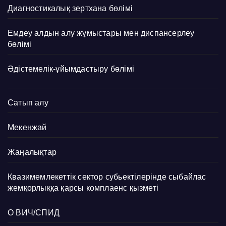
Диагностикалық зертхана бөлімі
Емдеу алдын алу жұмыстары мен диспансерлеу
бөлімі
Әдістемелік-ұйымдастыру бөлімі
Сатып алу
Мекенжай
Жаңалықтар
Квазимемлекеттік сектор субьектілерінде сыбайлас
жемқорлыққа қарсы комплаенс қызметі
О ВИЧ/СПИД