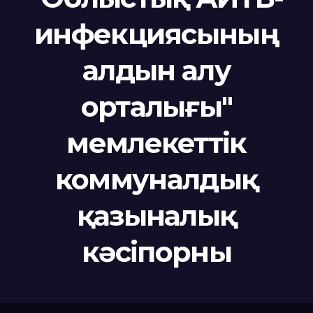
инфекциясының
алдын алу
орталығы"
мемлекеттік
коммуналдық
қазыналық
кәсіпорны