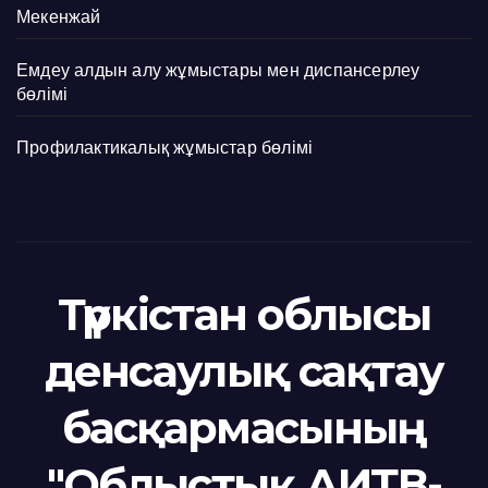
Мекенжай
Емдеу алдын алу жұмыстары мен диспансерлеу
бөлімі
Профилактикалық жұмыстар бөлімі
Түркістан облысы
денсаулық сақтау
басқармасының
"Облыстық АИТВ-