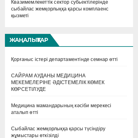
Квазимемлекеттік сектор субьектілерінде
сыбайлас жемқорлыққа қарсы комплаенс
қызметі
ЖАҢАЛЫҚТАР
Қорғаныс істері департаментінде семнар өтті
САЙРАМ АУДАНЫ МЕДИЦИНА
МЕКЕМЕЛЕРІНЕ ӘДІСТЕМЕЛІК КӨМЕК
КӨРСЕТІЛУДЕ
Медицина мамандарының кәсіби мерекесі
аталып өтті
Сыбайлас жемқорлыққа қарсы түсіндіру
жұмыстары өткізілді