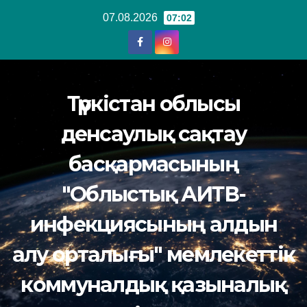
Перейти
07.08.2026
07:02
к
содержанию
Түркістан облысы
денсаулық сақтау
басқармасының
"Облыстық АИТВ-
инфекциясының алдын
алу орталығы" мемлекеттік
коммуналдық қазыналық