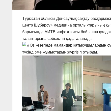
Түркістан облысы Денсаулық сақтау басқарма
центр Шұбарсу» медицина орталықтарының қызм
барысында АИТВ инфекциясы бойынша қолданы
талаптарына сәйкестігі қадағаланады.
Өз кезегінде мамандар қатысушылардың сұ
түсіндірме жұмыстарын жүргізіп отырды.