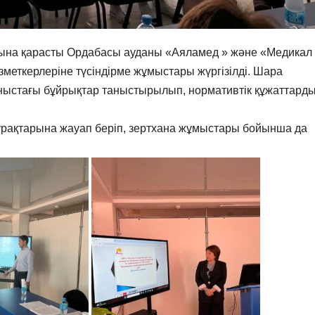
сына қарасты Ордабасы ауданы «Аяламед » және «Медикал
еткерлеріне түсіндірме жұмыстары жүргізілді. Шара
стағы бұйрықтар таныстырылып, нормативтік құжаттард
рақтарына жауап беріп, зертхана жұмыстары бойынша да