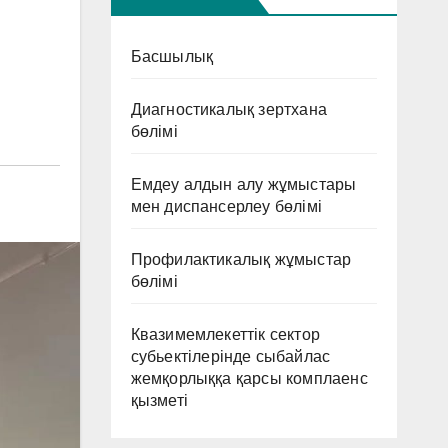
Басшылық
Диагностикалық зертхана
бөлімі
Емдеу алдын алу жұмыстары
мен диспансерлеу бөлімі
Профилактикалық жұмыстар
бөлімі
Квазимемлекеттік сектор
субьектілерінде сыбайлас
жемқорлыққа қарсы комплаенс
қызметі