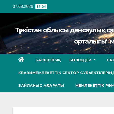
Перейти
07.08.2026
12:04
к
содержанию
Түркістан облысы денсаулық 
орталығы" 
БАСШЫЛЫҚ
БӨЛІМДЕР
СА
КВАЗИМЕМЛЕКЕТТІК СЕКТОР СУБЬЕКТІЛЕРІНД
БАЙЛАНЫС АҚПАРАТЫ
МЕМЛЕКЕТТІК РӘМ