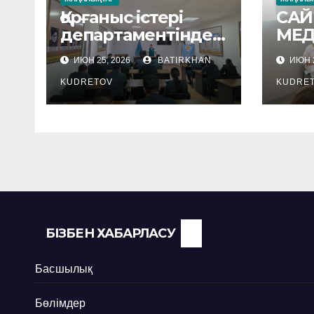
Қорғаныс істері
САЙ
департаментінде
МЕ
семнар өтті
МЕК
ИЮН 25, 2026
BATIRKHAN
ИЮН 2
ӘДІ
KUDRETOV
КӨМ
KUDRE
КӨР
БІЗБЕН ХАБАРЛАСУ
Басшылық
Бөлімдер