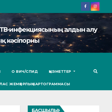
АИТВ-инфекциясының алдын алу
қ кәсіпорны
І
О ВИЧ/СПИД
ҚЫЗМЕТТЕР
ЛАС ЖЕМҚОРЛЫҚ КАРТОГРАММАСЫ
БАСШЫЛЫҚ