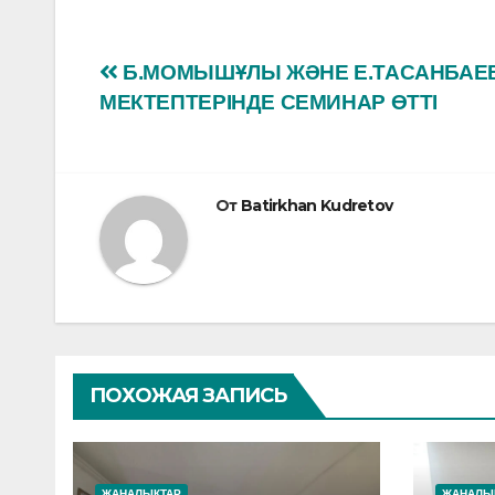
c
at
e
s
Навигация
Б.МОМЫШҰЛЫ ЖӘНЕ Е.ТАСАНБАЕ
b
A
МЕКТЕПТЕРІНДЕ СЕМИНАР ӨТТІ
по
o
p
o
p
записям
k
От
Batirkhan Kudretov
ПОХОЖАЯ ЗАПИСЬ
ЖАҢАЛЫҚТАР
ЖАҢАЛЫ