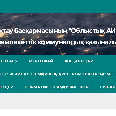
сақтау басқармасының "Облыстық 
мемлекеттік коммуналдық қазыналы
ТЫП АЛУ
МЕКЕНЖАЙ
ЖАҢАЛЫҚТАР
Е СЫБАЙЛАС ЖЕМҚОРЛЫҚҚА ҚАРСЫ КОМПЛАЕНС ҚЫЗМЕТ
ІЗДЕР
НОРМАТИВТІК ҚҰҚЫҚТЫҚ АКТІЛЕР
СЫБАЙ