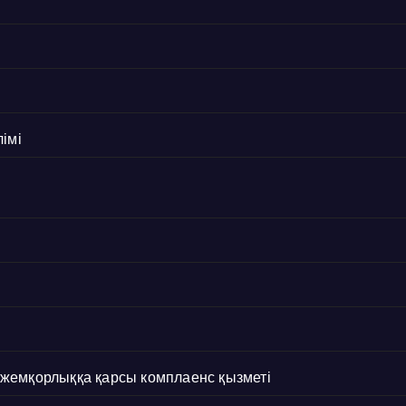
імі
с жемқорлыққа қарсы комплаенс қызметі