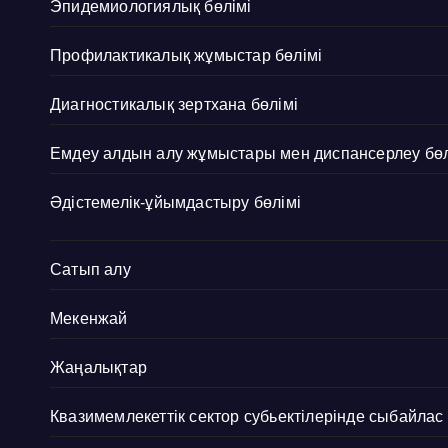
Эпидемиологиялық бөлімі
Профилактикалық жұмыстар бөлімі
Диагностикалық зертхана бөлімі
Емдеу алдын алу жұмыстары мен диспансерлеу бөл
Әдістемелік-ұйымдастыру бөлімі
Сатып алу
Мекенжай
Жаңалықтар
Квазимемлекеттік сектор субьектілерінде сыбайла