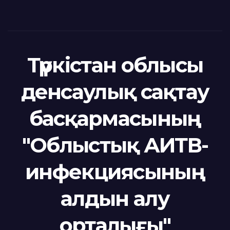
Түркістан облысы
денсаулық сақтау
басқармасының
"Облыстық АИТВ-
инфекциясының
алдын алу
орталығы"