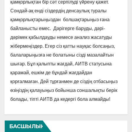
қамқорлықтан бір сәт серпілуді үйрену қажет.
Сондай-ақ енді сіздердің денсаулық туралы
қамқорлықтарыңыздан болшақтарыңыз ғана
байланысты емес. Дәрігерге баруды, дәрі-
дәрімек қабылдауды немесе анализ жасатуды
жібермеңіздер. Егер сіз қатты науқас болсаңыз,
балаларыңызға не болатыны сізді мазалайтын
шығар. Бұл қалыпты жағдай, АИТВ статусына
қарамай, ешкім де бұндай жағдайдан
қорғалмаған. Дей тұрғанмен де сіздің отбасыңыз
өзіңіздің қалауыңыз бойынша соншалықты берік
болады, тіпті АИТВ да кедергі бола алмайды!
БАСШЫЛЫҚ