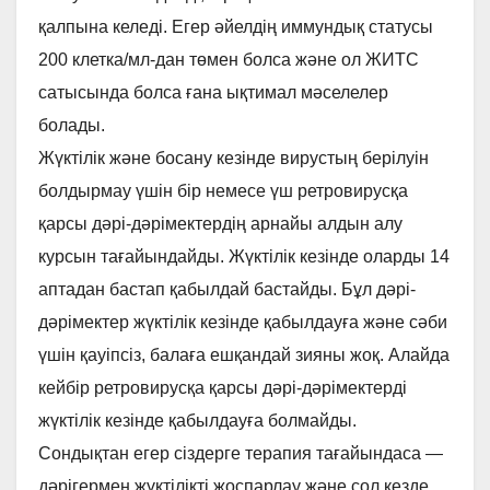
қалпына келеді. Егер әйелдің иммундық статусы
200 клетка/мл-дан төмен болса және ол ЖИТС
сатысында болса ғана ықтимал мәселелер
болады.
Жүктілік және босану кезінде вирустың берілуін
болдырмау үшін бір немесе үш ретровирусқа
қарсы дәрі-дәрімектердің арнайы алдын алу
курсын тағайындайды. Жүктілік кезінде оларды 14
аптадан бастап қабылдай бастайды. Бұл дәрі-
дәрімектер жүктілік кезінде қабылдауға және сәби
үшін қауіпсіз, балаға ешқандай зияны жоқ. Алайда
кейбір ретровирусқа қарсы дәрі-дәрімектерді
жүктілік кезінде қабылдауға болмайды.
Сондықтан егер сіздерге терапия тағайындаса —
дәрігермен жүктілікті жоспарлау және сол кезде