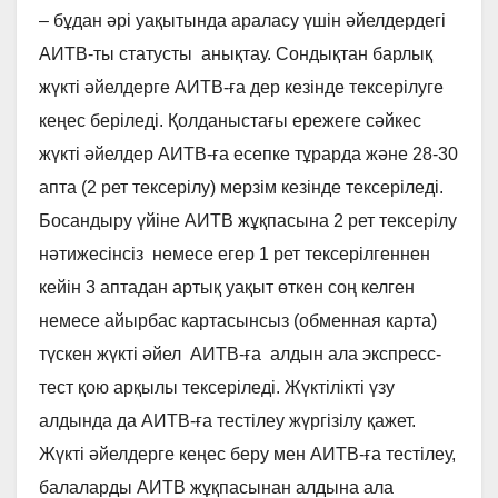
– бұдан әрі уақытында араласу үшін әйелдердегі
АИТВ-ты статусты анықтау. Сондықтан барлық
жүкті әйелдерге АИТВ-ға дер кезінде тексерілуге
кеңес беріледі. Қолданыстағы ережеге сәйкес
жүкті әйелдер АИТВ-ға есепке тұрарда және 28-30
апта (2 рет тексерілу) мерзім кезінде тексеріледі.
Босандыру үйіне АИТВ жұқпасына 2 рет тексерілу
нәтижесінсіз немесе егер 1 рет тексерілгеннен
кейін 3 аптадан артық уақыт өткен соң келген
немесе айырбас картасынсыз (обменная карта)
түскен жүкті әйел АИТВ-ға алдын ала экспресс-
тест қою арқылы тексеріледі. Жүктілікті үзу
алдында да АИТВ-ға тестілеу жүргізілу қажет.
Жүкті әйелдерге кеңес беру мен АИТВ-ға тестілеу,
балаларды АИТВ жұқпасынан алдына ала