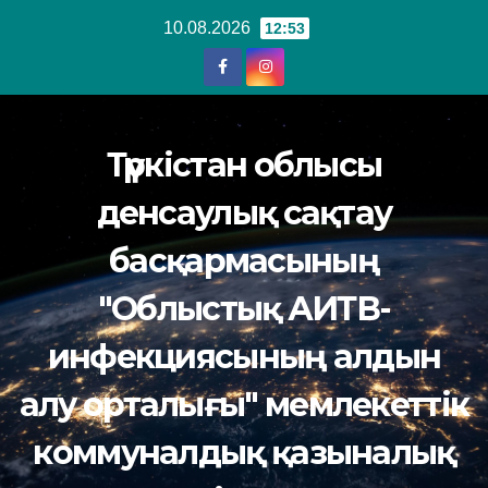
Перейти
10.08.2026
12:53
к
содержанию
Түркістан облысы
денсаулық сақтау
басқармасының
"Облыстық АИТВ-
инфекциясының алдын
алу орталығы" мемлекеттік
коммуналдық қазыналық