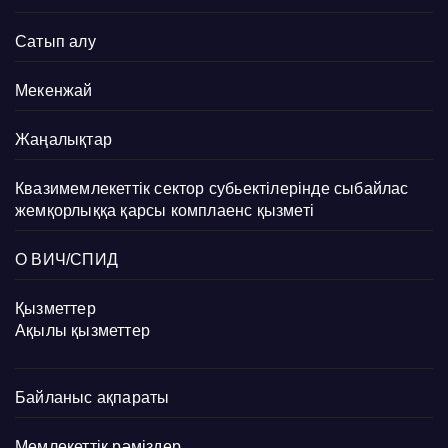
Сатып алу
Мекенжай
Жаңалықтар
Квазимемлекеттік сектор субьектілерінде сыбайлас
жемқорлыққа қарсы комплаенс қызметі
О ВИЧ/СПИД
Қызметтер
Ақылы қызметтер
Байланыс ақпараты
Мемлекеттік рәміздер