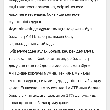
енді ғана жоспарласаңыз, есірткі немесе
никотинге тәуелділік бойынша көмекке
жүгінгеніңіз дұрыс.
Жүктілік кезінде дұрыс тамақтану қажет – бұл
баланың АИТВ-ға оң нәтижелі болу
ықтималдығын азайтады.
Күйзелулерден аулақ болып, көбірек демалуға
тырысқан жөн. Кейбір витаминдер баланың
дамуына ғана пайдалы емес, сонымен бірге
АИТВ-дан қорғауы мүмкін. Тек қана мынаны
ескерген дұрыс, витаминдерді дәрігер тағайындау
қажет. Емшекпен емізу кезіндегі АИТВ-ның балаға
берілу ықтималдығы шамамен 14%-ды құрайды,
сондықтан оны болдырмау қажет.