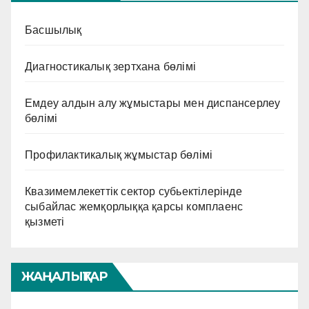
Басшылық
Диагностикалық зертхана бөлімі
Емдеу алдын алу жұмыстары мен диспансерлеу
бөлімі
Профилактикалық жұмыстар бөлімі
Квазимемлекеттік сектор субьектілерінде
сыбайлас жемқорлыққа қарсы комплаенс
қызметі
ЖАҢАЛЫҚТАР