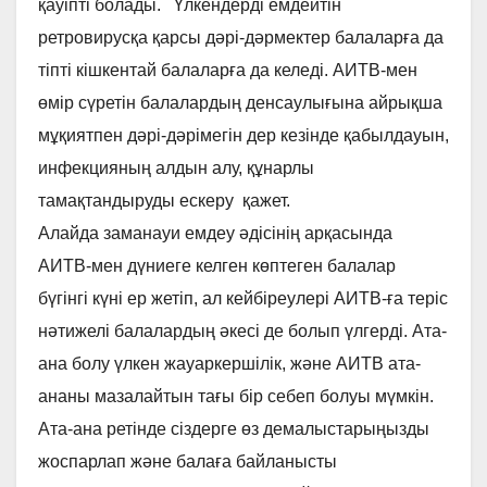
қауіпті болады. Үлкендерді емдейтін
ретровирусқа қарсы дәрі-дәрмектер балаларға да
тіпті кішкентай балаларға да келеді. АИТВ-мен
өмір сүретін балалардың денсаулығына айрықша
мұқиятпен дәрі-дәрімегін дер кезінде қабылдауын,
инфекцияның алдын алу, құнарлы
тамақтандыруды ескеру қажет.
Алайда заманауи емдеу әдісінің арқасында
АИТВ-мен дүниеге келген көптеген балалар
бүгінгі күні ер жетіп, ал кейбіреулері АИТВ-ға теріс
нәтижелі балалардың әкесі де болып үлгерді. Ата-
ана болу үлкен жауаркершілік, және АИТВ ата-
ананы мазалайтын тағы бір себеп болуы мүмкін.
Ата-ана ретінде сіздерге өз демалыстарыңызды
жоспарлап және балаға байланысты