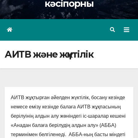
кәсіпорны
АИТВ және жүктілік
АИТВ жұқтырған әйелден жүктілік, босану кезінде
немесе емізу кезінде балаға АИТВ жұқпасының
берілуінің алдын алу жөніндегі іс-шаралар кешені
«Анадан балаға берілудің алдын алу» (АББА)
терминімен белгіленеді. АББА-ның басты міндеті