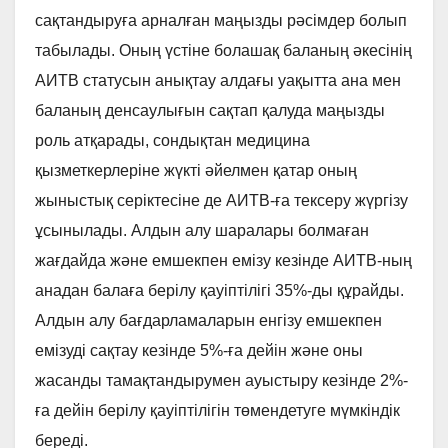
сақтандыруға арналған маңызды рәсімдер болып
табылады. Оның үстіне болашақ баланың әкесінің
АИТВ статусын анықтау алдағы уақытта ана мен
баланың денсаулығын сақтап қалуда маңызды
роль атқарады, сондықтан медицина
қызметкерлеріне жүкті әйелмен қатар оның
жыныстық серіктесіне де АИТВ-ға тексеру жүргізу
ұсынылады. Алдын алу шаралары болмаған
жағдайда және емшекпен емізу кезінде АИТВ-ның
анадан балаға берілу қауіптілігі 35%-ды құрайды.
Алдын алу бағдарламаларын енгізу емшекпен
емізуді сақтау кезінде 5%-ға дейін және оны
жасанды тамақтандырумен ауыстыру кезінде 2%-
ға дейін берілу қауіптілігін төмендетуге мүмкіндік
береді.