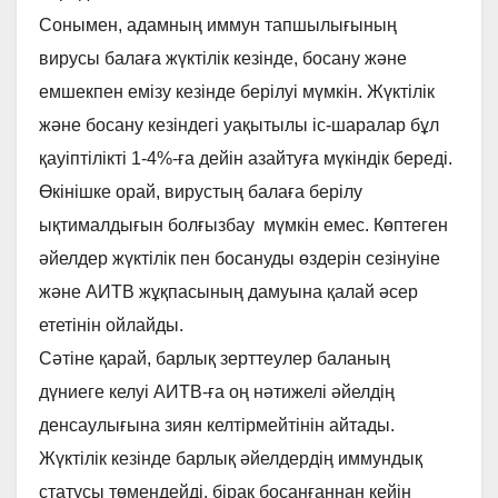
Сонымен, адамның иммун тапшылығының
вирусы балаға жүктілік кезінде, босану және
емшекпен емізу кезінде берілуі мүмкін. Жүктілік
және босану кезіндегі уақытылы іс-шаралар бұл
қауіптілікті 1-4%-ға дейін азайтуға мүкіндік береді.
Өкінішке орай, вирустың балаға берілу
ықтималдығын болғызбау мүмкін емес. Көптеген
әйелдер жүктілік пен босануды өздерін сезінуіне
және АИТВ жұқпасының дамуына қалай әсер
ететінін ойлайды.
Сәтіне қарай, барлық зерттеулер баланың
дүниеге келуі АИТВ-ға оң нәтижелі әйелдің
денсаулығына зиян келтірмейтінін айтады.
Жүктілік кезінде барлық әйелдердің иммундық
статусы төмендейді, бірақ босанғаннан кейін