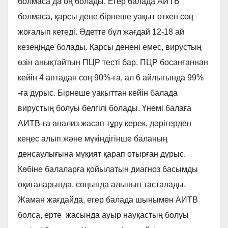
болмаса да оң болады. Егер балада АИТВ
болмаса, қарсы дене бірнеше уақыт өткен соң
жоғалып кетеді. Әдетте бұл жағдай 12-18 ай
кезеңінде болады. Қарсы денені емес, вирустың
өзін анықтайтын ПЦР тесті бар. ПЦР босанғаннан
кейін 4 аптадан соң 90%-ға, ал 6 айлығында 99%
-ға дұрыс. Бірнеше уақыттан кейін балада
вирустың болуы белгілі болады. Үнемі балаға
АИТВ-ға анализ жасап тұру керек, дәрігерден
кеңес алып және мүкіндігінше баланың
денсаулығына мұқият қарап отырған дұрыс.
Көбіне балаларға қойылатын диагноз басымды
оқиғаларында, соңында алынып тасталады.
Жаман жағдайда, егер балада шынымен АИТВ
болса, ерте жасында ауыр науқастың болуы