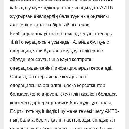
қабылдау мүмкіндіктерін талқылаңыздар. АИТВ
жұқтырған әйелдердің бала тууының оңтайлы
әдістеріне қатысты біріңғай пікір жоқ.
Кейбіреулері қауіптілікті төмендету үшін кесарь
тілігі операциясын ұсынады. Алайда бұл қуыс
операция, яғни бұл қан кету қауіптілігі және
әйелдің денсаулығына қауіп келтіретін
операциядан кейінгі инфекцияларды көрсетеді.
Сондықтан егер әйелде кесарь тілігі
операциясына арналған басқа көрсеткіштер
болмаса және вирустық жүктілігі аса көп болмаса,
көптеген дәрігерлер табиғи босануды ұсынады.
Есірткі тұтыну, ішімдік ішу және темекі шегу АИТВ-
ның балаға берілу қауіпін арттырады, сондықтан
олардан аулақ болған жөн. Егер сіз жүкті болуды