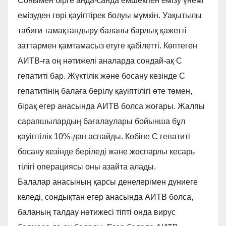
Сонымен бірге анда-санда емшекпен емізу үнемі
емізуден гөрі қауіптірек болуы мүмкін. Уақытылы
табиғи тамақтандыру баланы барлық қажетті
заттармен қамтамасыз етуге қабілетті. Көптеген
АИТВ-ға оң нәтижелі аналарда сондай-ақ С
гепатиті бар. Жүктілік және босану кезінде С
гепатитінің балаға берілу қауіптілігі өте төмен,
бірақ егер анасында АИТВ болса жоғары. Жалпы
сарапшылардың бағалаулары бойынша бұл
қауіптілік 10%-дан аспайды. Көбіне С гепатиті
босану кезінде беріледі және жоспарлы кесарь
тілігі операциясы оны азайта алады.
Балалар анасының қарсы денелерімен дүниеге
келеді, сондықтан егер анасында АИТВ болса,
баланың талдау нәтижесі тіпті онда вирус