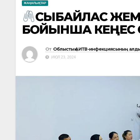
ЖАҢАЛЫҚТАР
СЫБАЙЛАС ЖЕМ
БОЙЫНША КЕҢЕС 
От
Облыстық АИТВ-инфекциясының алды
ИЮЛ 23, 2024