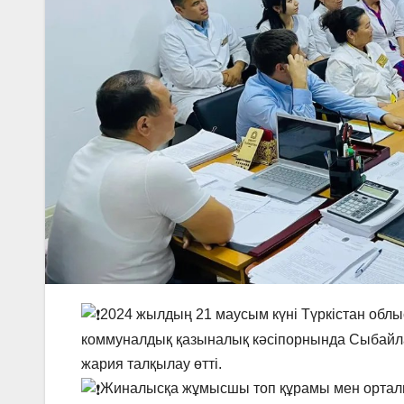
2024 жылдың 21 маусым күні Түркістан обл
коммуналдық қазыналық кәсіпорнында Сыбайла
жария талқылау өтті.
Жиналысқа жұмысшы топ құрамы мен ортал