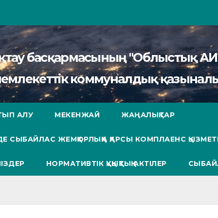
сақтау басқармасының "Облыстық 
мемлекеттік коммуналдық қазыналы
ТЫП АЛУ
МЕКЕНЖАЙ
ЖАҢАЛЫҚТАР
Е СЫБАЙЛАС ЖЕМҚОРЛЫҚҚА ҚАРСЫ КОМПЛАЕНС ҚЫЗМЕТ
ІЗДЕР
НОРМАТИВТІК ҚҰҚЫҚТЫҚ АКТІЛЕР
СЫБАЙ