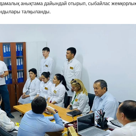
алдамалық анықтама дайындай отырып, сыбайлас жемқорлы
тындылары талқыланды.