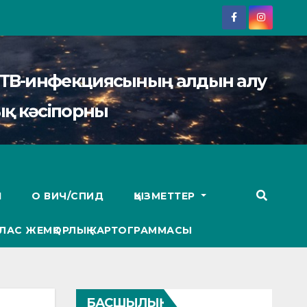
АИТВ-инфекциясының алдын алу
қ кәсіпорны
І
О ВИЧ/СПИД
ҚЫЗМЕТТЕР
ЛАС ЖЕМҚОРЛЫҚ КАРТОГРАММАСЫ
БАСШЫЛЫҚ