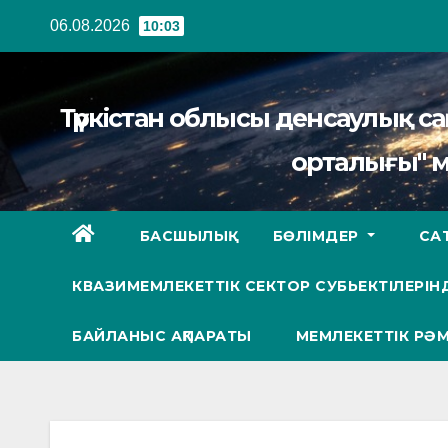
Перейти
06.08.2026
10:03
к
содержанию
Түркістан облысы денсаулық 
орталығы" 
БАСШЫЛЫҚ
БӨЛІМДЕР
СА
КВАЗИМЕМЛЕКЕТТІК СЕКТОР СУБЬЕКТІЛЕРІНД
БАЙЛАНЫС АҚПАРАТЫ
МЕМЛЕКЕТТІК РӘМ