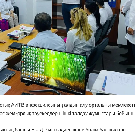
ыстық АИТВ инфекциясының алдын алу орталығы мемлекетт
с жемқорлық тәуекелдерін ішкі талдау жұмыстары бойынш
ықтың басшы м.а Д.Рыскелдиев және бөлім басшылары,