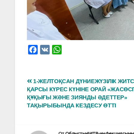
F
V
W
a
K
h
c
at
e
s
Навигация
1-ЖЕЛТОҚСАН ДҮНИЕЖҮЗІЛІК ЖИТС
b
A
ҚАРСЫ КҮРЕС КҮНІНЕ ОРАЙ «ЖАСӨСП
по
o
p
ҚҰҚЫҒЫ ЖӘНЕ ЗИЯНДЫ ӘДЕТТЕР»
o
p
записям
ТАҚЫРЫБЫНДА КЕЗДЕСУ ӨТТІ
k
От
Облыстық АИТВ-инфекциясыны