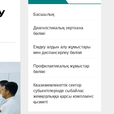
У
Басшылық
Диагностикалық зертхана
бөлімі
Емдеу алдын алу жұмыстары
мен диспансерлеу бөлімі
Профилактикалық жұмыстар
бөлімі
Квазимемлекеттік сектор
субьектілерінде сыбайлас
жемқорлыққа қарсы комплаенс
қызметі