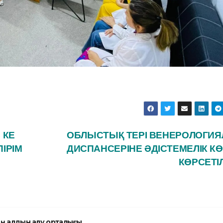
 КЕ
ОБЛЫСТЫҚ ТЕРІ ВЕНЕРОЛОГИ
ІРІМ
ДИСПАНСЕРІНЕ ӘДІСТЕМЕЛІК К
КӨРСЕТІ
ң алдын алу орталығы