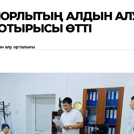
ҚОРЛЫҚТЫҢ АЛДЫН АЛ
ОТЫРЫСЫ ӨТТІ
н алу орталығы