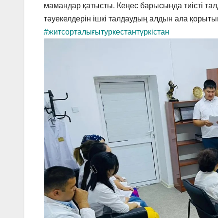
мамандар қатысты. Кеңес барысында тиісті т
тәуекелдерін ішкі талдаудың алдын ала қоры
#житсорталығытуркестантүркістан