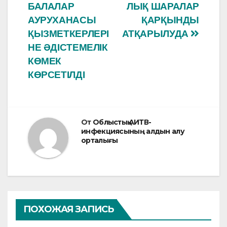
по
o
p
БАЛАЛАР
ЛЫҚ ШАРАЛАР
o
p
записям
АУРУХАНАСЫ
ҚАРҚЫНДЫ
ҚЫЗМЕТКЕРЛЕРІ
АТҚАРЫЛУДА
k
НЕ ӘДІСТЕМЕЛІК
КӨМЕК
КӨРСЕТІЛДІ
От
Облыстық АИТВ-
инфекциясының алдын алу
орталығы
ПОХОЖАЯ ЗАПИСЬ