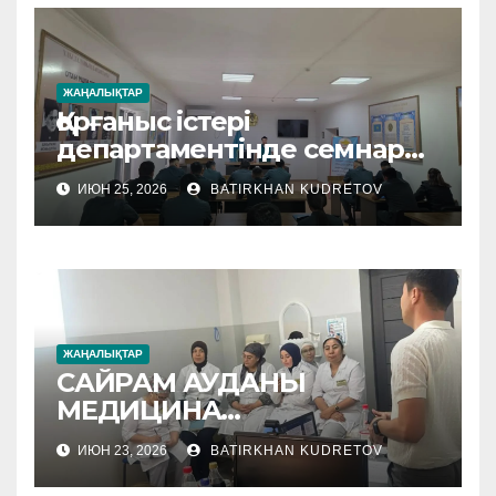
ЖАҢАЛЫҚТАР
Қорғаныс істері
департаментінде семнар
өтті
ИЮН 25, 2026
BATIRKHAN KUDRETOV
ЖАҢАЛЫҚТАР
САЙРАМ АУДАНЫ
МЕДИЦИНА
МЕКЕМЕЛЕРІНЕ
ИЮН 23, 2026
BATIRKHAN KUDRETOV
ӘДІСТЕМЕЛІК КӨМЕК
КӨРСЕТІЛУДЕ