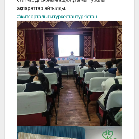
ақпараттар айтылды.
#житсорталығытуркестантүркістан