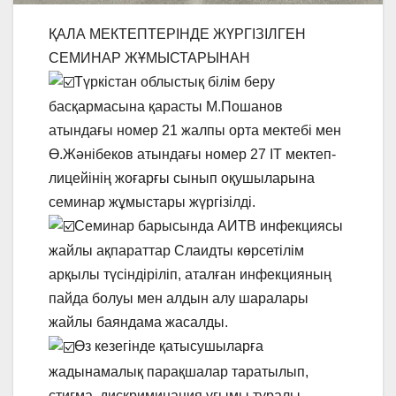
ҚАЛА МЕКТЕПТЕРІНДЕ ЖҮРГІЗІЛГЕН
СЕМИНАР ЖҰМЫСТАРЫНАН
Түркістан облыстық білім беру
басқармасына қарасты M.Пошанов
атындағы номер 21 жалпы орта мектебі мен
Ө.Жәнібеков атындағы номер 27 IT мектеп-
лицейінің жоғарғы сынып оқушыларына
семинар жұмыстары жүргізілді.
Семинар барысында АИТВ инфекциясы
жайлы ақпараттар Слаидты көрсетілім
арқылы түсіндіріліп, аталған инфекцияның
пайда болуы мен алдын алу шаралары
жайлы баяндама жасалды.
Өз кезегінде қатысушыларға
жадынамалық парақшалар таратылып,
стигма, дискриминация ұғымы туралы