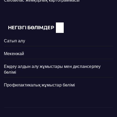
Сыбайлас жемқорлық картограммасы
НЕГІЗГІ БӨЛІМДЕР
Сатып алу
Мекенжай
Емдеу алдын алу жұмыстары мен диспансерлеу
бөлімі
Профилактикалық жұмыстар бөлімі