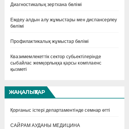
Диагностикалық зертхана бөлімі
Емдеу алдын алу жұмыстары мен диспансерлеу
бөлімі
Профилактикалық жұмыстар бөлімі
Квазимемлекеттік сектор субьектілерінде
сыбайлас жемқорлыққа қарсы комплаенс
қызметі
ЖАҢАЛЫҚТАР
Қорғаныс істері департаментінде семнар өтті
САЙРАМ АУДАНЫ МЕДИЦИНА