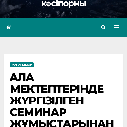
кәсіпорны
ЖАҢАЛЫҚТАР
ҚАЛА
МЕКТЕПТЕРІНДЕ
ЖҮРГІЗІЛГЕН
СЕМИНАР
ЖҰМЫСТАРЫНАН