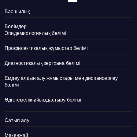
Басшылық
Бөлімдер
Эпидемиологиялық бөлімі
Профилактикалық жұмыстар бөлімі
Диагностикалық зертхана бөлімі
Емдеу алдын алу жұмыстары мен диспансерлеу
бөлімі
Әдістемелік-ұйымдастыру бөлімі
Сатып алу
Мекенжай