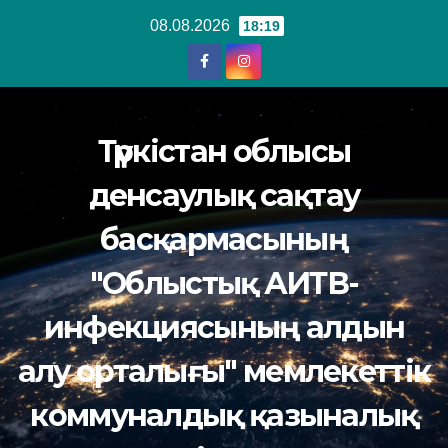
Перейти
08.08.2026
18:19
к
содержанию
Түркістан облысы
денсаулық сақтау
басқармасының
"Облыстық АИТВ-
инфекциясының алдын
алу орталығы" мемлекеттік
коммуналдық қазыналық