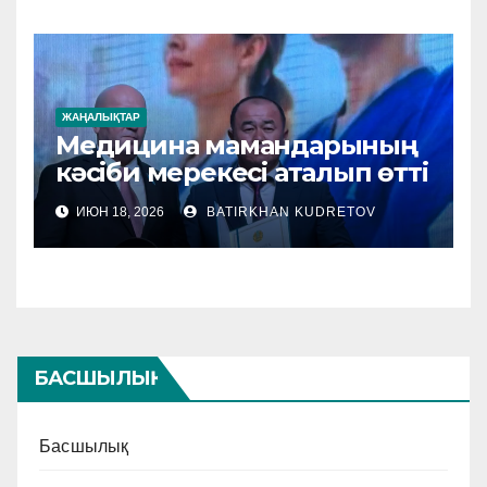
ЖАҢАЛЫҚТАР
Медицина мамандарының
кәсіби мерекесі аталып өтті
ИЮН 18, 2026
BATIRKHAN KUDRETOV
БАСШЫЛЫҚ
Басшылық