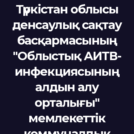
Түркістан облысы
денсаулық сақтау
басқармасының
"Облыстық АИТВ-
инфекциясының
алдын алу
орталығы"
мемлекеттік
коммуналдық