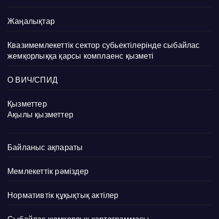
Жаңалықтар
Квазимемлекеттік сектор субьектілерінде сыбайлас
жемқорлыққа қарсы комплаенс қызметі
О ВИЧ/СПИД
Қызметтер
Ақылы қызметтер
Байланыс ақпараты
Мемлекеттік рәміздер
Нормативтік құқықтық актілер