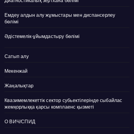
Диагностикалық зертхана бөлімі
Емдеу алдын алу жұмыстары мен диспансерлеу
бөлімі
Әдістемелік-ұйымдастыру бөлімі
Сатып алу
Мекенжай
Жаңалықтар
Квазимемлекеттік сектор субьектілерінде сыбайлас
жемқорлыққа қарсы комплаенс қызметі
О ВИЧ/СПИД