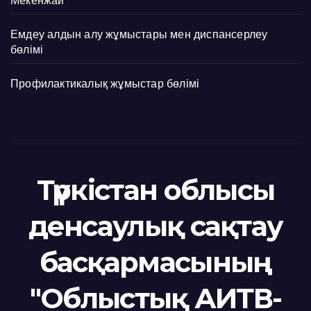
Мекенжай
Емдеу алдын алу жұмыстары мен диспансерлеу
бөлімі
Профилактикалық жұмыстар бөлімі
Түркістан облысы
денсаулық сақтау
басқармасының
"Облыстық АИТВ-