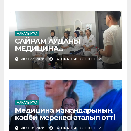
ЖАҢАЛЫҚТАР
САЙРАМ АУДАНЫ
МЕДИЦИНА
МЕКЕМЕЛЕРІНЕ
ИЮН 23, 2026
BATIRKHAN KUDRETOV
ӘДІСТЕМЕЛІК КӨМЕК
КӨРСЕТІЛУДЕ
ЖАҢАЛЫҚТАР
Медицина мамандарының
кәсіби мерекесі аталып өтті
ИЮН 18, 2026
BATIRKHAN KUDRETOV