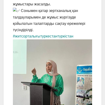
жұмыстары жасалды.
Сонымен қатар зертханалық қан
талдауларымен де жұмыс жүргізуде
қойылатын талаптарды сақтау ережелері
түсіндірілді.
#житсорталығытуркестантүркістан