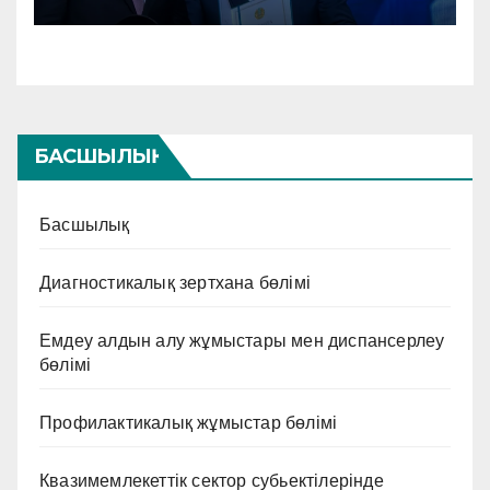
БАСШЫЛЫҚ
Басшылық
Диагностикалық зертхана бөлімі
Емдеу алдын алу жұмыстары мен диспансерлеу
бөлімі
Профилактикалық жұмыстар бөлімі
Квазимемлекеттік сектор субьектілерінде