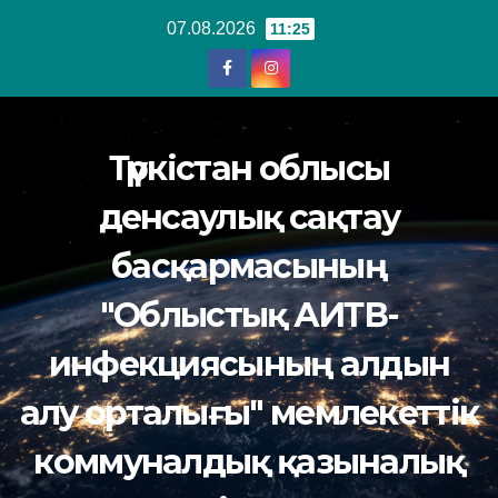
Перейти
07.08.2026
11:25
к
содержанию
Түркістан облысы
денсаулық сақтау
басқармасының
"Облыстық АИТВ-
инфекциясының алдын
алу орталығы" мемлекеттік
коммуналдық қазыналық