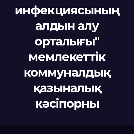
инфекциясының
алдын алу
орталығы"
мемлекеттік
коммуналдық
қазыналық
кәсіпорны