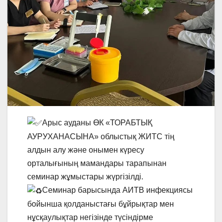
Арыс ауданы ӨК «ТОРАБТЫҚ
АУРУХАНАСЫНА» облыстық ЖИТС тің
алдын алу және онымен күресу
орталығының мамандары тарапынан
семинар жұмыстары жүргізілді.
Семинар барысында АИТВ инфекциясы
бойынша қолданыстағы бұйрықтар мен
нұсқаулықтар негізінде түсіндірме