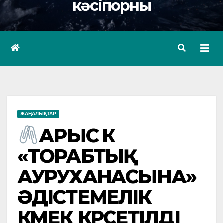
кәсіпорны
ЖАҢАЛЫҚТАР
АРЫС ӨК
«ТОРАБТЫҚ
АУРУХАНАСЫНА»
ӘДІСТЕМЕЛІК
КӨМЕК КӨРСЕТІЛДІ