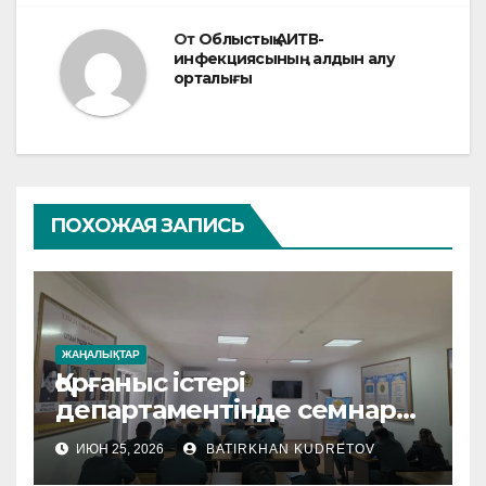
От
Облыстық АИТВ-
инфекциясының алдын алу
орталығы
ПОХОЖАЯ ЗАПИСЬ
ЖАҢАЛЫҚТАР
Қорғаныс істері
департаментінде семнар
өтті
ИЮН 25, 2026
BATIRKHAN KUDRETOV