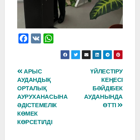
F
V
W
a
K
h
c
at
e
s
Навигация
АРЫС
ҮЙЛЕСТІРУ
b
A
АУДАНДЫҚ
КЕҢЕСІ
по
o
p
ОРТАЛЫҚ
БӘЙДІБЕК
o
p
записям
АУРУХАНАСЫНА
АУДАНЫНДА
ӘДІСТЕМЕЛІК
ӨТТІ
k
КӨМЕК
КӨРСЕТІЛДІ