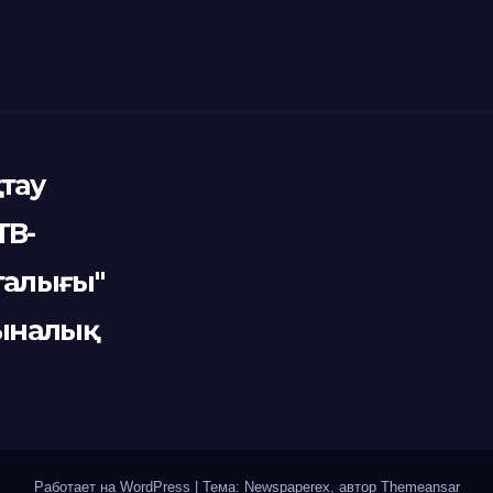
қтау
ТВ-
талығы"
зыналық
Работает на WordPress
|
Тема: Newspaperex, автор
Themeansar