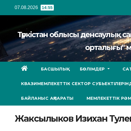
Перейти
07.08.2026
14:55
к
содержанию
Түркістан облысы денсаулық 
орталығы" 
БАСШЫЛЫҚ
БӨЛІМДЕР
СА
КВАЗИМЕМЛЕКЕТТІК СЕКТОР СУБЬЕКТІЛЕРІНД
БАЙЛАНЫС АҚПАРАТЫ
МЕМЛЕКЕТТІК РӘМ
Жаксылыков Изихан Тул