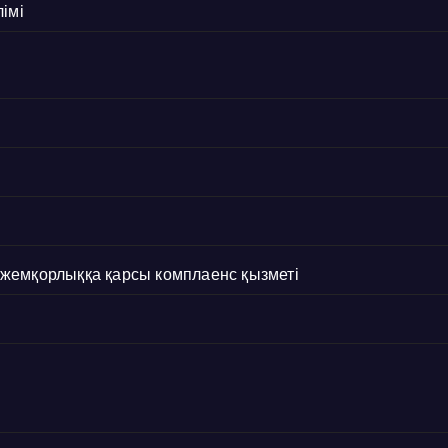
імі
с жемқорлыққа қарсы комплаенс қызметі