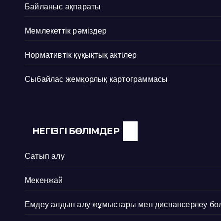
Байланыс ақпараты
Мемлекеттік рәміздер
Нормативтік құқықтық актілер
Сыбайлас жемқорлық картограммасы
НЕГІЗГІ БӨЛІМДЕР
Сатып алу
Мекенжай
Емдеу алдын алу жұмыстары мен диспансерлеу бөл