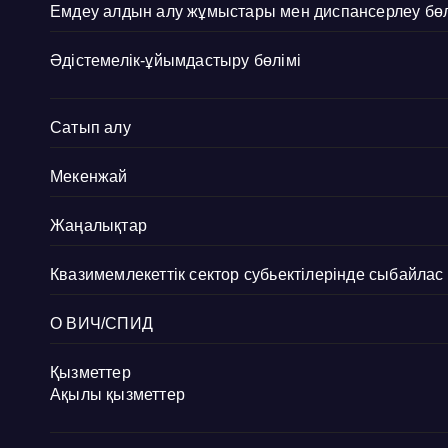
Емдеу алдын алу жұмыстары мен диспансерлеу бөл
Әдістемелік-ұйымдастыру бөлімі
Сатып алу
Мекенжай
Жаңалықтар
Квазимемлекеттік сектор субьектілерінде сыбайла
О ВИЧ/СПИД
Қызметтер
Ақылы қызметтер