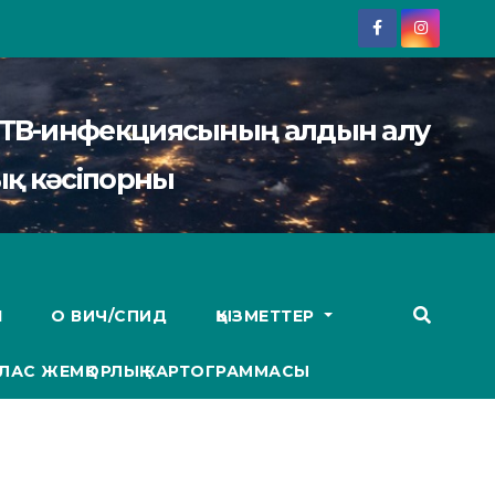
АИТВ-инфекциясының алдын алу
қ кәсіпорны
І
О ВИЧ/СПИД
ҚЫЗМЕТТЕР
ЛАС ЖЕМҚОРЛЫҚ КАРТОГРАММАСЫ