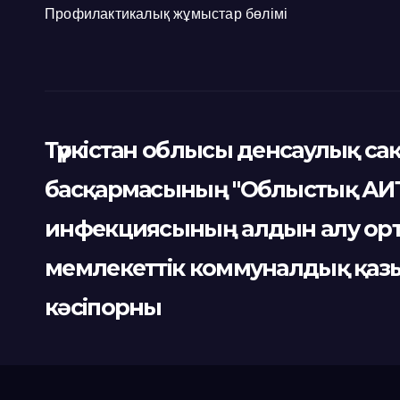
Профилактикалық жұмыстар бөлімі
Түркістан облысы денсаулық са
басқармасының "Облыстық АИ
инфекциясының алдын алу ор
мемлекеттік коммуналдық қа
кәсіпорны