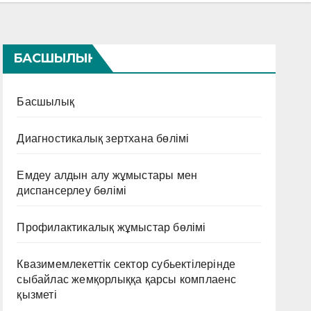
БАСШЫЛЫҚ
Басшылық
Диагностикалық зертхана бөлімі
Емдеу алдын алу жұмыстары мен
диспансерлеу бөлімі
Профилактикалық жұмыстар бөлімі
Квазимемлекеттік сектор субьектілерінде
сыбайлас жемқорлыққа қарсы комплаенс
қызметі