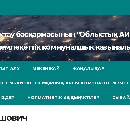
сақтау басқармасының "Облыстық 
мемлекеттік коммуналдық қазыналы
ТЫП АЛУ
МЕКЕНЖАЙ
ЖАҢАЛЫҚТАР
Е СЫБАЙЛАС ЖЕМҚОРЛЫҚҚА ҚАРСЫ КОМПЛАЕНС ҚЫЗМЕТ
ІЗДЕР
НОРМАТИВТІК ҚҰҚЫҚТЫҚ АКТІЛЕР
СЫБАЙ
ешович