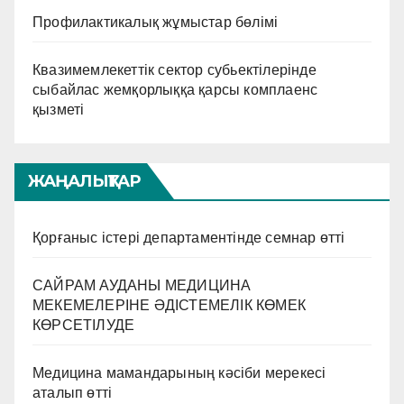
Профилактикалық жұмыстар бөлімі
Квазимемлекеттік сектор субьектілерінде
сыбайлас жемқорлыққа қарсы комплаенс
қызметі
ЖАҢАЛЫҚТАР
Қорғаныс істері департаментінде семнар өтті
САЙРАМ АУДАНЫ МЕДИЦИНА
МЕКЕМЕЛЕРІНЕ ӘДІСТЕМЕЛІК КӨМЕК
КӨРСЕТІЛУДЕ
Медицина мамандарының кәсіби мерекесі
аталып өтті