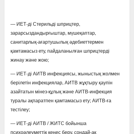
— ИЕТ-ді Стерильді шприцтер,
зарарсыздандырғыштар, мүшеқаптар,
санитарлық-ағартушылық әдебиеттермен
қамтамасыз ету, пайдаланылған шприцтерді
жинау және жою;
— ИЕТ-ді АИТВ инфекциясы, жыныстық жолмен
берілетін инфекциялар, АИТВ жұқтыру қаупін
азайтатын мінез-құлық және АИТВ-инфекция
туралы ақпаратпен қамтамасыз ету; АИТВ-ға
тестілеу;
— ИЕТ-ді АИТВ / ЖИТС бойынша
психоәлеуметтік кеңес беру, сондай-ақ