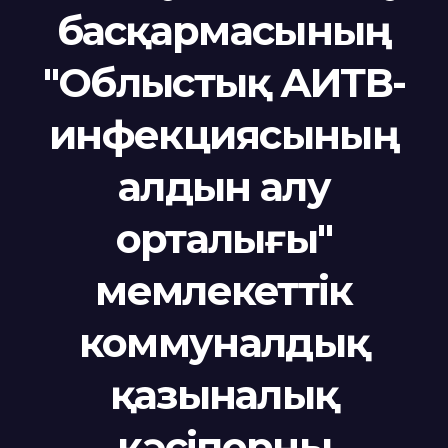
басқармасының
"Облыстық АИТВ-
инфекциясының
алдын алу
орталығы"
мемлекеттік
коммуналдық
қазыналық
кәсіпорны