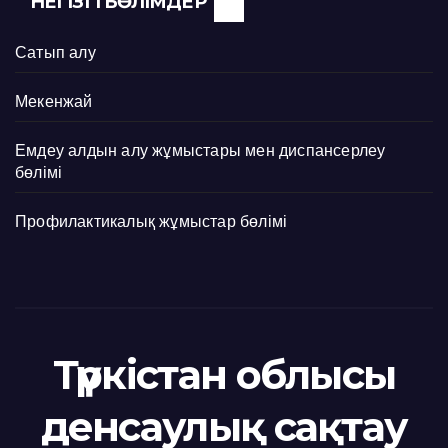
НЕГІЗГІ БӨЛІМДЕР
Сатып алу
Мекенжай
Емдеу алдын алу жұмыстары мен диспансерлеу
бөлімі
Профилактикалық жұмыстар бөлімі
Түркістан облысы
денсаулық сақтау