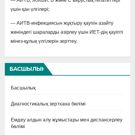
— АИТВ, ЖЖБИ, В және С вирустық гепатиттері
үшін қан үлгілері;
— АИТВ-инфекциясын жұқтыру қаупін азайту
жөніндегі шараларды әзірлеу үшін ИЕТ-дің қауіпті
мінез-құлық үлгілерін зерттеу.
БАСШЫЛЫҚ
Басшылық
Диагностикалық зертхана бөлімі
Емдеу алдын алу жұмыстары мен диспансерлеу
бөлімі