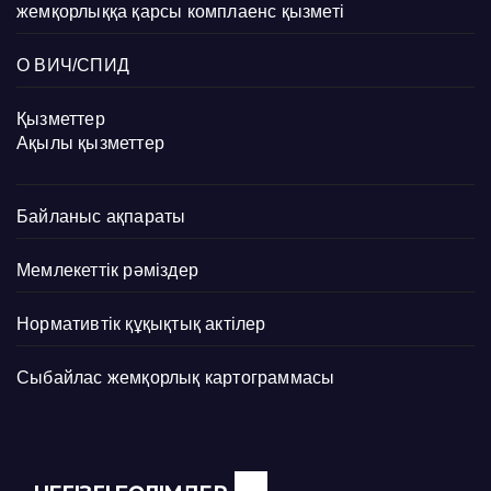
жемқорлыққа қарсы комплаенс қызметі
О ВИЧ/СПИД
Қызметтер
Ақылы қызметтер
Байланыс ақпараты
Мемлекеттік рәміздер
Нормативтік құқықтық актілер
Сыбайлас жемқорлық картограммасы