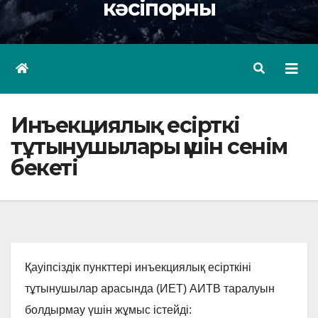
кәсіпорны
Инъекциялық есірткі
тұтынушылары үшін сенім
бекеті
Қауіпсіздік пункттері инъекциялық есірткіні
тұтынушылар арасында (ИЕТ) АИТВ таралуын
болдырмау үшін жұмыс істейді: