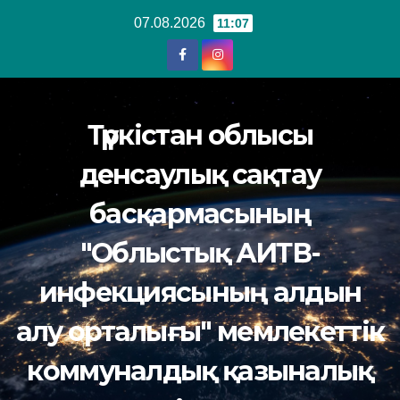
Перейти
07.08.2026
11:07
к
содержанию
Түркістан облысы
денсаулық сақтау
басқармасының
"Облыстық АИТВ-
инфекциясының алдын
алу орталығы" мемлекеттік
коммуналдық қазыналық