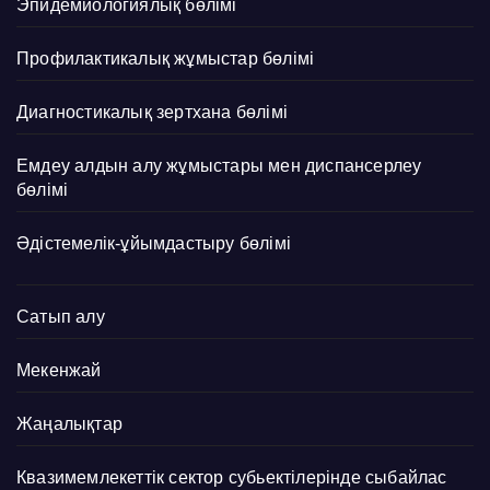
Эпидемиологиялық бөлімі
Профилактикалық жұмыстар бөлімі
Диагностикалық зертхана бөлімі
Емдеу алдын алу жұмыстары мен диспансерлеу
бөлімі
Әдістемелік-ұйымдастыру бөлімі
Сатып алу
Мекенжай
Жаңалықтар
Квазимемлекеттік сектор субьектілерінде сыбайлас