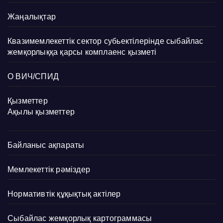
Жаңалықтар
Квазимемлекеттік сектор субьектілерінде сыбайлас
жемқорлыққа қарсы комплаенс қызметі
О ВИЧ/СПИД
Қызметтер
Ақылы қызметтер
Байланыс ақпараты
Мемлекеттік рәміздер
Нормативтік құқықтық актілер
Сыбайлас жемқорлық картограммасы