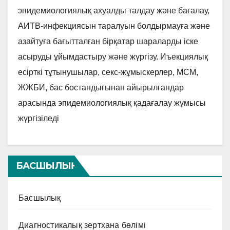
эпидемиологиялық ахуалды талдау және бағалау,
АИТВ-инфекциясын таралуын болдырмауға және
азайтуға бағытталған бірқатар шараларды іске
асыруды ұйымдастыру және жүргізу. Иъекциялық
есірткі тұтынушылар, секс-жұмыскерлер, МСМ,
ЖЖБИ, бас бостандығынан айырылғандар
арасында эпидемиологиялық қадағалау жұмысы
жүргізіледі
БАСШЫЛЫҚ
Басшылық
Диагностикалық зертхана бөлімі