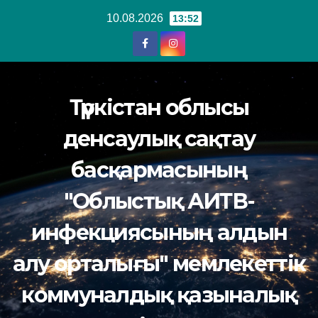
Перейти
10.08.2026
13:52
к
содержанию
Түркістан облысы
денсаулық сақтау
басқармасының
"Облыстық АИТВ-
инфекциясының алдын
алу орталығы" мемлекеттік
коммуналдық қазыналық