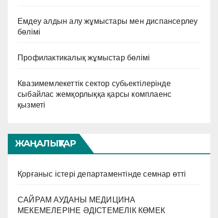
Емдеу алдын алу жұмыстары мен диспансерлеу
бөлімі
Профилактикалық жұмыстар бөлімі
Квазимемлекеттік сектор субьектілерінде
сыбайлас жемқорлыққа қарсы комплаенс
қызметі
ЖАҢАЛЫҚТАР
Қорғаныс істері департаментінде семнар өтті
САЙРАМ АУДАНЫ МЕДИЦИНА
МЕКЕМЕЛЕРІНЕ ӘДІСТЕМЕЛІК КӨМЕК