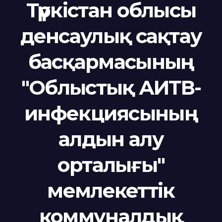
Түркістан облысы
денсаулық сақтау
басқармасының
"Облыстық АИТВ-
инфекциясының
алдын алу
орталығы"
мемлекеттік
коммуналдық