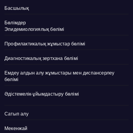
Басшылық
Бөлімдер
Эпидемиологиялық бөлімі
Профилактикалық жұмыстар бөлімі
Диагностикалық зертхана бөлімі
Емдеу алдын алу жұмыстары мен диспансерлеу
бөлімі
Әдістемелік-ұйымдастыру бөлімі
Сатып алу
Мекенжай