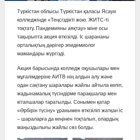
Түркістан облысы Түркістан қаласы Ясауи
колледжінде «Теңсіздікті жою. ЖИТС-ті
тоқтату. Пандемияны аяқтау» міне осы
тақырыпта акция өткізілді. Іс шарананы
орталықтың дәрігер эпидемиолог
мамандары жүргізді.
Акция барысында колледж оқушылары мен
мұғалімдеріне АИТВ нің алдын алу және
одан сақтану шаралары жайлы айтыла келіп,
жадынамалық түсіндірме парақшалар мен
кітапшалар таратылды. Сонымен қатар
«Әрбірін түсіну» ұранымен өткізіліп жатқан іс
– шараларға да кеңінен тоқталып, олардың
маңыздылығы жайлы сөз болды.