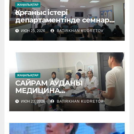
ЖАҢАЛЫҚТАР
Қорғаныс істері
департаментінде семнар
өтті
ИЮН 25, 2026
BATIRKHAN KUDRETOV
ЖАҢАЛЫҚТАР
САЙРАМ АУДАНЫ
МЕДИЦИНА
МЕКЕМЕЛЕРІНЕ
ИЮН 23, 2026
BATIRKHAN KUDRETOV
ӘДІСТЕМЕЛІК КӨМЕК
КӨРСЕТІЛУДЕ