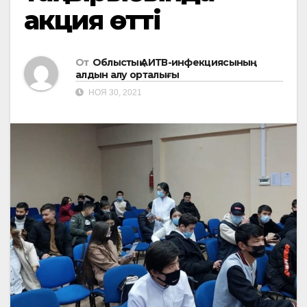
акция өтті
От
Облыстық АИТВ-инфекциясының
алдын алу орталығы
НОЯ 30, 2021