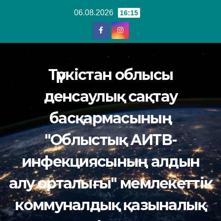
Перейти
06.08.2026
16:15
к
содержанию
Түркістан облысы
денсаулық сақтау
басқармасының
"Облыстық АИТВ-
инфекциясының алдын
алу орталығы" мемлекеттік
коммуналдық қазыналық