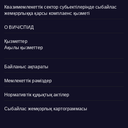
Квазимемлекеттік сектор субьектілерінде сыбайлас
жемқорлыққа қарсы комплаенс қызметі
О ВИЧ/СПИД
Қызметтер
Ақылы қызметтер
Байланыс ақпараты
Мемлекеттік рәміздер
Нормативтік құқықтық актілер
Сыбайлас жемқорлық картограммасы