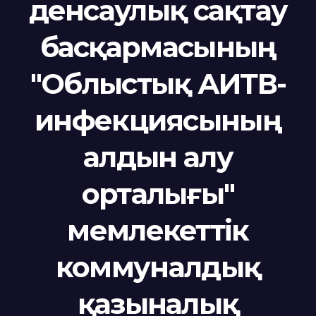
денсаулық сақтау
басқармасының
"Облыстық АИТВ-
инфекциясының
алдын алу
орталығы"
мемлекеттік
коммуналдық
қазыналық