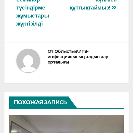
k
түсіндірме
құттықтаймыз!
жұмыстары
жүргізілді
От
Облыстық АИТВ-
инфекциясының алдын алу
орталығы
ПОХОЖАЯ ЗАПИСЬ