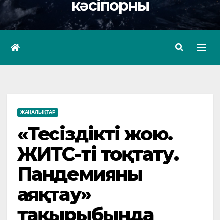
кәсіпорны
ЖАҢАЛЫҚТАР
«Теңсіздікті жою.
ЖИТС-ті тоқтату.
Пандемияны
аяқтау»
тақырыбында