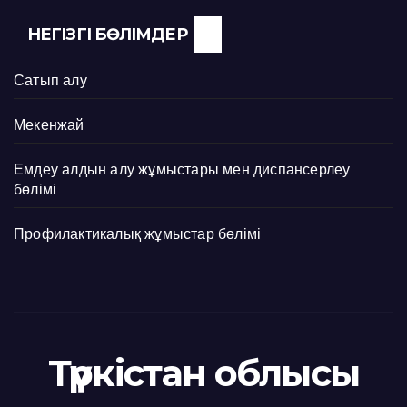
НЕГІЗГІ БӨЛІМДЕР
Сатып алу
Мекенжай
Емдеу алдын алу жұмыстары мен диспансерлеу
бөлімі
Профилактикалық жұмыстар бөлімі
Түркістан облысы