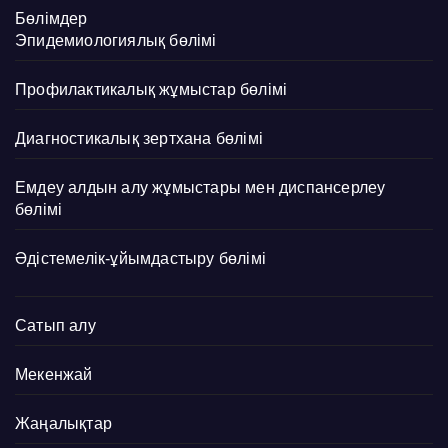
Бөлімдер
Эпидемиологиялық бөлімі
Профилактикалық жұмыстар бөлімі
Диагностикалық зертхана бөлімі
Емдеу алдын алу жұмыстары мен диспансерлеу
бөлімі
Әдістемелік-ұйымдастыру бөлімі
Сатып алу
Мекенжай
Жаңалықтар