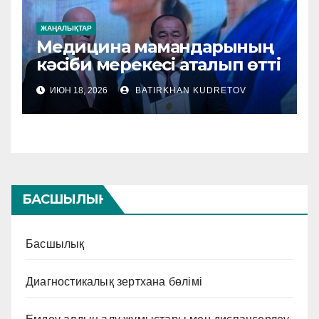
ЖАҢАЛЫҚТАР
Медицина мамандарының
кәсіби мерекесі аталып өтті
ИЮН 18, 2026
BATIRKHAN KUDRETOV
БАСШЫЛЫҚ
Басшылық
Диагностикалық зертхана бөлімі