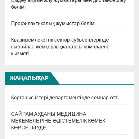
Емдеу алдын алу жұмыстары мен диспансерлеу
бөлімі
Профилактикалық жұмыстар бөлімі
Квазимемлекеттік сектор субьектілерінде
сыбайлас жемқорлыққа қарсы комплаенс
қызметі
ЖАҢАЛЫҚТАР
Қорғаныс істері департаментінде семнар өтті
САЙРАМ АУДАНЫ МЕДИЦИНА
МЕКЕМЕЛЕРІНЕ ӘДІСТЕМЕЛІК КӨМЕК
КӨРСЕТІЛУДЕ