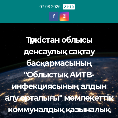
Перейти
07.08.2026
21:10
к
содержанию
Түркістан облысы
денсаулық сақтау
басқармасының
"Облыстық АИТВ-
инфекциясының алдын
алу орталығы" мемлекеттік
коммуналдық қазыналық