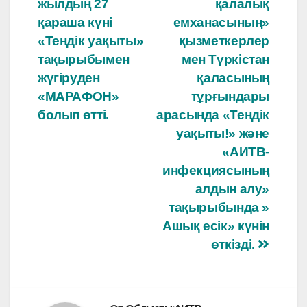
жылдың 27
қалалық
қараша күні
емханасының»
«Теңдік уақыты»
қызметкерлер
тақырыбымен
мен Түркістан
жүгіруден
қаласының
«МАРАФОН»
тұрғындары
болып өтті.
арасында «Теңдік
уақыты!» және
«АИТВ-
инфекциясының
алдын алу»
тақырыбында »
Ашық есік» күнін
өткізді.