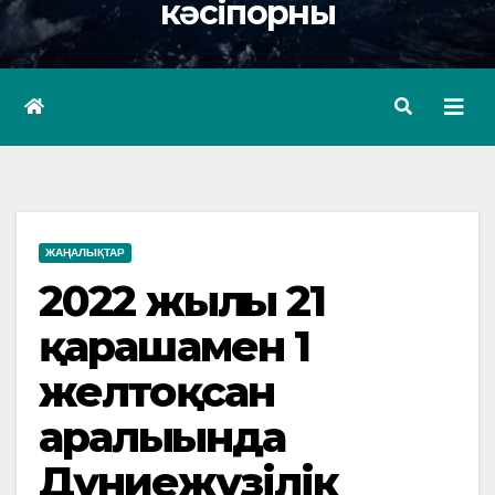
кәсіпорны
ЖАҢАЛЫҚТАР
2022 жылғы 21
қарашамен 1
желтоқсан
аралығында
Дүниежүзілік