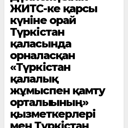
ЖИТС-ке қарсы
күніне орай
Түркістан
қаласында
орналасқан
«Түркістан
қалалық
жұмыспен қамту
орталығының»
қызметкерлері
мен Түркістан