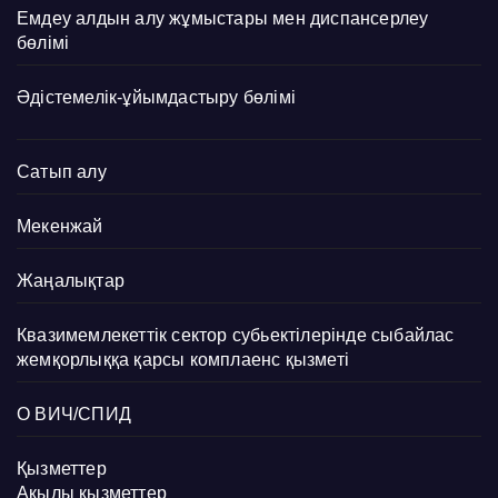
Емдеу алдын алу жұмыстары мен диспансерлеу
бөлімі
Әдістемелік-ұйымдастыру бөлімі
Сатып алу
Мекенжай
Жаңалықтар
Квазимемлекеттік сектор субьектілерінде сыбайлас
жемқорлыққа қарсы комплаенс қызметі
О ВИЧ/СПИД
Қызметтер
Ақылы қызметтер