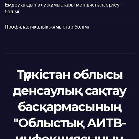
Емдеу алдын алу жұмыстары мен диспансерлеу
бөлімі
Профилактикалық жұмыстар бөлімі
Түркістан облысы
денсаулық сақтау
басқармасының
"Облыстық АИТВ-
инфекциясының