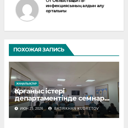
От
Облыстық АИТВ-
инфекциясының алдын алу
орталығы
ПОХОЖАЯ ЗАПИСЬ
ЖАҢАЛЫҚТАР
Қорғаныс істері
департаментінде семнар
өтті
ИЮН 25, 2026
BATIRKHAN KUDRETOV