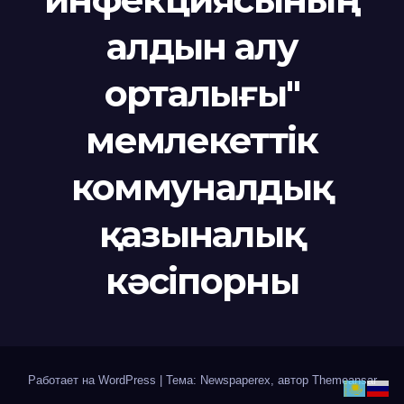
алдын алу
орталығы"
мемлекеттік
коммуналдық
қазыналық
кәсіпорны
Работает на WordPress
|
Тема: Newspaperex, автор
Themeansar