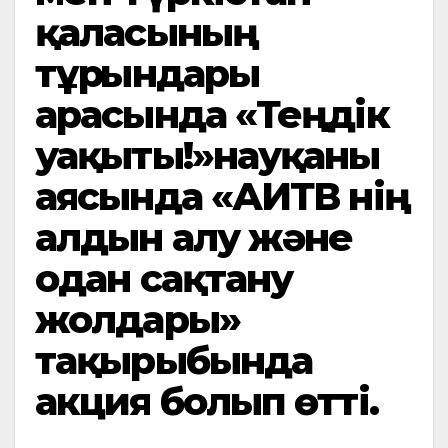
қаласының
тұрғындары
арасында «Теңдік
уақыты!»науқаны
аясында «АИТВ нің
алдын алу және
одан сақтану
жолдары»
тақырыбында
акция болып өтті.