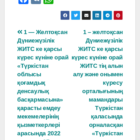
a
K
h
c
at
e
s
Навигация
1 — Желтоқсан
1 – желтоқсан
b
A
Дүниежүзілік
Дүниежүзілік
по
o
p
ЖИТС ке қарсы
ЖИТС ке қарсы
o
p
записям
күрес күніне орай
күрес күніне орай
«Түркістан
ЖИТС тің алын
k
облысы
алу және онымен
қоғамдық
күресу
денсаулық
орталығының
басқармасына»
мамандары
қарасты емдеу
Түркістан
мекемелерінің
қаласында
қызметкерлері
орналасқан
арасында 2022
«Түркістан