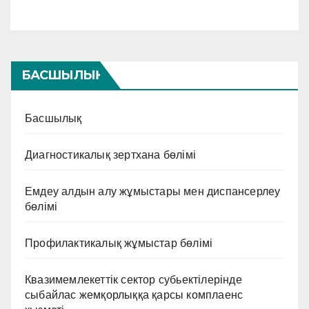
БАСШЫЛЫҚ
Басшылық
Диагностикалық зертхана бөлімі
Емдеу алдын алу жұмыстары мен диспансерлеу
бөлімі
Профилактикалық жұмыстар бөлімі
Квазимемлекеттік сектор субьектілерінде
сыбайлас жемқорлыққа қарсы комплаенс