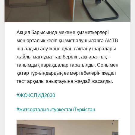
Акция барысында мекеме қызметкерлері
мен орталық келіп қызмет алушыларға АИТВ
нің алдын алу және одан сақтану шаралары
жайлы мағлұматтар
беріліп, ақпараттық –
танымдық парақшалар таратылды. Сонымен
қатар тұрғындардың өз мәртебелерін жедел
тест арқылы анықтауына жағдай жасалды.
#ЖОКСПИД2030
#житсорталығытуркестанТүркістан