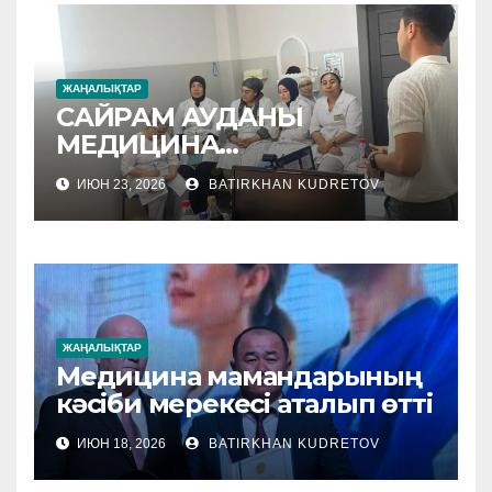
ЖАҢАЛЫҚТАР
САЙРАМ АУДАНЫ
МЕДИЦИНА
МЕКЕМЕЛЕРІНЕ
ИЮН 23, 2026
BATIRKHAN KUDRETOV
ӘДІСТЕМЕЛІК КӨМЕК
КӨРСЕТІЛУДЕ
ЖАҢАЛЫҚТАР
Медицина мамандарының
кәсіби мерекесі аталып өтті
ИЮН 18, 2026
BATIRKHAN KUDRETOV