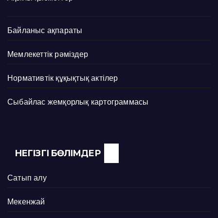
Байланыс ақпараты
Мемлекеттік рәміздер
Нормативтік құқықтық актілер
Сыбайлас жемқорлық картограммасы
НЕГІЗГІ БӨЛІМДЕР
Сатып алу
Мекенжай