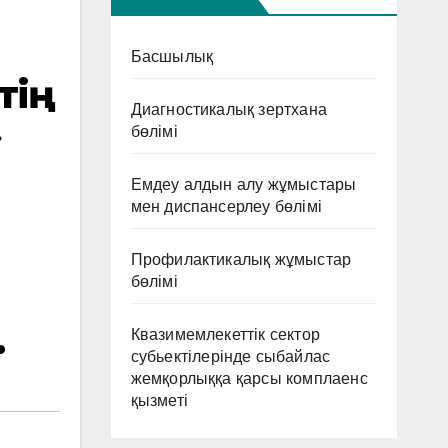
Басшылық
тің
Диагностикалық зертхана
»
бөлімі
Емдеу алдын алу жұмыстары
мен диспансерлеу бөлімі
Профилактикалық жұмыстар
бөлімі
.
Квазимемлекеттік сектор
субьектілерінде сыбайлас
жемқорлыққа қарсы комплаенс
қызметі