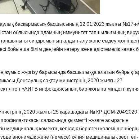
саулық басқармасы» басшысының 12.01.2023 жылғы №17-н/
кістан облысында адамның иммунитет
тапшылығының виру
 тапшылығы синдромының алдын-алу және емдеу жөніндег
 бойынша білім деңгейін көтеру және әдістемелік көмек б
ің жұмыс жүргізу барысында басшылыққа алатын бұйрықта
убликасы Денсаулық сақтау министрінің 2020 жылғы 27
ктіліген «АИТВ инфекциясының бар-жоғына міндетті құпи
министрінің 2020 жылғы 25 қарашадағы № ҚР ДСМ-204/2020
профилактикасы саласында қызметті жүзеге асыратын
ін медициналық көмектің кепілдік берілген көлемі шеңбері
үрде анонимдік және (немесе) құпия медициналық зерттеп-