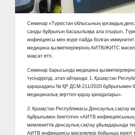
Семинар «Түркістан облысының қоғамдық ден
санды бұйрығын басшылыққа ала отырып, Түр
инфекциясы мен жүре пайда болған иммунитет
медицина қызметкерлерінің АИТВ/ЖИТС мәселесі
мақсат етті.
Семинар барысында медицина қызметкерлерін
түсіндірілді, атап айтқанда: 1. Қазақстан Респ
қарашадағы № ҚР ДСМ-211/2020 бұйрығымен бе
медициналық зерттеп-қарау қағидалары».
2. Қазақстан Республикасы Денсаулық сақтау 
бұйрығымен бекітілген «АИТВ инфекциясының 
мемлекеттік денсаулық сақтау ұйымдарында тег
АИТВ инфекциясы мәселелері бойынша ерікті т