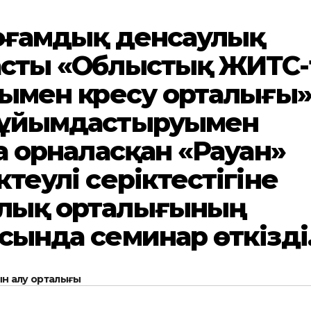
қоғамдық денсаулық
асты «Облыстық ЖИТС-
ымен күресу орталығы
 ұйымдастыруымен
а орналасқан «Рауан»
теулі серіктестігіне
алық орталығының
сында семинар өткізді
н алу орталығы