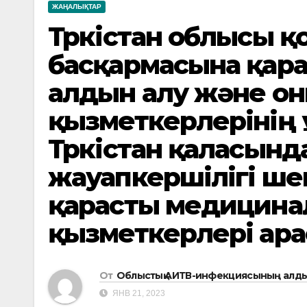
ЖАҢАЛЫҚТАР
Түркістан облысы 
басқармасына қар
алдын алу және он
қызметкерлерінің
Түркістан қаласынд
жауапкершілігі шек
қарасты медицин
қызметкерлері ара
От
Облыстық АИТВ-инфекциясының алды
ЯНВ 21, 2023