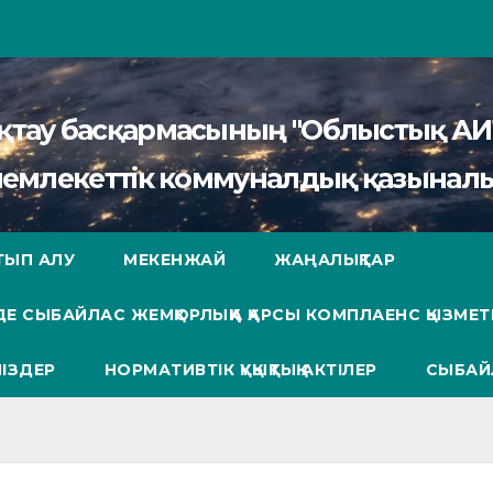
сақтау басқармасының "Облыстық 
мемлекеттік коммуналдық қазыналы
ТЫП АЛУ
МЕКЕНЖАЙ
ЖАҢАЛЫҚТАР
Е СЫБАЙЛАС ЖЕМҚОРЛЫҚҚА ҚАРСЫ КОМПЛАЕНС ҚЫЗМЕТ
ІЗДЕР
НОРМАТИВТІК ҚҰҚЫҚТЫҚ АКТІЛЕР
СЫБАЙ