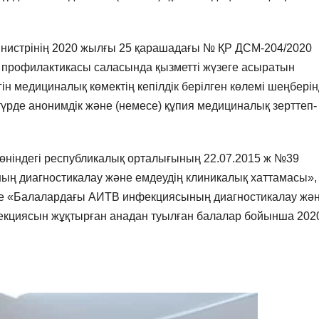
инистрінің 2020 жылғы 25 қарашадағы № ҚР ДСМ-204/2020
профилактикасы саласында қызметті жүзеге асыратын
ін медициналық көмектің кепілдік берілген көлемі шеңбері
үрде анонимдік және (немесе) құпия медициналық зерттеп-
жөніндегі республикалық орталығының 22.07.2015 ж №39
ың диагностикалау және емдеудің клиникалық хаттамасы»,
е «Балалардағы АИТВ инфекциясының диагностикалау жә
екциясын жұқтырған анадан туылған балалар бойынша 202