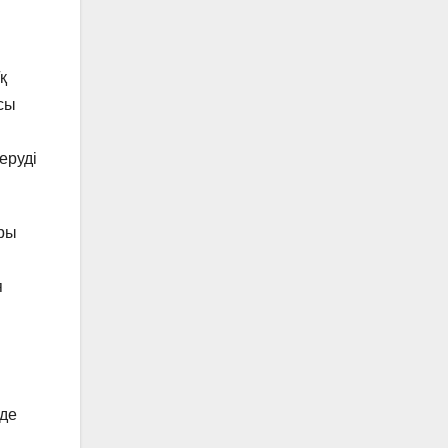
қ
сы
і
еруді
ры
я
нде