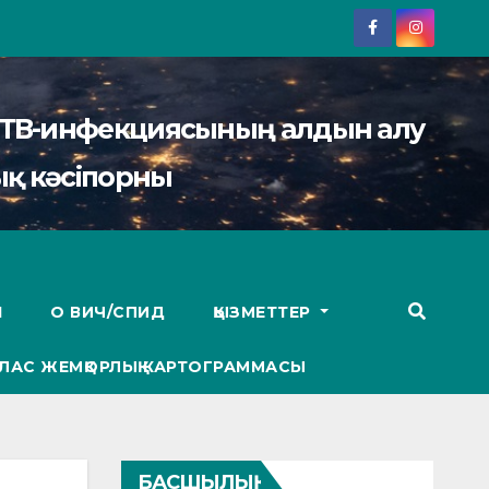
АИТВ-инфекциясының алдын алу
қ кәсіпорны
І
О ВИЧ/СПИД
ҚЫЗМЕТТЕР
ЛАС ЖЕМҚОРЛЫҚ КАРТОГРАММАСЫ
БАСШЫЛЫҚ