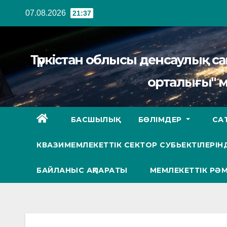
Перейти
07.08.2026
21:37
к
содержанию
Түркістан облысы денсаулық 
орталығы" 
БАСШЫЛЫҚ
БӨЛІМДЕР
СА
КВАЗИМЕМЛЕКЕТТІК СЕКТОР СУБЬЕКТІЛЕРІНД
БАЙЛАНЫС АҚПАРАТЫ
МЕМЛЕКЕТТІК РӘМ