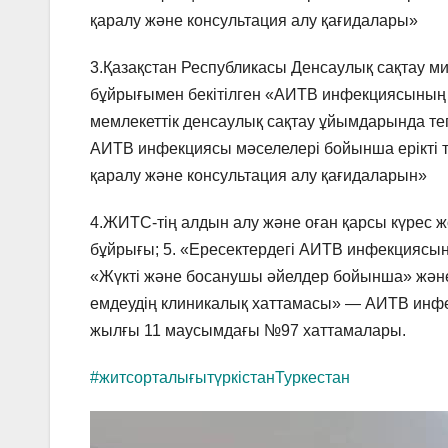
қаралу және консультация алу қағидалары»
3.Қазақстан Республикасы Денсаулық сақтау м
бұйрығымен бекітілген «АИТВ инфекциясының 
мемлекеттік денсаулық сақтау ұйымдарында тег
АИТВ инфекциясы мәселелері бойынша ерікті т
қаралу және консультация алу қағидаларын»
4.ЖИТС-тің алдын алу және оған қарсы күрес 
бұйрығы; 5. «Ересектердегі АИТВ инфекциясын
«Жүкті және босанушы әйелдер бойынша» жән
емдеудің клиникалық хаттамасы» — АИТВ инф
жылғы 11 маусымдағы №97 хаттамалары.
#житсорталығытүркістанТуркестан