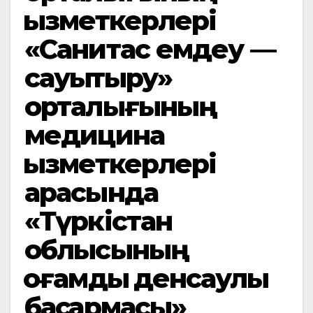
қызметкерлері
«Санитас емдеу —
сауықтыру»
орталығының
медицина
қызметкерлері
арасында
«Түркістан
облысының
қоғамдық денсаулық
басқармасы»