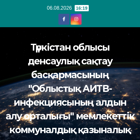
Перейти
06.08.2026
16:19
к
содержанию
Түркістан облысы
денсаулық сақтау
басқармасының
"Облыстық АИТВ-
инфекциясының алдын
алу орталығы" мемлекеттік
коммуналдық қазыналық