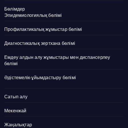
Бөлімдер
Эпидемиологиялық бөлімі
Профилактикалық жұмыстар бөлімі
Диагностикалық зертхана бөлімі
Емдеу алдын алу жұмыстары мен диспансерлеу
бөлімі
Әдістемелік-ұйымдастыру бөлімі
Сатып алу
Мекенжай
Жаңалықтар