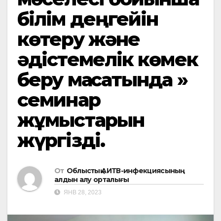
білім деңгейін
көтеру және
әдістемелік көмек
беру мақсатында »
семинар
жұмыстарын
жүргізді.
От
Облыстық АИТВ-инфекциясының
алдын алу орталығы
ЯНВ 28, 2023