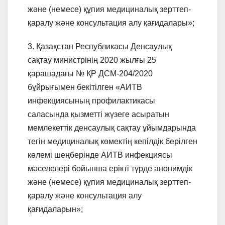
және (немесе) құпия медициналық зерттеп-
қаралу және консультация алу қағидалары»;
3. Қазақстан Республикасы Денсаулық
сақтау министрінің 2020 жылғы 25
қарашадағы № ҚР ДСМ-204/2020
бұйрығымен бекітілген «АИТВ
инфекциясының профилактикасы
саласында қызметті жүзеге асыратын
мемлекеттік денсаулық сақтау ұйымдарында
тегін медициналық көмектің кепілдік берілген
көлемі шеңберінде АИТВ инфекциясы
мәселелері бойынша ерікті түрде анонимдік
және (немесе) құпия медициналық зерттеп-
қаралу және консультация алу
қағидаларын»;