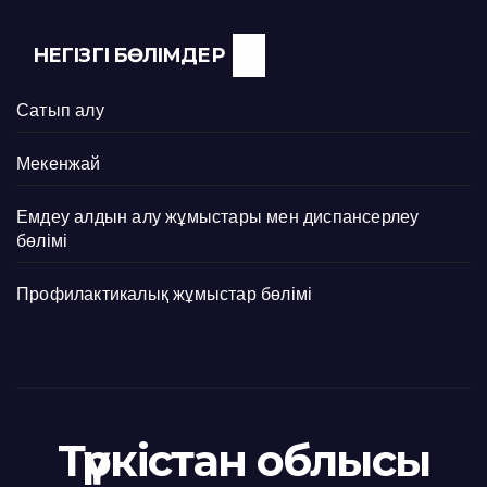
НЕГІЗГІ БӨЛІМДЕР
Сатып алу
Мекенжай
Емдеу алдын алу жұмыстары мен диспансерлеу
бөлімі
Профилактикалық жұмыстар бөлімі
Түркістан облысы