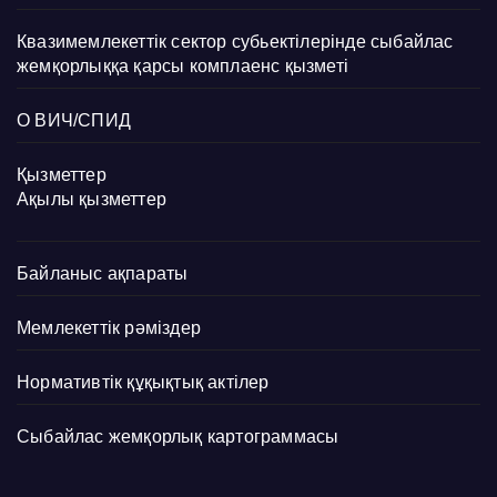
Квазимемлекеттік сектор субьектілерінде сыбайлас
жемқорлыққа қарсы комплаенс қызметі
О ВИЧ/СПИД
Қызметтер
Ақылы қызметтер
Байланыс ақпараты
Мемлекеттік рәміздер
Нормативтік құқықтық актілер
Сыбайлас жемқорлық картограммасы