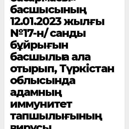
басшысының
12.01.2023 жылғы
№17-н/қ санды
бұйрығын
басшылыққа ала
отырып, Түркістан
облысында
адамның
иммунитет
тапшылығының
вирусы