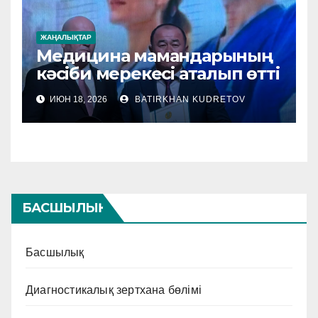
ЖАҢАЛЫҚТАР
Медицина мамандарының
кәсіби мерекесі аталып өтті
ИЮН 18, 2026
BATIRKHAN KUDRETOV
БАСШЫЛЫҚ
Басшылық
Диагностикалық зертхана бөлімі