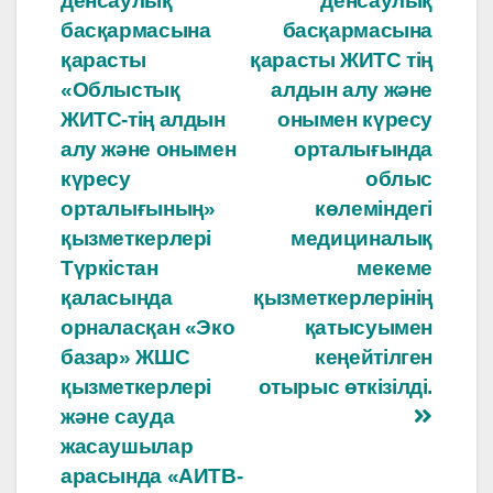
o
p
записям
денсаулық
денсаулық
басқармасына
басқармасына
k
қарасты
қарасты ЖИТС тің
«Облыстық
алдын алу және
ЖИТС-тің алдын
онымен күресу
алу және онымен
орталығында
күресу
облыс
орталығының»
көлеміндегі
қызметкерлері
медициналық
Түркістан
мекеме
қаласында
қызметкерлерінің
орналасқан «Эко
қатысуымен
базар» ЖШС
кеңейтілген
қызметкерлері
отырыс өткізілді.
және сауда
жасаушылар
арасында «АИТВ-