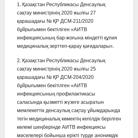
1. Қазақстан Республикасы Денсаулық
сақтау министрінің 2020 жылғы 27
қарашадағы № ҚР ДСМ-211/2020
бұйрығымен бектіліген «АИТВ
инфекциясының бар-жоғына міндетті құпия
медициналық зерттеп-қарау қағидалары».
2. Қазақстан Республикасы Денсаулық
сақтау министрінің 2020 жылғы 25
қарашадағы № ҚР ДСМ-204/2020
бұйрығымен бекітілген «АИТВ
инфекциясының профилактикасы
саласында қызметті жүзеге асыратын
мемлекеттік денсаулық сақтау ұйымдарында
тегін медициналық көмектің кепілдік берілген
көлемі шеңберінде АИТВ инфекциясы
мәселелері бойынша ерікті түрде анонимдік