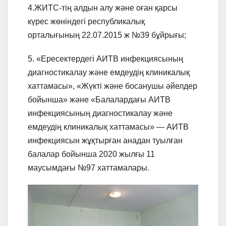
4.ЖИТС-тің алдын алу және оған қарсы
күрес жөніндегі республикалық
орталығының 22.07.2015 ж №39 бұйрығы;
5. «Ересектердегі АИТВ инфекциясының
диагностикалау және емдеудің клиникалық
хаттамасы», «Жүкті және босанушы әйелдер
бойынша» және «Балалардағы АИТВ
инфекциясының диагностикалау және
емдеудің клиникалық хаттамасы» — АИТВ
инфекциясын жұқтырған анадан туылған
балалар бойынша 2020 жылғы 11
маусымдағы №97 хаттамалары.