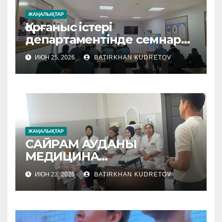
ЖАҢАЛЫҚТАР
Қорғаныс істері
департаментінде семнар
өтті
ИЮН 25, 2026
BATIRKHAN KUDRETOV
ЖАҢАЛЫҚТАР
САЙРАМ АУДАНЫ
МЕДИЦИНА
МЕКЕМЕЛЕРІНЕ
ИЮН 23, 2026
BATIRKHAN KUDRETOV
ӘДІСТЕМЕЛІК КӨМЕК
КӨРСЕТІЛУДЕ