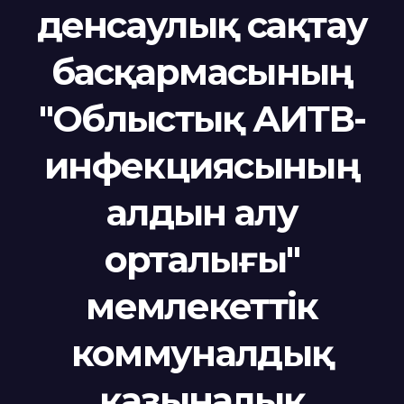
денсаулық сақтау
басқармасының
"Облыстық АИТВ-
инфекциясының
алдын алу
орталығы"
мемлекеттік
коммуналдық
қазыналық