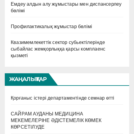
Емдеу алдын алу жұмыстары мен диспансерлеу
бөлімі
Профилактикалық жұмыстар бөлімі
Квазимемлекеттік сектор субьектілерінде
сыбайлас жемқорлыққа қарсы комплаенс
қызметі
ЖАҢАЛЫҚТАР
Қорғаныс істері департаментінде семнар өтті
САЙРАМ АУДАНЫ МЕДИЦИНА
МЕКЕМЕЛЕРІНЕ ӘДІСТЕМЕЛІК КӨМЕК
КӨРСЕТІЛУДЕ