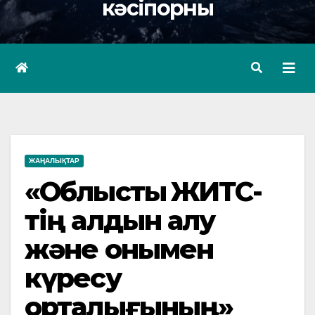
кәсіпорны
ЖАҢАЛЫҚТАР
«Облыстық ЖИТС-
тің алдын алу
және онымен
күресу
орталығының»