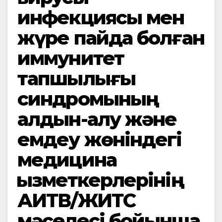
инфекциясы мен
жүре пайда болған
иммунитет
тапшылығы
синдромының
алдын-алу және
емдеу жөніндегі
медицина
қызметкерлерінің
АИТВ/ЖИТС
мәселесі бойынша