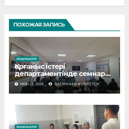
ПОХОЖАЯ ЗАПИСЬ
ЖАҢАЛЫҚТАР
Қорғаныс істері
департаментінде семнар
өтті
ИЮН 25, 2026
BATIRKHAN KUDRETOV
ЖАҢАЛЫҚТАР