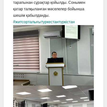
тарапынан сұрақтар қойылды. Сонымен
қатар талқыланған мәселелер бойынша
шешім қабылданды.
#житсорталығытуркестантүркістан