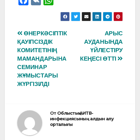
F
V
W
a
K
h
c
at
e
s
Навигация
ӨНЕРКӘСІПТІК
АРЫС
b
A
ҚАУІПСІЗДІК
АУДАНЫНДА
по
o
p
КОМИТЕТІНІҢ
ҮЙЛЕСТІРУ
o
p
записям
МАМАНДАРЫНА
КЕҢЕСІ ӨТТІ
СЕМИНАР
k
ЖҰМЫСТАРЫ
ЖҮРГІЗІЛДІ
От
Облыстық АИТВ-
инфекциясының алдын алу
орталығы