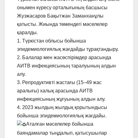
онымен күресу орталығының басшысы
Жузжасаров Бақытжан Заманханұлы
қатысты. Жиында төмендегі мәселелер
қаралды.
1. Түркістан облысы бойынша
эпидемиологиялық жағдайды тұрақтандыру.
2. Балалар мен жасөспірімдер арасында
АИТВ инфекциясының таралуының алдын
алу.
3. Репродуктивті жастағы (15–49 жас
аралығы) халық арасында АИТВ
инфекциясының жұғуының алдын алу.
4. 2023 жылдың жылдық қорытындысы
бойынша эпидемиологиялық жағдайы.
Аталған мәселелер бойынша
баяндамалар тыңдалып, қатысушылар