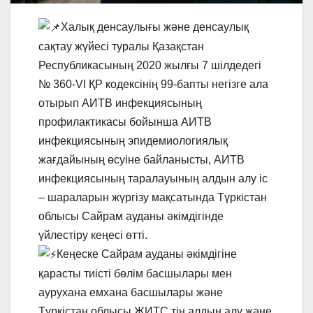
Халық денсаулығы және денсаулық
сақтау жүйесі туралы Қазақстан
Республикасының 2020 жылғы 7 шiлдедегi
№ 360-VI ҚР кодексінің 99-бапты негізге ала
отырып АИТВ инфекциясының
профилактикасы бойынша АИТВ
инфекциясының эпидемиологиялық
жағдайының өсуіне байланысты, АИТВ
инфекциясының таралауының алдын алу іс
– шараларын жүргізу мақсатында Түркістан
облысы Сайрам ауданы әкімдігінде
үйлестіру кеңесі өтті.
Кеңеске Сайрам ауданы әкімдігіне
қарасты тиісті бөлім басшылары мен
аурухана емхана басшылары және
Түркістан облысы ЖИТС тің алдын алу және