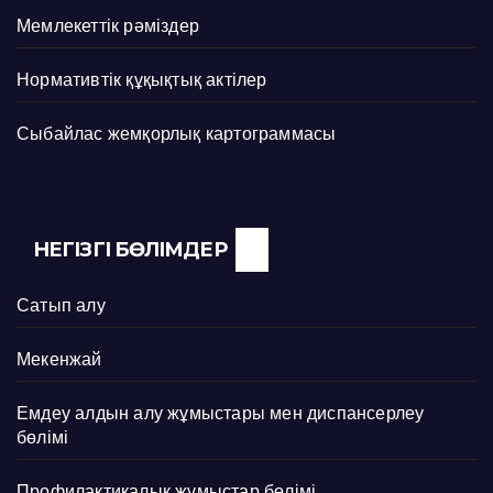
Мемлекеттік рәміздер
Нормативтік құқықтық актілер
Сыбайлас жемқорлық картограммасы
НЕГІЗГІ БӨЛІМДЕР
Сатып алу
Мекенжай
Емдеу алдын алу жұмыстары мен диспансерлеу
бөлімі
Профилактикалық жұмыстар бөлімі