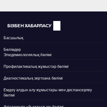
БІЗБЕН ХАБАРЛАСУ
Басшылық
Бөлімдер
Эпидемиологиялық бөлімі
Профилактикалық жұмыстар бөлімі
Диагностикалық зертхана бөлімі
Емдеу алдын алу жұмыстары мен диспансерлеу
бөлімі
Әдістемелік-ұйымдастыру бөлімі