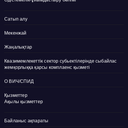
Сатып алу
Мекенжай
Жаңалықтар
Квазимемлекеттік сектор субьектілерінде сыбайлас
жемқорлыққа қарсы комплаенс қызметі
О ВИЧ/СПИД
Қызметтер
Ақылы қызметтер
Байланыс ақпараты