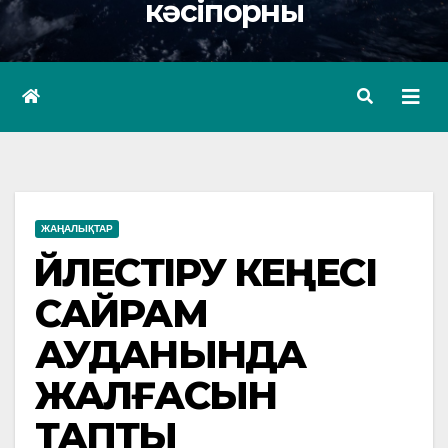
кәсіпорны
ЖАҢАЛЫҚТАР
ҮЙЛЕСТІРУ КЕҢЕСІ
САЙРАМ
АУДАНЫНДА
ЖАЛҒАСЫН
ТАПТЫ