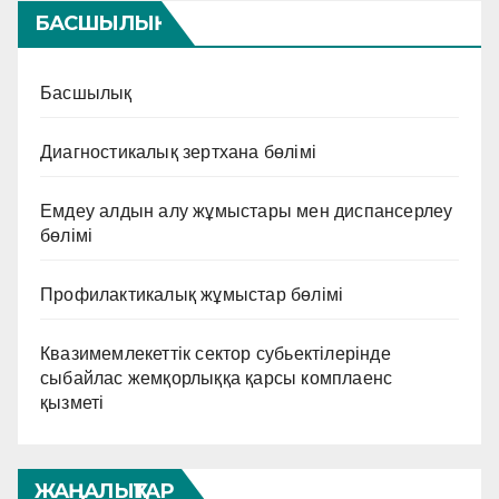
БАСШЫЛЫҚ
Басшылық
Диагностикалық зертхана бөлімі
Емдеу алдын алу жұмыстары мен диспансерлеу
бөлімі
Профилактикалық жұмыстар бөлімі
Квазимемлекеттік сектор субьектілерінде
сыбайлас жемқорлыққа қарсы комплаенс
қызметі
ЖАҢАЛЫҚТАР