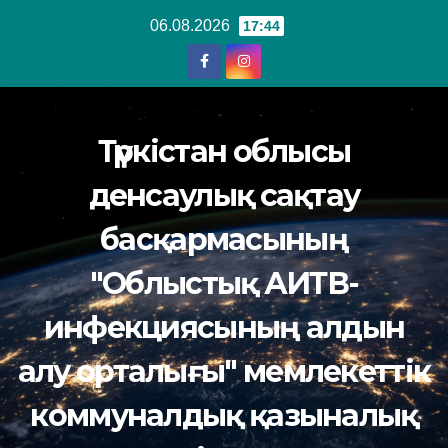
Перейти
06.08.2026
17:44
к
содержанию
Түркістан облысы
денсаулық сақтау
басқармасының
"Облыстық АИТВ-
инфекциясының алдын
алу орталығы" мемлекеттік
коммуналдық қазыналық