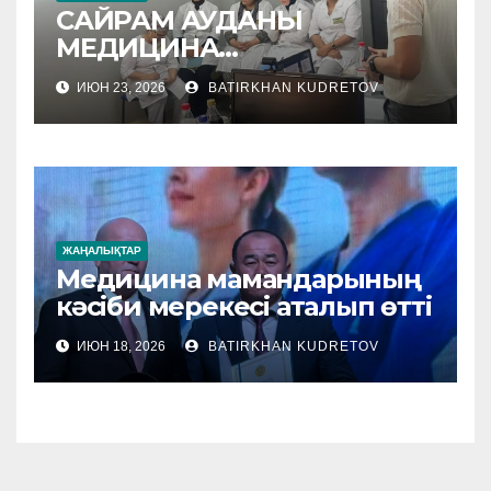
САЙРАМ АУДАНЫ
МЕДИЦИНА
МЕКЕМЕЛЕРІНЕ
ИЮН 23, 2026
BATIRKHAN KUDRETOV
ӘДІСТЕМЕЛІК КӨМЕК
КӨРСЕТІЛУДЕ
ЖАҢАЛЫҚТАР
Медицина мамандарының
кәсіби мерекесі аталып өтті
ИЮН 18, 2026
BATIRKHAN KUDRETOV