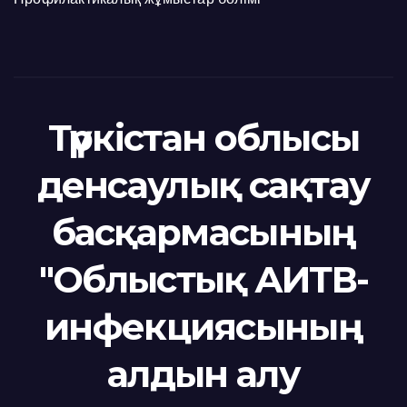
Түркістан облысы
денсаулық сақтау
басқармасының
"Облыстық АИТВ-
инфекциясының
алдын алу