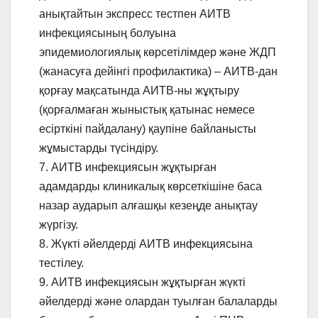
анықтайтын экспресс тестпен АИТВ
инфекциясының болуына
эпидемиологиялық көрсетілімдер және ЖДП
(жанасуға дейінгі профилактика) – АИТВ-дан
қорғау мақсатында АИТВ-ны жұқтыру
(қорғалмаған жыныстық қатынас немесе
есірткіні пайдалану) қаупіне байланысты
жұмыстарды түсіндіру.
7. АИТВ инфекциясын жұқтырған
адамдарды клиникалық көрсеткішіне баса
назар аударып алғашқы кезеңде анықтау
жүргізу.
8. Жүкті әйелдерді АИТВ инфекциясына
тестілеу.
9. АИТВ инфекциясын жұқтырған жүкті
әйелдерді және олардан туылған балаларды