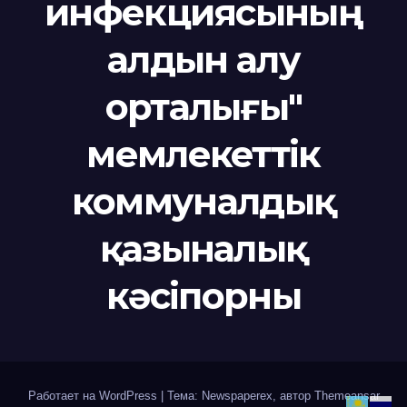
инфекциясының
алдын алу
орталығы"
мемлекеттік
коммуналдық
қазыналық
кәсіпорны
Работает на WordPress
|
Тема: Newspaperex, автор
Themeansar