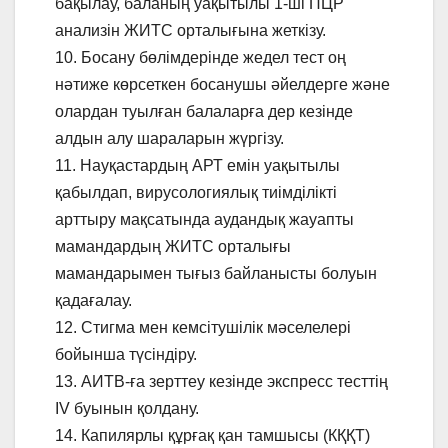
бақылау, баланың уақытылы 1-ші ПЦР
анализін ЖИТС орталығына жеткізу.
10. Босану бөлімдерінде жедел тест оң
нәтиже көрсеткен босанушы әйелдерге және
олардан туылған балаларға дер кезінде
алдын алу шараларын жүргізу.
11. Науқастардың АРТ емін уақытылы
қабылдап, вирусологиялық тиімділікті
арттыру мақсатында аудандық жауапты
мамандардың ЖИТС орталығы
мамандарымен тығыз байланысты болуын
қадағалау.
12. Стигма мен кемсітушілік мәселелері
бойынша түсіндіру.
13. АИТВ-ға зерттеу кезінде экспресс тесттің
IV буынын қолдану.
14. Капилярлы құрғақ қан тамшысы (КҚҚТ)