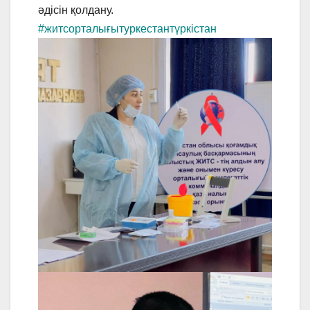
әдісін қолдану.
#житсорталығытуркестантүркістан