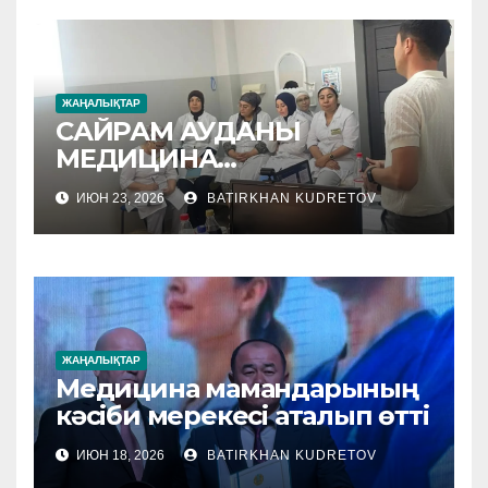
ЖАҢАЛЫҚТАР
САЙРАМ АУДАНЫ
МЕДИЦИНА
МЕКЕМЕЛЕРІНЕ
ИЮН 23, 2026
BATIRKHAN KUDRETOV
ӘДІСТЕМЕЛІК КӨМЕК
КӨРСЕТІЛУДЕ
ЖАҢАЛЫҚТАР
Медицина мамандарының
кәсіби мерекесі аталып өтті
ИЮН 18, 2026
BATIRKHAN KUDRETOV