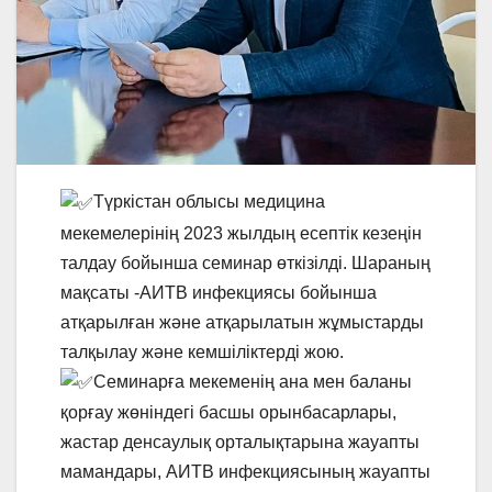
Түркістан облысы медицина
мекемелерінің 2023 жылдың есептік кезеңін
талдау бойынша семинар өткізілді. Шараның
мақсаты -АИТВ инфекциясы бойынша
атқарылған және атқарылатын жұмыстарды
талқылау және кемшіліктерді жою.
Семинарға мекеменің ана мен баланы
қорғау жөніндегі басшы орынбасарлары,
жастар денсаулық орталықтарына жауапты
мамандары, АИТВ инфекциясының жауапты