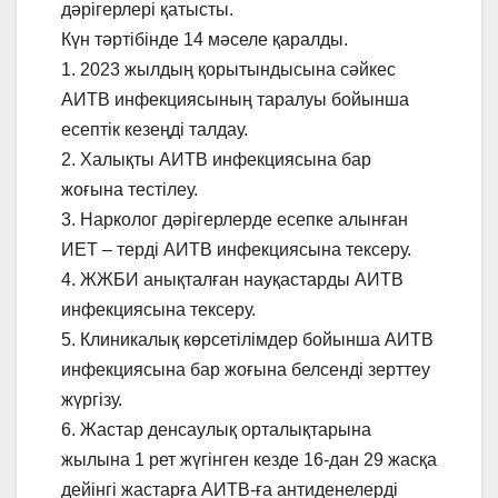
дәрігерлері қатысты.
Күн тәртібінде 14 мәселе қаралды.
1. 2023 жылдың қорытындысына сәйкес
АИТВ инфекциясының таралуы бойынша
есептік кезеңді талдау.
2. Халықты АИТВ инфекциясына бар
жоғына тестілеу.
3. Нарколог дәрігерлерде есепке алынған
ИЕТ – терді АИТВ инфекциясына тексеру.
4. ЖЖБИ анықталған науқастарды АИТВ
инфекциясына тексеру.
5. Клиникалық көрсетілімдер бойынша АИТВ
инфекциясына бар жоғына белсенді зерттеу
жүргізу.
6. Жастар денсаулық орталықтарына
жылына 1 рет жүгінген кезде 16-дан 29 жасқа
дейінгі жастарға АИТВ-ға антиденелерді