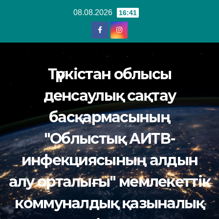
Перейти
08.08.2026
16:41
к
содержанию
Түркістан облысы
денсаулық сақтау
басқармасының
"Облыстық АИТВ-
инфекциясының алдын
алу орталығы" мемлекеттік
коммуналдық қазыналық