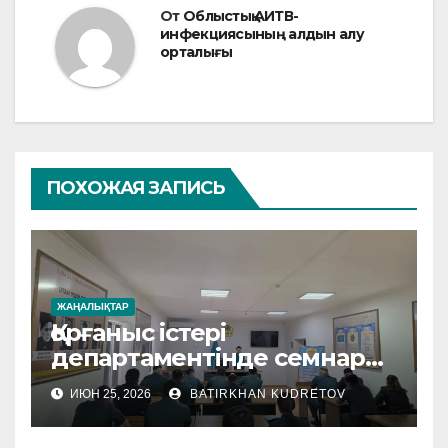
От
Облыстық АИТВ-
инфекциясының алдын алу
орталығы
ПОХОЖАЯ ЗАПИСЬ
ЖАҢАЛЫҚТАР
Қорғаныс істері
департаментінде семнар
өтті
ИЮН 25, 2026
BATIRKHAN KUDRETOV