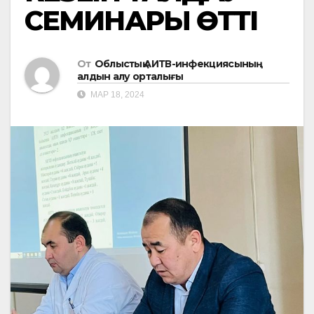
СЕМИНАРЫ ӨТТІ
От
Облыстық АИТВ-инфекциясының
алдын алу орталығы
МАР 18, 2024