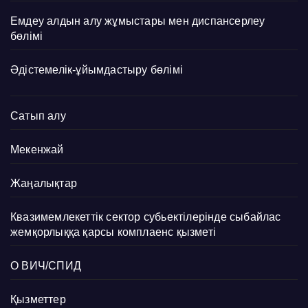
Емдеу алдын алу жұмыстары мен диспансерлеу
бөлімі
Әдістемелік-ұйымдастыру бөлімі
Сатып алу
Мекенжай
Жаңалықтар
Квазимемлекеттік сектор субьектілерінде сыбайлас
жемқорлыққа қарсы комплаенс қызметі
О ВИЧ/СПИД
Қызметтер