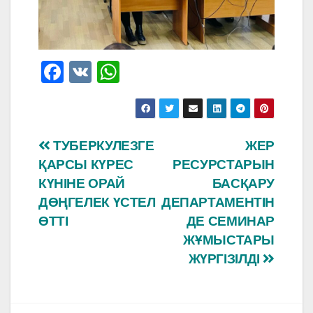
F
V
W
a
K
h
c
at
e
s
Навигация
ТУБЕРКУЛЕЗГЕ
ЖЕР
b
A
ҚАРСЫ КҮРЕС
РЕСУРСТАРЫН
по
o
p
КҮНІНЕ ОРАЙ
БАСҚАРУ
o
p
записям
ДӨҢГЕЛЕК ҮСТЕЛ
ДЕПАРТАМЕНТІН
ӨТТІ
ДЕ СЕМИНАР
k
ЖҰМЫСТАРЫ
ЖҮРГІЗІЛДІ