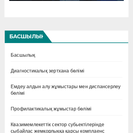
БАСШЫЛЫҚ
Басшылық
Диагностикалық зертхана бөлімі
Емдеу алдын алу жұмыстары мен диспансерлеу
бөлімі
Профилактикалық жұмыстар бөлімі
Квазимемлекеттік сектор субьектілерінде
сыбайлас жемқорлыққа қарсы комплаенс