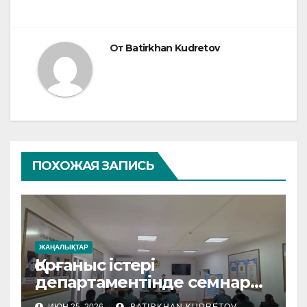
От
Batirkhan Kudretov
ПОХОЖАЯ ЗАПИСЬ
ЖАҢАЛЫҚТАР
Қорғаныс істері
департаментінде семнар
өтті