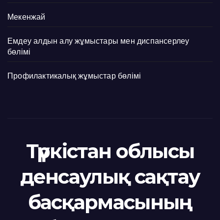
Мекенжай
Емдеу алдын алу жұмыстары мен диспансерлеу
бөлімі
Профилактикалық жұмыстар бөлімі
Түркістан облысы
денсаулық сақтау
басқармасының