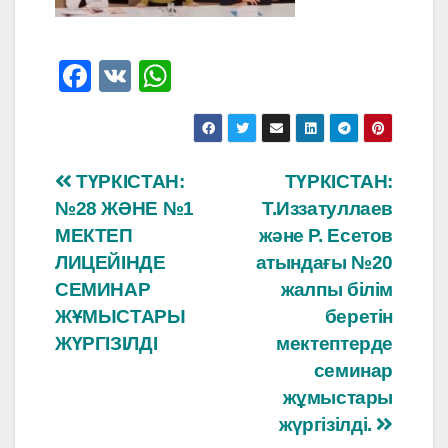
F
V
W
a
K
h
c
at
e
s
Навигация
ТҮРКІСТАН:
ТҮРКІСТАН:
b
A
№28 ЖӘНЕ №1
Т.Иззатуллаев
по
o
p
МЕКТЕП
және Р. Есетов
o
p
записям
ЛИЦЕЙІНДЕ
атындағы №20
СЕМИНАР
жалпы білім
k
ЖҰМЫСТАРЫ
беретін
ЖҮРГІЗІЛДІ
мектептерде
семинар
жұмыстары
жүргізілді.