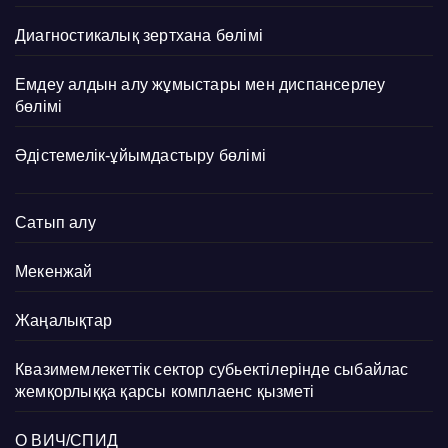
Диагностикалық зертхана бөлімі
Емдеу алдын алу жұмыстары мен диспансерлеу
бөлімі
Әдістемелік-ұйымдастыру бөлімі
Сатып алу
Мекенжай
Жаңалықтар
Квазимемлекеттік сектор субьектілерінде сыбайлас
жемқорлыққа қарсы комплаенс қызметі
О ВИЧ/СПИД