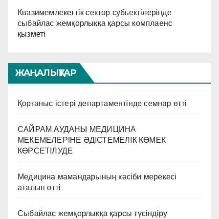
Квазимемлекеттік сектор субьектілерінде
сыбайлас жемқорлыққа қарсы комплаенс
қызметі
ЖАҢАЛЫҚТАР
Қорғаныс істері департаментінде семнар өтті
САЙРАМ АУДАНЫ МЕДИЦИНА
МЕКЕМЕЛЕРІНЕ ӘДІСТЕМЕЛІК КӨМЕК
КӨРСЕТІЛУДЕ
Медицина мамандарының кәсіби мерекесі
аталып өтті
Сыбайлас жемқорлыққа қарсы түсіндіру