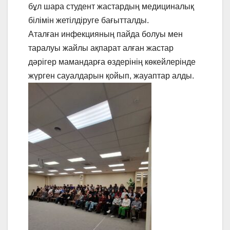
бұл шара студент жастардың медициналық
білімін жетілдіруге бағытталды.
Аталған инфекцияның пайда болуы мен
таралуы жайлы ақпарат алған жастар
дәрігер мамандарға өздерінің көкейлерінде
жүрген сауалдарын қойып, жауаптар алды.