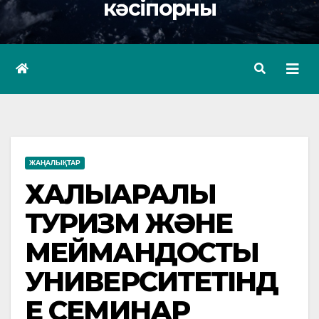
кәсіпорны
ЖАҢАЛЫҚТАР
ХАЛЫҚАРАЛЫҚ
ТУРИЗМ ЖӘНЕ
МЕЙМАНДОСТЫҚ
УНИВЕРСИТЕТІНД
Е СЕМИНАР