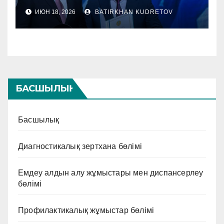
ИЮН 18, 2026
BATIRKHAN KUDRETOV
БАСШЫЛЫҚ
Басшылық
Диагностикалық зертхана бөлімі
Емдеу алдын алу жұмыстары мен диспансерлеу
бөлімі
Профилактикалық жұмыстар бөлімі