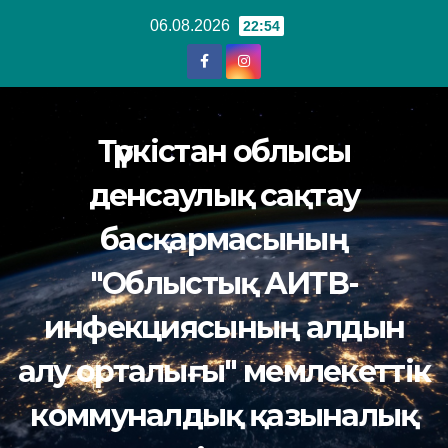
Перейти
06.08.2026
22:54
к
содержанию
Түркістан облысы
денсаулық сақтау
басқармасының
"Облыстық АИТВ-
инфекциясының алдын
алу орталығы" мемлекеттік
коммуналдық қазыналық