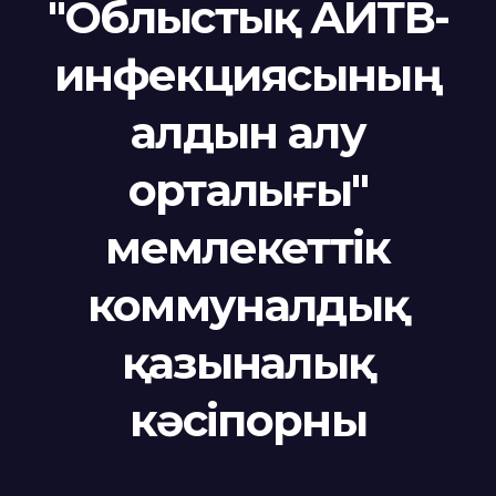
"Облыстық АИТВ-
инфекциясының
алдын алу
орталығы"
мемлекеттік
коммуналдық
қазыналық
кәсіпорны