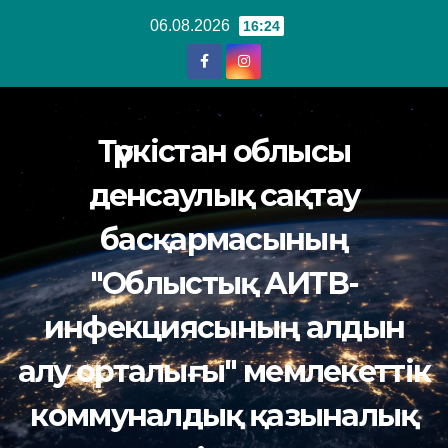
Перейти
06.08.2026
16:24
к
содержанию
Түркістан облысы
денсаулық сақтау
басқармасының
"Облыстық АИТВ-
инфекциясының алдын
алу орталығы" мемлекеттік
коммуналдық қазыналық