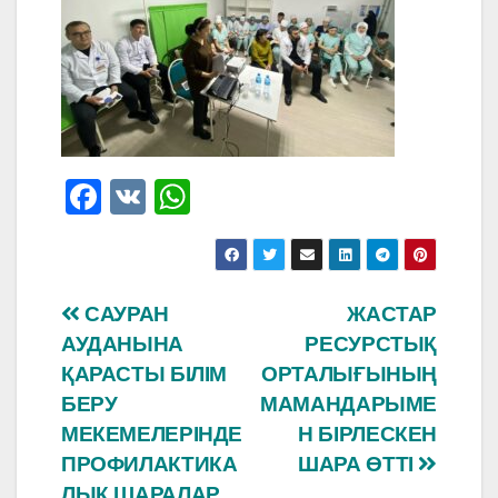
F
V
W
a
K
h
c
at
e
s
Навигация
САУРАН
ЖАСТАР
b
A
АУДАНЫНА
РЕСУРСТЫҚ
по
o
p
ҚАРАСТЫ БІЛІМ
ОРТАЛЫҒЫНЫҢ
o
p
записям
БЕРУ
МАМАНДАРЫМЕ
МЕКЕМЕЛЕРІНДЕ
Н БІРЛЕСКЕН
k
ПРОФИЛАКТИКА
ШАРА ӨТТІ
ЛЫҚ ШАРАЛАР