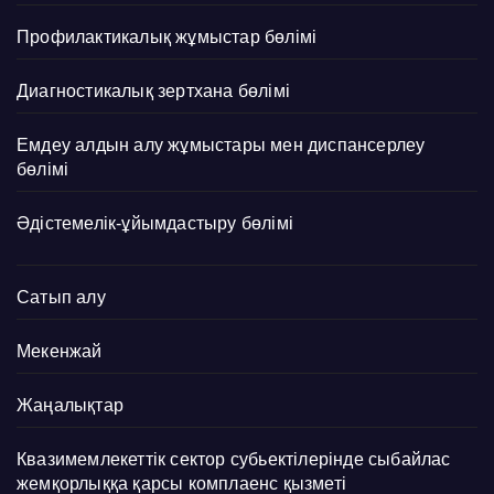
Профилактикалық жұмыстар бөлімі
Диагностикалық зертхана бөлімі
Емдеу алдын алу жұмыстары мен диспансерлеу
бөлімі
Әдістемелік-ұйымдастыру бөлімі
Сатып алу
Мекенжай
Жаңалықтар
Квазимемлекеттік сектор субьектілерінде сыбайлас
жемқорлыққа қарсы комплаенс қызметі