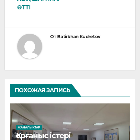
ӨТТІ
От
Batirkhan Kudretov
ПОХОЖАЯ ЗАПИСЬ
ЖАҢАЛЫҚТАР
Қорғаныс істері