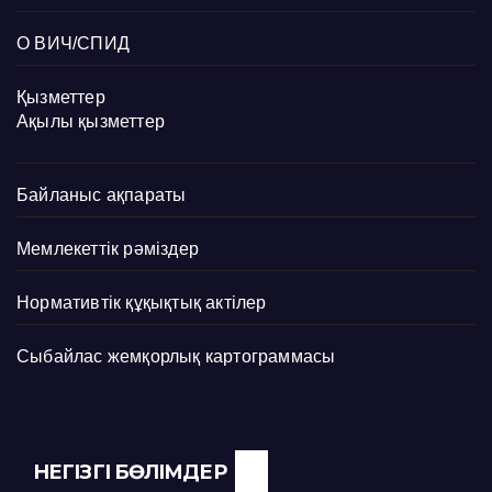
О ВИЧ/СПИД
Қызметтер
Ақылы қызметтер
Байланыс ақпараты
Мемлекеттік рәміздер
Нормативтік құқықтық актілер
Сыбайлас жемқорлық картограммасы
НЕГІЗГІ БӨЛІМДЕР