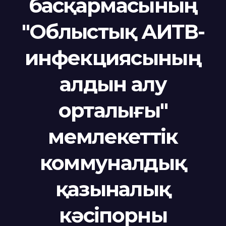
басқармасының
"Облыстық АИТВ-
инфекциясының
алдын алу
орталығы"
мемлекеттік
коммуналдық
қазыналық
кәсіпорны