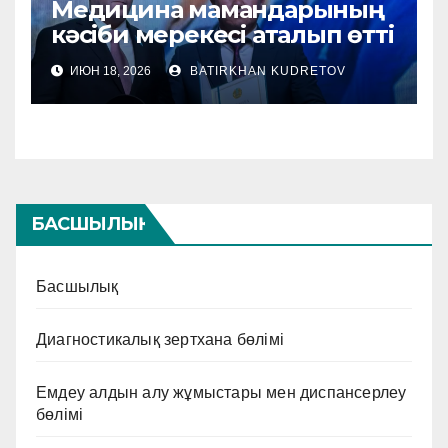
Медицина мамандарының
кәсіби мерекесі аталып өтті
ИЮН 18, 2026
BATIRKHAN KUDRETOV
БАСШЫЛЫҚ
Басшылық
Диагностикалық зертхана бөлімі
Емдеу алдын алу жұмыстары мен диспансерлеу
бөлімі