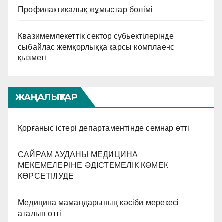
Профилактикалық жұмыстар бөлімі
Квазимемлекеттік сектор субьектілерінде
сыбайлас жемқорлыққа қарсы комплаенс
қызметі
ЖАҢАЛЫҚТАР
Қорғаныс істері департаментінде семнар өтті
САЙРАМ АУДАНЫ МЕДИЦИНА
МЕКЕМЕЛЕРІНЕ ӘДІСТЕМЕЛІК КӨМЕК
КӨРСЕТІЛУДЕ
Медицина мамандарының кәсіби мерекесі
аталып өтті