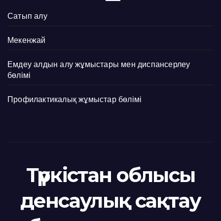
Сатып алу
Мекенжай
Емдеу алдын алу жұмыстары мен диспансерлеу
бөлімі
Профилактикалық жұмыстар бөлімі
Түркістан облысы
денсаулық сақтау