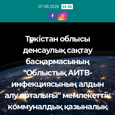
Перейти
07.08.2026
01:56
к
содержанию
Түркістан облысы
денсаулық сақтау
басқармасының
"Облыстық АИТВ-
инфекциясының алдын
алу орталығы" мемлекеттік
коммуналдық қазыналық