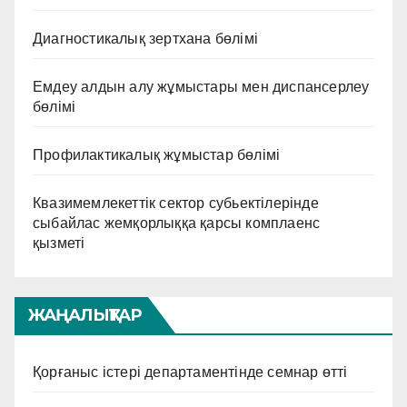
Диагностикалық зертхана бөлімі
Емдеу алдын алу жұмыстары мен диспансерлеу
бөлімі
Профилактикалық жұмыстар бөлімі
Квазимемлекеттік сектор субьектілерінде
сыбайлас жемқорлыққа қарсы комплаенс
қызметі
ЖАҢАЛЫҚТАР
Қорғаныс істері департаментінде семнар өтті