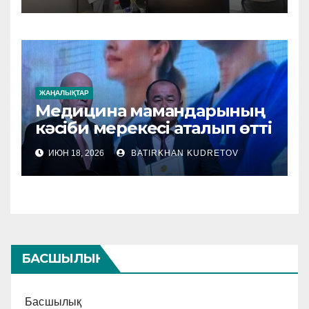
КӨРСЕТІЛУДЕ
ЖАҢАЛЫҚТАР
Медицина мамандарының
кәсіби мерекесі аталып өтті
ИЮН 18, 2026
BATIRKHAN KUDRETOV
БАСШЫЛЫҚ
Басшылық