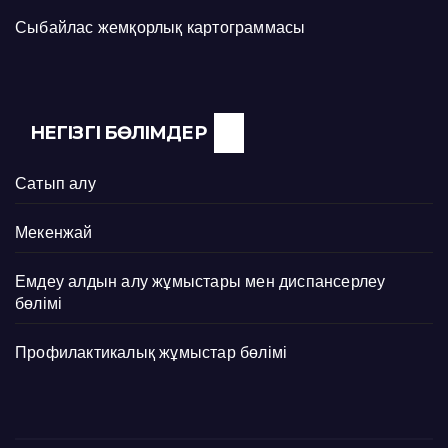
Сыбайлас жемқорлық картограммасы
НЕГІЗГІ БӨЛІМДЕР
Сатып алу
Мекенжай
Емдеу алдын алу жұмыстары мен диспансерлеу
бөлімі
Профилактикалық жұмыстар бөлімі