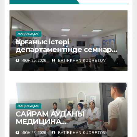
ЖАҢАЛЫҚТАР
Қорғаныс істері
департаментінде семнар
өтті
ИЮН 25, 2026
BATIRKHAN KUDRETOV
ЖАҢАЛЫҚТАР
САЙРАМ АУДАНЫ
МЕДИЦИНА
МЕКЕМЕЛЕРІНЕ
ИЮН 23, 2026
BATIRKHAN KUDRETOV
ӘДІСТЕМЕЛІК КӨМЕК