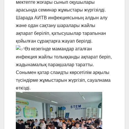
мектепте жоғары сынып оқушылары
арасында семинар жұмыстары жүргізілді.
Шарада АИТВ инфекциясының алдын алу
және одан сақтану шаралары жайлы
ақпарат беріліп, қатысушылар тарапынан
қойылған сұрақтарға жауап берілді.
Өз кезегінде мамандар аталған
инфекция жайлы толыққанды ақпарат беріп,
жадынамалық парақшалар таратты.
Сонымен қатар слаидты көрсетілім арқылы
түсіндірме жұмыстарын жүргізіп, сауалнама
өткізді.