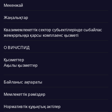
Мекенжай
Жаңалықтар
Квазимемлекеттік сектор субьектілерінде сыбайлас
жемқорлыққа қарсы комплаенс қызметі
О ВИЧ/СПИД
Қызметтер
Ақылы қызметтер
Байланыс ақпараты
Мемлекеттік рәміздер
Нормативтік құқықтық актілер