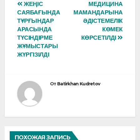
e
s
Навигация
ЖЕҢІС
МЕДИЦИНА
b
A
САЯБАҒЫНДА
МАМАНДАРЫНА
по
o
p
ТҰРҒЫНДАР
ӘДІСТЕМЕЛІК
o
p
записям
АРАСЫНДА
КӨМЕК
ТҮСІНДІРМЕ
КӨРСЕТІЛДІ
k
ЖҰМЫСТАРЫ
ЖҮРГІЗІЛДІ
От
Batirkhan Kudretov
ПОХОЖАЯ ЗАПИСЬ