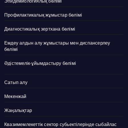
Эпидемиологиялық бөлімі
Профилактикалық жұмыстар бөлімі
Диагностикалық зертхана бөлімі
Емдеу алдын алу жұмыстары мен диспансерлеу
бөлімі
Әдістемелік-ұйымдастыру бөлімі
Сатып алу
Мекенжай
Жаңалықтар
Квазимемлекеттік сектор субьектілерінде сыбайлас