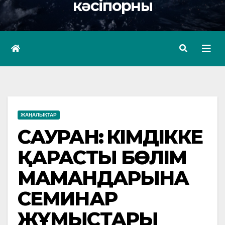
кәсіпорны
ЖАҢАЛЫҚТАР
САУРАН: ӘКІМДІККЕ
ҚАРАСТЫ БӨЛІМ
МАМАНДАРЫНА
СЕМИНАР
ЖҰМЫСТАРЫ