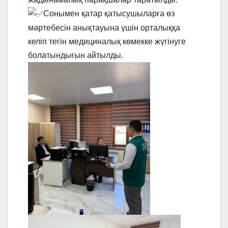
Сонымен қатар қатысушыларға өз
мәртебесін анықтауына үшін орталыққа
келіп тегін медициналық көмекке жүгінуге
болатындығын айтылды.