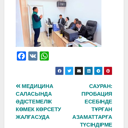
F
V
W
a
K
h
c
at
e
s
Навигация
МЕДИЦИНА
САУРАН:
b
A
САЛАСЫНДА
ПРОБАЦИЯ
по
o
p
ӘДІСТЕМЕЛІК
ЕСЕБІНДЕ
o
p
записям
КӨМЕК КӨРСЕТУ
ТҰРҒАН
ЖАЛҒАСУДА
АЗАМАТТАРҒА
k
ТҮСІНДІРМЕ