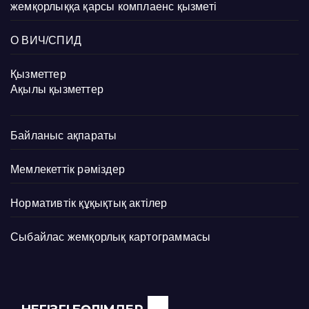
жемқорлыққа қарсы комплаенс қызметі
О ВИЧ/СПИД
Қызметтер
Ақылы қызметтер
Байланыс ақпараты
Мемлекеттік рәміздер
Нормативтік құқықтық актілер
Сыбайлас жемқорлық картограммасы