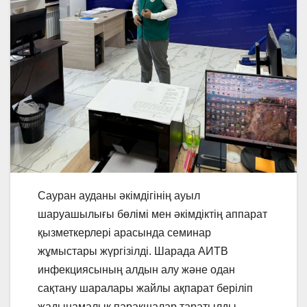
Сауран ауданы әкімдігінің ауыл
шаруашылығы бөлімі мен әкімдіктің аппарат
қызметкерлері арасында семинар
жұмыстары жүргізілді. Шарада АИТВ
инфекциясының алдын алу және одан
сақтану шаралары жайлы ақпарат беріліп
жадынамалық парақшалар таратылды.