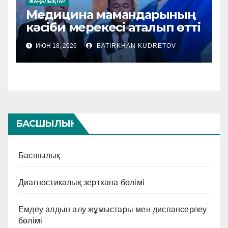
ЖАҢАЛЫҚТАР
Медицина мамандарының
кәсіби мерекесі аталып өтті
ИЮН 18, 2026
BATIRKHAN KUDRETOV
БАСШЫЛЫҚ
Басшылық
Диагностикалық зертхана бөлімі
Емдеу алдын алу жұмыстары мен диспансерлеу
бөлімі