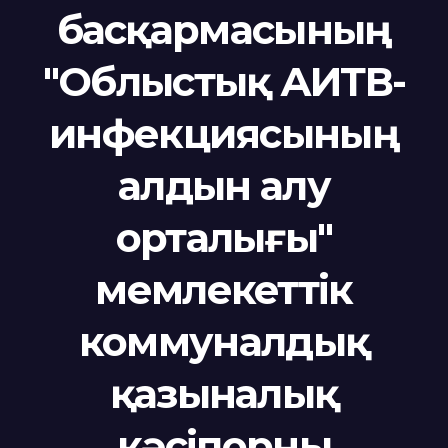
басқармасының
"Облыстық АИТВ-
инфекциясының
алдын алу
орталығы"
мемлекеттік
коммуналдық
қазыналық
кәсіпорны