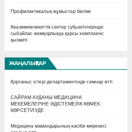
Профилактикалық жұмыстар бөлімі
Квазимемлекеттік сектор субьектілерінде
сыбайлас жемқорлыққа қарсы комплаенс
қызметі
ЖАҢАЛЫҚТАР
Қорғаныс істері департаментінде семнар өтті
САЙРАМ АУДАНЫ МЕДИЦИНА
МЕКЕМЕЛЕРІНЕ ӘДІСТЕМЕЛІК КӨМЕК
КӨРСЕТІЛУДЕ
Медицина мамандарының кәсіби мерекесі