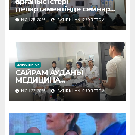
Қорғаныс істері
департаментінде семнар
өтті
ИЮН 25, 2026
BATIRKHAN KUDRETOV
ЖАҢАЛЫҚТАР
САЙРАМ АУДАНЫ
МЕДИЦИНА
МЕКЕМЕЛЕРІНЕ
ИЮН 23, 2026
BATIRKHAN KUDRETOV
ӘДІСТЕМЕЛІК КӨМЕК
КӨРСЕТІЛУДЕ