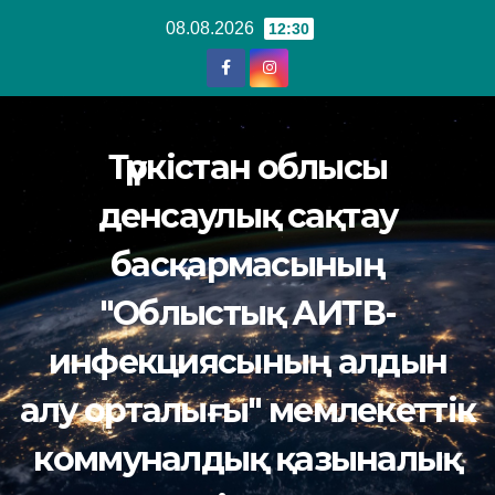
Перейти
08.08.2026
12:30
к
содержанию
Түркістан облысы
денсаулық сақтау
басқармасының
"Облыстық АИТВ-
инфекциясының алдын
алу орталығы" мемлекеттік
коммуналдық қазыналық