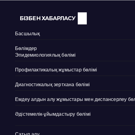
БІЗБЕН ХАБАРЛАСУ
Басшылық
Бөлімдер
Эпидемиологиялық бөлімі
Профилактикалық жұмыстар бөлімі
Диагностикалық зертхана бөлімі
Емдеу алдын алу жұмыстары мен диспансерлеу бөл
Әдістемелік-ұйымдастыру бөлімі
Сатып алу