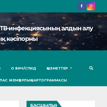
АИТВ-инфекциясының алдын алу
қ кәсіпорны
І
О ВИЧ/СПИД
ҚЫЗМЕТТЕР
ЛАС ЖЕМҚОРЛЫҚ КАРТОГРАММАСЫ
БАСШЫЛЫҚ