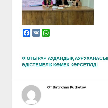
F
V
W
a
K
h
c
at
e
s
Навигация
ОТЫРАР АУДАНДЫҚ АУРУХАНАСЫ
b
A
ӘДІСТЕМЕЛІК КӨМЕК КӨРСЕТІЛДІ
по
o
p
o
p
записям
k
От
Batirkhan Kudretov