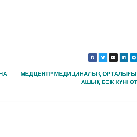
НА
МЕДЦЕНТР МЕДИЦИНАЛЫҚ ОРТАЛЫҒ
АШЫҚ ЕСІК КҮНІ Ө