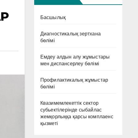
АР
Басшылық
Диагностикалық зертхана
бөлімі
Емдеу алдын алу жұмыстары
мен диспансерлеу бөлімі
Профилактикалық жұмыстар
бөлімі
Квазимемлекеттік сектор
субьектілерінде сыбайлас
жемқорлыққа қарсы комплаенс
қызметі