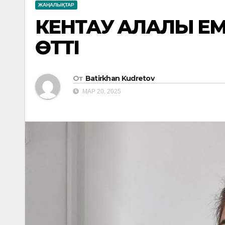
ЖАҢАЛЫҚТАР
КЕНТАУ ҚАЛАЛЫҚ 
ӨТТІ
От
Batirkhan Kudretov
МАР 20, 2025