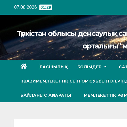
Перейти
07.08.2026
01:29
к
содержанию
Түркістан облысы денсаулық 
орталығы" 
БАСШЫЛЫҚ
БӨЛІМДЕР
СА
КВАЗИМЕМЛЕКЕТТІК СЕКТОР СУБЬЕКТІЛЕРІНД
БАЙЛАНЫС АҚПАРАТЫ
МЕМЛЕКЕТТІК РӘМ