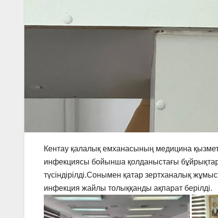
Кентау қалалық емханасының медицина қызметк
инфекциясы бойынша қолданыстағы бұйрықта
түсіндірілді.Сонымен қатар зертханалық жұмыс
инфекция жайлы толыққанды ақпарат берілді.