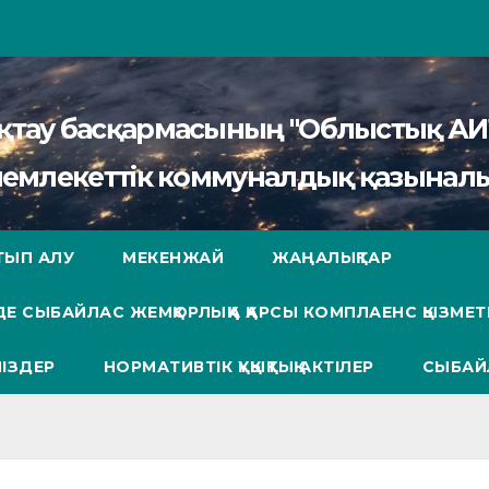
сақтау басқармасының "Облыстық 
мемлекеттік коммуналдық қазыналы
ТЫП АЛУ
МЕКЕНЖАЙ
ЖАҢАЛЫҚТАР
Е СЫБАЙЛАС ЖЕМҚОРЛЫҚҚА ҚАРСЫ КОМПЛАЕНС ҚЫЗМЕТ
ІЗДЕР
НОРМАТИВТІК ҚҰҚЫҚТЫҚ АКТІЛЕР
СЫБАЙ