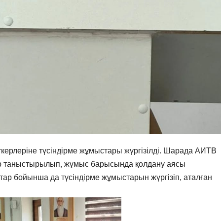
ерлеріне түсіндірме жұмыстары жүргізілді. Шарада АИТВ
р таныстырылып, жұмыс барысында қолдану аясы
тар бойынша да түсіндірме жұмыстарын жүргізіп, аталған