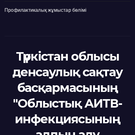
Профилактикалық жұмыстар бөлімі
Түркістан облысы
денсаулық сақтау
басқармасының
"Облыстық АИТВ-
инфекциясының
алдын алу