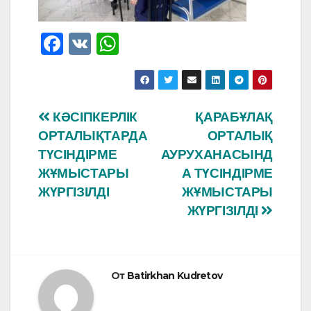
F
V
W
a
K
h
c
at
e
s
Навигация
КӘСІПКЕРЛІК
ҚАРАБҰЛАҚ
b
A
ОРТАЛЫҚТАРДА
ОРТАЛЫҚ
по
o
p
ТҮСІНДІРМЕ
АУРУХАНАСЫНД
o
p
записям
ЖҰМЫСТАРЫ
А ТҮСІНДІРМЕ
ЖҮРГІЗІЛДІ
ЖҰМЫСТАРЫ
k
ЖҮРГІЗІЛДІ
От
Batirkhan Kudretov