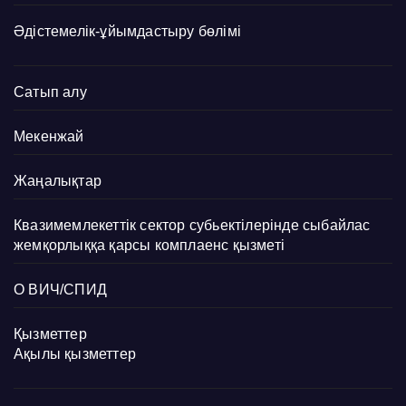
Әдістемелік-ұйымдастыру бөлімі
Сатып алу
Мекенжай
Жаңалықтар
Квазимемлекеттік сектор субьектілерінде сыбайлас
жемқорлыққа қарсы комплаенс қызметі
О ВИЧ/СПИД
Қызметтер
Ақылы қызметтер