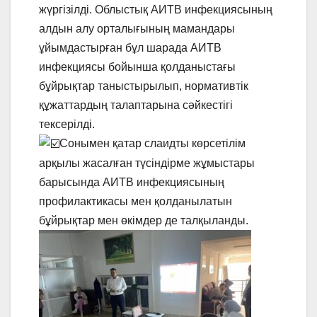
жүргізілді. Облыстық АИТВ инфекциясының
алдын алу орталығының мамандары
ұйымдастырған бұл шарада АИТВ
инфекциясы бойынша қолданыстағы
бұйрықтар таныстырылып, нормативтік
құжаттардың талаптарына сәйкестігі
тексерілді.
Сонымен қатар слаидты көрсетілім
арқылы жасалған түсіндірме жұмыстары
барысында АИТВ инфекциясының
профилактикасы мен қолданылатын
бұйрықтар мен өкімдер де талқыланды.