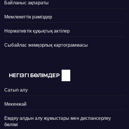
Байланыс ақпараты
Мемлекеттік рәміздер
Нормативтік құқықтық актілер
Сыбайлас жемқорлық картограммасы
НЕГІЗГІ БӨЛІМДЕР
Сатып алу
Мекенжай
Емдеу алдын алу жұмыстары мен диспансерлеу
бөлімі