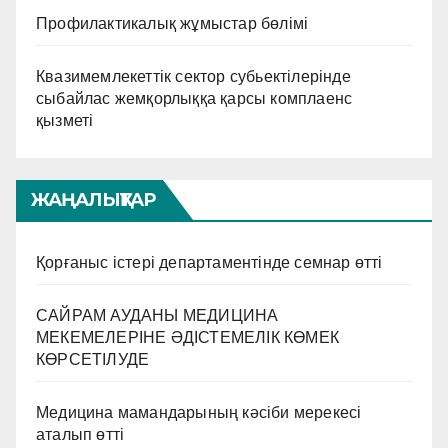
Профилактикалық жұмыстар бөлімі
Квазимемлекеттік сектор субьектілерінде
сыбайлас жемқорлыққа қарсы комплаенс
қызметі
ЖАҢАЛЫҚТАР
Қорғаныс істері департаментінде семнар өтті
САЙРАМ АУДАНЫ МЕДИЦИНА
МЕКЕМЕЛЕРІНЕ ӘДІСТЕМЕЛІК КӨМЕК
КӨРСЕТІЛУДЕ
Медицина мамандарының кәсіби мерекесі
аталып өтті