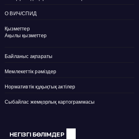
О ВИЧ/СПИД
Қызметтер
Ақылы қызметтер
Байланыс ақпараты
Мемлекеттік рәміздер
Нормативтік құқықтық актілер
Сыбайлас жемқорлық картограммасы
НЕГІЗГІ БӨЛІМДЕР