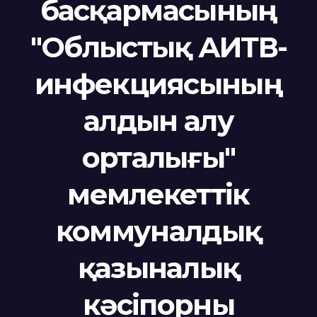
басқармасының
"Облыстық АИТВ-
инфекциясының
алдын алу
орталығы"
мемлекеттік
коммуналдық
қазыналық
кәсіпорны