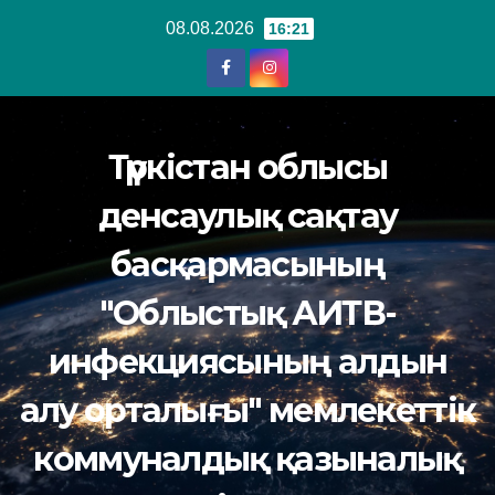
Перейти
08.08.2026
16:21
к
содержанию
Түркістан облысы
денсаулық сақтау
басқармасының
"Облыстық АИТВ-
инфекциясының алдын
алу орталығы" мемлекеттік
коммуналдық қазыналық