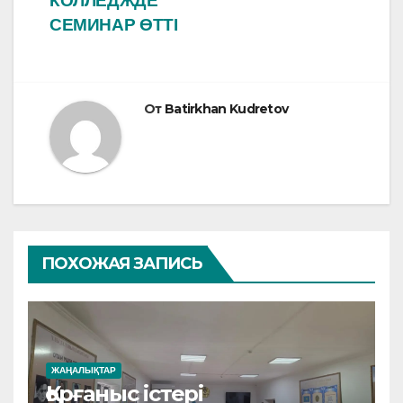
o
p
записям
КОЛЛЕДЖДЕ
СЕМИНАР ӨТТІ
k
От
Batirkhan Kudretov
ПОХОЖАЯ ЗАПИСЬ
ЖАҢАЛЫҚТАР
Қорғаныс істері