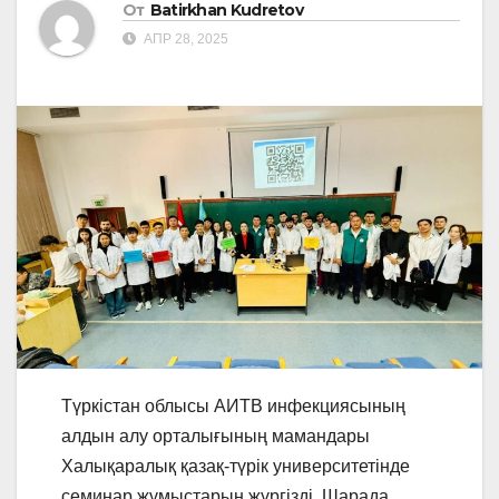
От
Batirkhan Kudretov
АПР 28, 2025
Түркістан облысы АИТВ инфекциясының
алдын алу орталығының мамандары
Халықаралық қазақ-түрік университетінде
семинар жұмыстарын жүргізді. Шарада