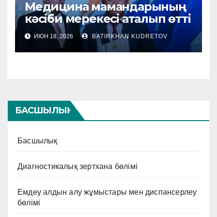
Медицина мамандарының
кәсіби мерекесі аталып өтті
ИЮН 18, 2026
BATIRKHAN KUDRETOV
БАСШЫЛЫҚ
Басшылық
Диагностикалық зертхана бөлімі
Емдеу алдын алу жұмыстары мен диспансерлеу
бөлімі