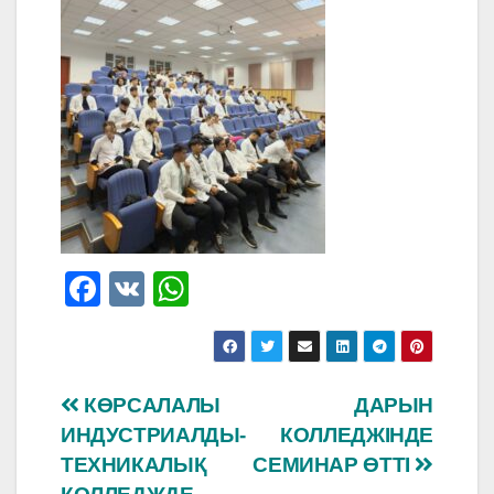
F
V
W
a
K
h
c
at
e
s
Навигация
КӨРСАЛАЛЫ
ДАРЫН
b
A
ИНДУСТРИАЛДЫ-
КОЛЛЕДЖІНДЕ
по
o
p
ТЕХНИКАЛЫҚ
СЕМИНАР ӨТТІ