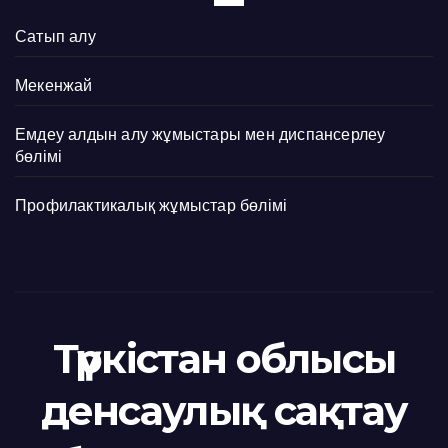
Сатып алу
Мекенжай
Емдеу алдын алу жұмыстары мен диспансерлеу
бөлімі
Профилактикалық жұмыстар бөлімі
Түркістан облысы
денсаулық сақтау