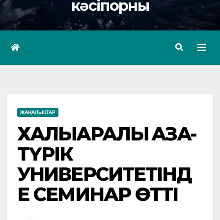
кәсіпорны
ЖАҢАЛЫҚТАР
ХАЛЫҚАРАЛЫҚ ҚАЗАҚ-
ТҮРІК
УНИВЕРСИТЕТІНД
Е СЕМИНАР ӨТТІ