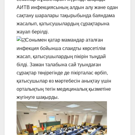
АИТВ инфекциясының алдын алу және одан
сақтану шаралары тақырыбында баяндама
жасалып, қатысушылардың сұрақтарына
жауап берілді.
Сонымен қатар мамандар аталған
инфекция бойынша слаидты көрсетілім
жасап, қатысушылардың пікірін тыңдай
білді. Заман талабына сай туындаған
сұрақтар төңірегінде де пікірталас өрбіп,
қатысушылар өз мәртебесін анықтау үшін
орталықтың тегін медициналық қызметіне
жүгінуге шақырды.