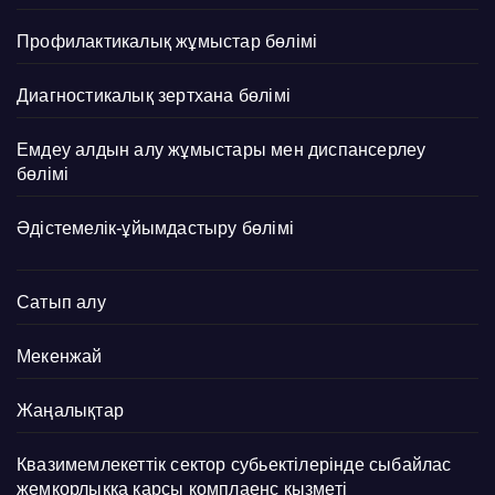
Профилактикалық жұмыстар бөлімі
Диагностикалық зертхана бөлімі
Емдеу алдын алу жұмыстары мен диспансерлеу
бөлімі
Әдістемелік-ұйымдастыру бөлімі
Сатып алу
Мекенжай
Жаңалықтар
Квазимемлекеттік сектор субьектілерінде сыбайлас
жемқорлыққа қарсы комплаенс қызметі