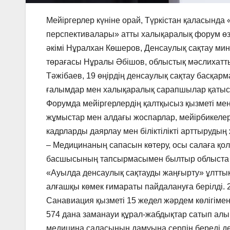
Мейіргерлер күніне орай, Түркістан қаласынд
перспективалары» атты халықаралық форум ө
әкімі Нұралхан Көшеров, Денсаулық сақтау ми
төрағасы Нұралы Әбішов, облыстық мәслихатт
Тәжібаев, 19 өңірдің денсаулық сақтау басқ
ғалымдар мен халықаралық сарапшылар қатыс
Форумда мейіргерлердің қалтқысыз қызметі м
жұмыстар мен алдағы жоспарлар, мейірбикелерді
кадрларды даярлау мен біліктілікті арттырудың 
– Медицинаның сапасын көтеру, осы салаға қол
басшысының тапсырмасымен былтыр облыста 5
«Ауылда денсаулық сақтауды жаңғырту» ұлтты
алғашқы көмек ғимараты пайдалануға берілді.
Санавиация қызметі 15 жедел жәрдем көлігіме
574 дана заманауи құрал-жабдықтар сатып алы
медицина саласының дамуына серпін береді де