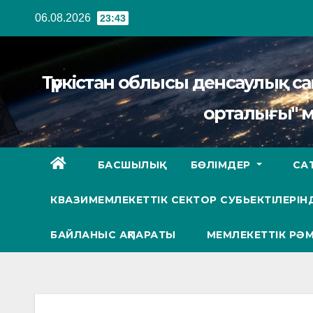
Перейти
06.08.2026
23:43
к
содержанию
Түркістан облысы денсаулық 
орталығы" 
БАСШЫЛЫҚ
БӨЛІМДЕР
СА
КВАЗИМЕМЛЕКЕТТІК СЕКТОР СУБЬЕКТІЛЕРІНД
БАЙЛАНЫС АҚПАРАТЫ
МЕМЛЕКЕТТІК РӘМ