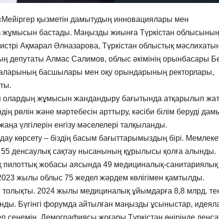
а «Мейіргер қызметін дамытудың инновациялары мен
з жұмысын бастады. Маңызды жиынға Түркістан облысыны
нистрі Ақмарал Әлназарова, Түркістан облыстық мәслихаты
ың депутаты Алмас Салимов, облыс әкімінің орынбасары Б
армаларының басшылары мен оқу орындарының ректорлары,
ты.
ен олардың жұмысын жандандыру бағытында атқарылып жа
ң рөлін және мәртебесін арттыру, кәсіби білім беруді дамы
жаңа үлгілерін енгізу мәселелері талқыланды.
дау көрсету – біздің басым бағыттарымыздың бірі. Мемлеке
5 денсаулық сақтау нысанының құрылысы қолға алынды.
қ пилоттық жобасы аясында 49 медициналық-санитариялық
 2023 жылы облыс 75 жедел жәрдем көлігімен қамтылды.
н толықты. 2024 жылы медициналық ұйымдарға 8,8 млрд. те
нды. Бүгінгі форумда айтылған маңызды ұсыныстар, идеял
п сенемін. Демографиясы жоғары Түркістан өңірінде денс