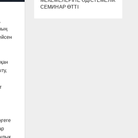
МЕКЕМЕЛЕРІНЕ ӘДІСТЕМЕЛІК
СЕМИНАР ӨТТІ
ң
ның
ейсен
тқан
ту,
т
ңгеге
ар
аулық