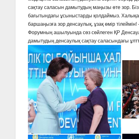
сақтау саласын дамытудың маңызы өте зор. Б
бағытындағы ұсыныстарды қолдаймыз. Халықара
баршаңызға зор денсаулық, ұзақ өмір тілеймін!
Форумның ашылуында сөз сөйлеген ҚР Денсаул
дамытудың денсаулық сақтау саласындағы ұлтт