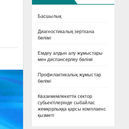
Басшылық
Диагностикалық зертхана
бөлімі
Емдеу алдын алу жұмыстары
мен диспансерлеу бөлімі
Профилактикалық жұмыстар
бөлімі
Квазимемлекеттік сектор
субьектілерінде сыбайлас
жемқорлыққа қарсы комплаенс
қызметі