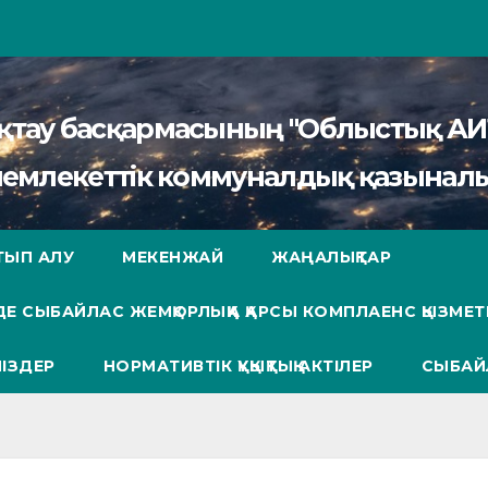
сақтау басқармасының "Облыстық 
мемлекеттік коммуналдық қазыналы
ТЫП АЛУ
МЕКЕНЖАЙ
ЖАҢАЛЫҚТАР
Е СЫБАЙЛАС ЖЕМҚОРЛЫҚҚА ҚАРСЫ КОМПЛАЕНС ҚЫЗМЕТ
ІЗДЕР
НОРМАТИВТІК ҚҰҚЫҚТЫҚ АКТІЛЕР
СЫБАЙ