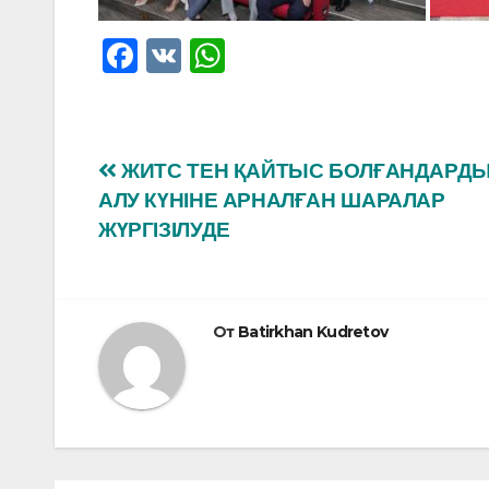
F
V
W
a
K
h
c
at
e
s
Навигация
ЖИТС ТЕН ҚАЙТЫС БОЛҒАНДАРДЫ
b
A
АЛУ КҮНІНЕ АРНАЛҒАН ШАРАЛАР
по
o
p
ЖҮРГІЗІЛУДЕ
o
p
записям
k
От
Batirkhan Kudretov