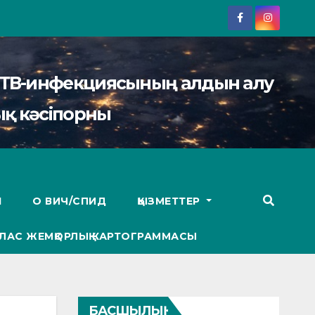
АИТВ-инфекциясының алдын алу
қ кәсіпорны
І
О ВИЧ/СПИД
ҚЫЗМЕТТЕР
ЛАС ЖЕМҚОРЛЫҚ КАРТОГРАММАСЫ
БАСШЫЛЫҚ