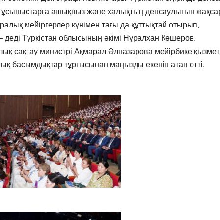
із ұсыныстарға ашықпыз және халықтың денсаулығын жақса
лық мейіргерлер күнімен тағы да құттықтай отырып,
 – деді Түркістан облысының әкімі Нұралхан Көшеров.
ық сақтау министрі Ақмарал Әлназарова мейірбике қызмет
ық басымдықтар тұрғысынан маңызды екенін атап өтті.