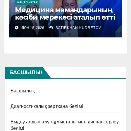
ЖАҢАЛЫҚТАР
Медицина мамандарының
кәсіби мерекесі аталып өтті
ИЮН 18, 2026
BATIRKHAN KUDRETOV
БАСШЫЛЫҚ
Басшылық
Диагностикалық зертхана бөлімі
Емдеу алдын алу жұмыстары мен диспансерлеу
бөлімі