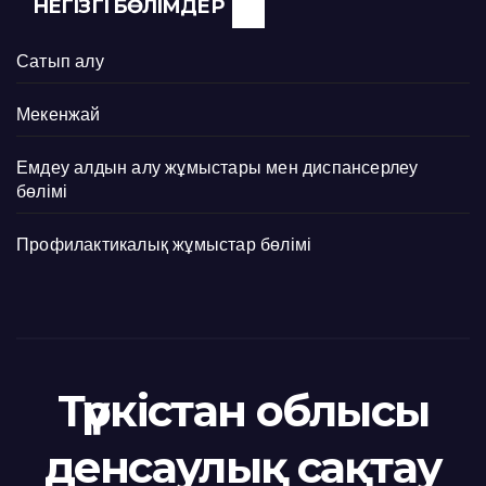
НЕГІЗГІ БӨЛІМДЕР
Сатып алу
Мекенжай
Емдеу алдын алу жұмыстары мен диспансерлеу
бөлімі
Профилактикалық жұмыстар бөлімі
Түркістан облысы
денсаулық сақтау