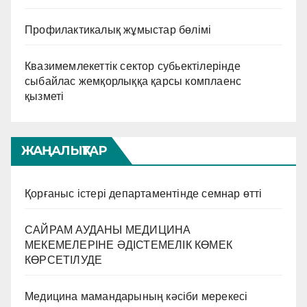
Профилактикалық жұмыстар бөлімі
Квазимемлекеттік сектор субьектілерінде
сыбайлас жемқорлыққа қарсы комплаенс
қызметі
ЖАҢАЛЫҚТАР
Қорғаныс істері департаментінде семнар өтті
САЙРАМ АУДАНЫ МЕДИЦИНА
МЕКЕМЕЛЕРІНЕ ӘДІСТЕМЕЛІК КӨМЕК
КӨРСЕТІЛУДЕ
Медицина мамандарының кәсіби мерекесі