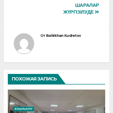
k
ШАРАЛАР
ЖҮРГІЗІЛУДЕ
От
Batirkhan Kudretov
ПОХОЖАЯ ЗАПИСЬ
ЖАҢАЛЫҚТАР