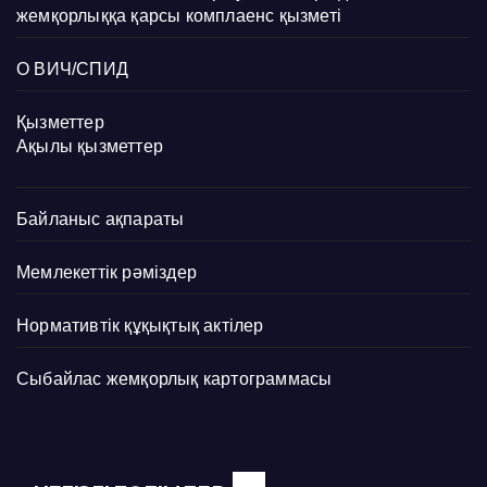
жемқорлыққа қарсы комплаенс қызметі
О ВИЧ/СПИД
Қызметтер
Ақылы қызметтер
Байланыс ақпараты
Мемлекеттік рәміздер
Нормативтік құқықтық актілер
Сыбайлас жемқорлық картограммасы