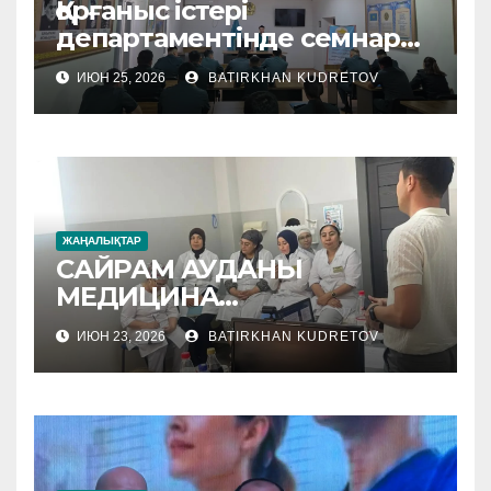
Қорғаныс істері
департаментінде семнар
өтті
ИЮН 25, 2026
BATIRKHAN KUDRETOV
ЖАҢАЛЫҚТАР
САЙРАМ АУДАНЫ
МЕДИЦИНА
МЕКЕМЕЛЕРІНЕ
ИЮН 23, 2026
BATIRKHAN KUDRETOV
ӘДІСТЕМЕЛІК КӨМЕК
КӨРСЕТІЛУДЕ