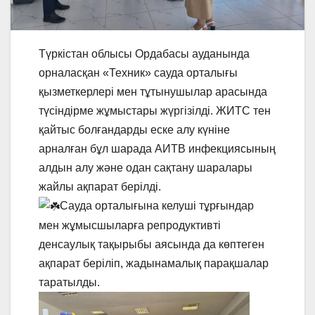
Түркістан облысы Ордабасы ауданында
орналасқан «Техник» сауда орталығы
қызметкерлері мен тұтынушылар арасында
түсіндірме жұмыстары жүргізілді. ЖИТС тен
қайтыс болғандарды еске алу күніне
арналған бұл шарада АИТВ инфекциясының
алдын алу және одан сақтану шаралары
жайлы ақпарат берілді.
Сауда орталығына келуші тұрғындар
мен жұмысшыларға репродуктивті
денсаулық тақырыбы аясында да көптеген
ақпарат беріліп, жадынамалық парақшалар
таратылды.