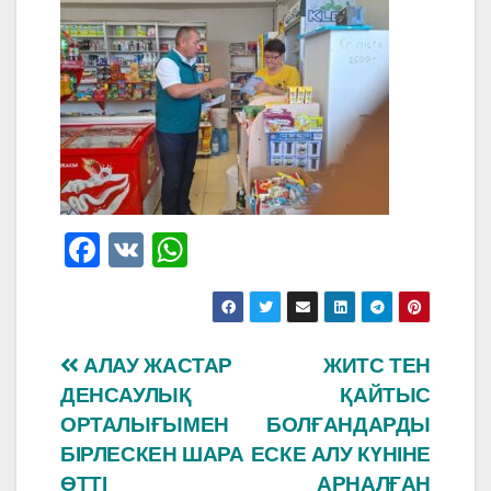
F
V
W
a
K
h
c
at
e
s
Навигация
АЛАУ ЖАСТАР
ЖИТС ТЕН
b
A
ДЕНСАУЛЫҚ
ҚАЙТЫС
по
o
p
ОРТАЛЫҒЫМЕН
БОЛҒАНДАРДЫ
o
p
записям
БІРЛЕСКЕН ШАРА
ЕСКЕ АЛУ КҮНІНЕ
ӨТТІ
АРНАЛҒАН