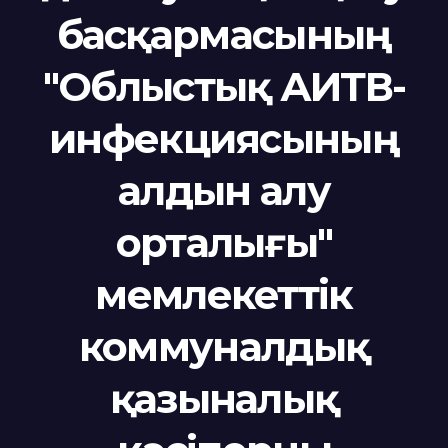
басқармасының
"Облыстық АИТВ-
инфекциясының
алдын алу
орталығы"
мемлекеттік
коммуналдық
қазыналық