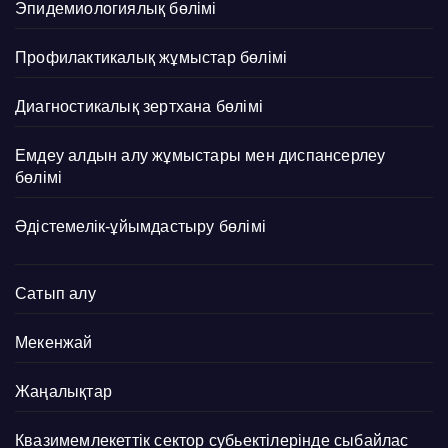
Эпидемиологиялық бөлімі
Профилактикалық жұмыстар бөлімі
Диагностикалық зертхана бөлімі
Емдеу алдын алу жұмыстары мен диспансерлеу
бөлімі
Әдістемелік-ұйымдастыру бөлімі
Сатып алу
Мекенжай
Жаңалықтар
Квазимемлекеттік сектор субьектілерінде сыбайлас