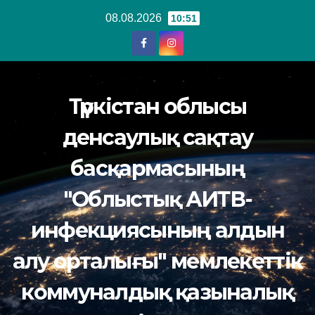
Перейти
08.08.2026
10:51
к
содержанию
Түркістан облысы
денсаулық сақтау
басқармасының
"Облыстық АИТВ-
инфекциясының алдын
алу орталығы" мемлекеттік
коммуналдық қазыналық