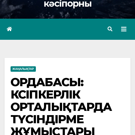
кәсіпорны
ЖАҢАЛЫҚТАР
ОРДАБАСЫ:
КӘСІПКЕРЛІК
ОРТАЛЫҚТАРДА
ТҮСІНДІРМЕ
ЖҰМЫСТАРЫ