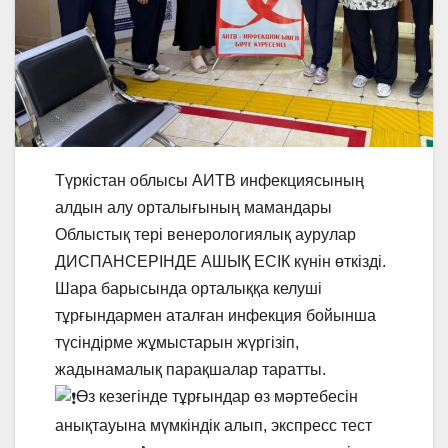
Түркістан облысы АИТВ инфекциясының
алдын алу орталығының мамандары
Облыстық тері венерологиялық аурулар
ДИСПАНСЕРІНДЕ АШЫҚ ЕСІК күнін өткізді.
Шара барысында орталыққа келуші
тұрғындармен аталған инфекция бойынша
түсіндірме жұмыстарын жүргізіп,
жадынамалық парақшалар таратты.
Өз кезегінде тұрғындар өз мәртебесін
анықтауына мүмкіндік алып, экспресс тест