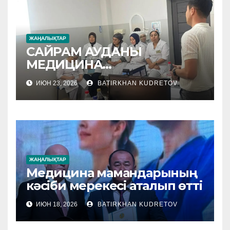
ЖАҢАЛЫҚТАР
САЙРАМ АУДАНЫ
МЕДИЦИНА
МЕКЕМЕЛЕРІНЕ
ИЮН 23, 2026
BATIRKHAN KUDRETOV
ӘДІСТЕМЕЛІК КӨМЕК
КӨРСЕТІЛУДЕ
ЖАҢАЛЫҚТАР
Медицина мамандарының
кәсіби мерекесі аталып өтті
ИЮН 18, 2026
BATIRKHAN KUDRETOV