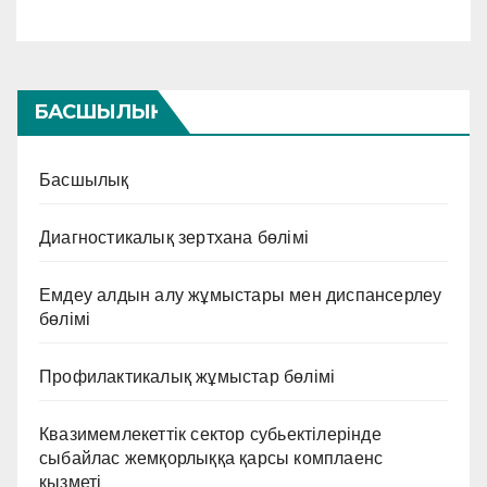
БАСШЫЛЫҚ
Басшылық
Диагностикалық зертхана бөлімі
Емдеу алдын алу жұмыстары мен диспансерлеу
бөлімі
Профилактикалық жұмыстар бөлімі
Квазимемлекеттік сектор субьектілерінде
сыбайлас жемқорлыққа қарсы комплаенс
қызметі