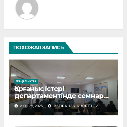
ПОХОЖАЯ ЗАПИСЬ
ЖАҢАЛЫҚТАР
Қорғаныс істері
департаментінде семнар
өтті
ИЮН 25, 2026
BATIRKHAN KUDRETOV