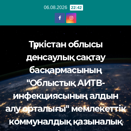
Перейти
06.08.2026
22:42
к
содержанию
Түркістан облысы
денсаулық сақтау
басқармасының
"Облыстық АИТВ-
инфекциясының алдын
алу орталығы" мемлекеттік
коммуналдық қазыналық