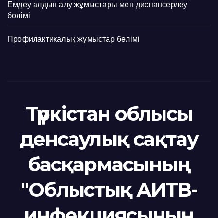
Емдеу алдын алу жұмыстары мен диспансерлеу
бөлімі
Профилактикалық жұмыстар бөлімі
Түркістан облысы
денсаулық сақтау
басқармасының
"Облыстық АИТВ-
инфекциясының