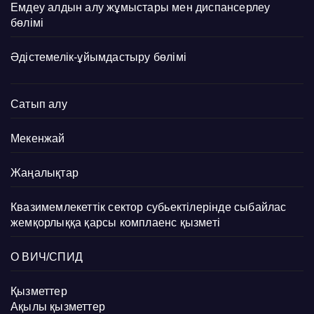
Емдеу алдын алу жұмыстары мен диспансерлеу
бөлімі
Әдістемелік-ұйымдастыру бөлімі
Сатып алу
Мекенжай
Жаңалықтар
Квазимемлекеттік сектор субьектілерінде сыбайлас
жемқорлыққа қарсы комплаенс қызметі
О ВИЧ/СПИД
Қызметтер
Ақылы қызметтер