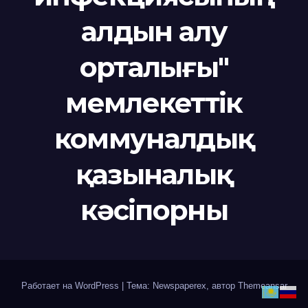
алдын алу
орталығы"
мемлекеттік
коммуналдық
қазыналық
кәсіпорны
Работает на WordPress
|
Тема: Newspaperex, автор
Themeansar