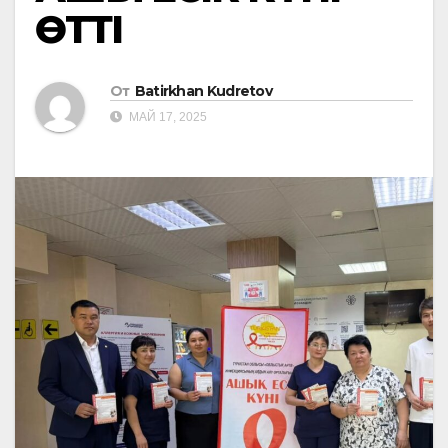
ӨТТІ
От
Batirkhan Kudretov
МАЙ 17, 2025