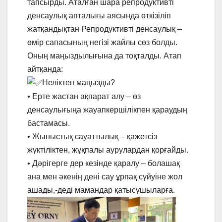
тапсырды. Аталған шара репродуктивті
денсаулық апталығы аясында өткізіліп
жатқандықтан Репродуктивті денсаулық –
өмір сапасының негізі жайлы сөз болды.
Оның маңыздылығына да тоқталды. Атап
айтқанда:
Неліктен маңызды?
• Ерте жастан ақпарат алу – өз
денсаулығыңа жауапкершілікпен қараудың
бастамасы.
• Жыныстық сауаттылық – қажетсіз
жүктіліктен, жұқпалы аурулардан қорғайды.
• Дәрігерге дер кезінде қаралу – болашақ
ана мен әкенің дені сау ұрпақ сүйуіне жол
ашады,-деді мамандар қатысушыларға.