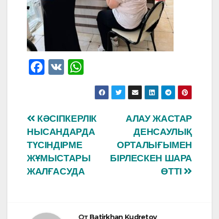
F
V
W
a
K
h
c
at
e
s
Навигация
КӘСІПКЕРЛІК
АЛАУ ЖАСТАР
b
A
НЫСАНДАРДА
ДЕНСАУЛЫҚ
по
o
p
ТҮСІНДІРМЕ
ОРТАЛЫҒЫМЕН
o
p
записям
ЖҰМЫСТАРЫ
БІРЛЕСКЕН ШАРА
ЖАЛҒАСУДА
ӨТТІ
k
От
Batirkhan Kudretov