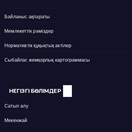
Байланыс ақпараты
Мемлекеттік рәміздер
Нормативтік құқықтық актілер
Сыбайлас жемқорлық картограммасы
НЕГІЗГІ БӨЛІМДЕР
Сатып алу
Мекенжай