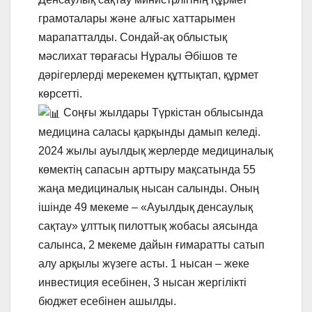
грамоталары және алғыс хаттарымен
марапатталды. Сондай-ақ облыстық
мәслихат төрағасы Нұралы Әбішов те
дәрігерлерді мерекемен құттықтап, құрмет
көрсетті.
Соңғы жылдары Түркістан облысында
медицина саласы қарқынды дамып келеді.
2024 жылы ауылдық жерлерде медициналық
көмектің сапасын арттыру мақсатында 55
жаңа медициналық нысан салынды. Оның
ішінде 49 мекеме – «Ауылдық денсаулық
сақтау» ұлттық пилоттық жобасы аясында
салынса, 2 мекеме дайын ғимаратты сатып
алу арқылы жүзеге асты. 1 нысан – жеке
инвестиция есебінен, 3 нысан жергілікті
бюджет есебінен ашылды.