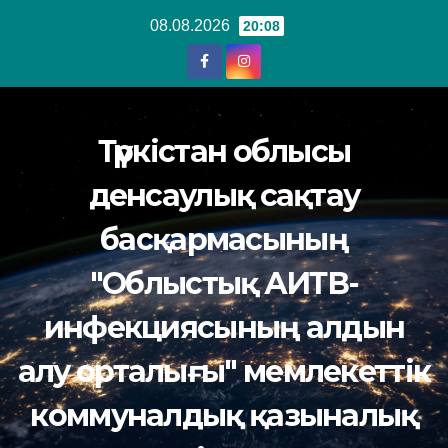
Перейти
08.08.2026
20:08
к
содержанию
Түркістан облысы
денсаулық сақтау
басқармасының
"Облыстық АИТВ-
инфекциясының алдын
алу орталығы" мемлекеттік
коммуналдық қазыналық