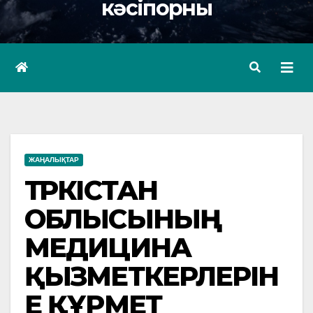
кәсіпорны
ЖАҢАЛЫҚТАР
ТҮРКІСТАН
ОБЛЫСЫНЫҢ
МЕДИЦИНА
ҚЫЗМЕТКЕРЛЕРІН
Е ҚҰРМЕТ