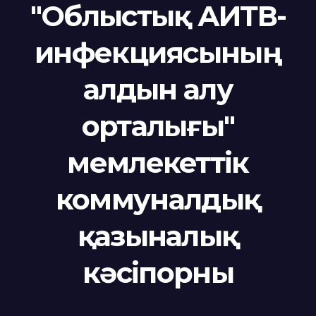
"Облыстық АИТВ-
инфекциясының
алдын алу
орталығы"
мемлекеттік
коммуналдық
қазыналық
кәсіпорны