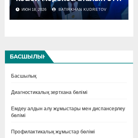
ИЮН 18, 2026
BATIRKHAN KUDRETOV
БАСШЫЛЫҚ
Басшылық
Диагностикалық зертхана бөлімі
Емдеу алдын алу жұмыстары мен диспансерлеу
бөлімі
Профилактикалық жұмыстар бөлімі