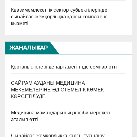
Квазимемлекеттік сектор субьектілерінде
сыбайлас жемқорлыққа қарсы комплаенс
қызметі
ЖАҢАЛЫҚТАР
Қорғаныс істері департаментінде семнар өтті
САЙРАМ АУДАНЫ МЕДИЦИНА
МЕКЕМЕЛЕРІНЕ ӘДІСТЕМЕЛІК КӨМЕК
КӨРСЕТІЛУДЕ
Медицина мамандарының кәсіби мерекесі
аталып өтті
Сыбайлас жемқорлыққа қарсы түсіндіру