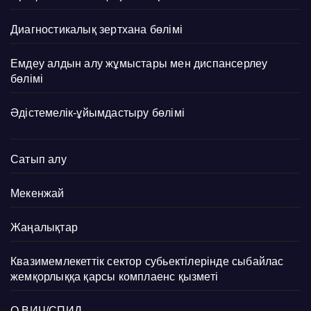
Диагностикалық зертхана бөлімі
Емдеу алдын алу жұмыстары мен диспансерлеу
бөлімі
Әдістемелік-ұйымдастыру бөлімі
Сатып алу
Мекенжай
Жаңалықтар
Квазимемлекеттік сектор субьектілерінде сыбайлас
жемқорлыққа қарсы комплаенс қызметі
О ВИЧ/СПИД