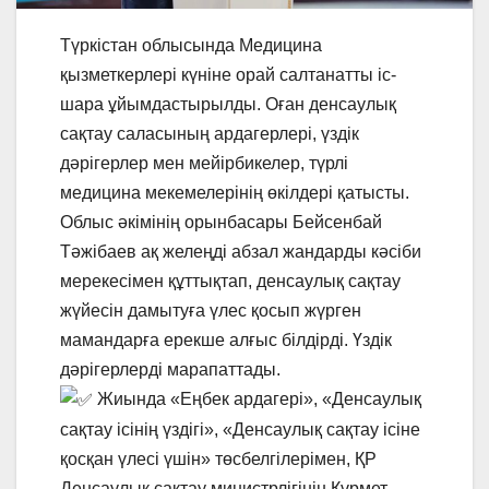
Түркістан облысында Медицина
қызметкерлері күніне орай салтанатты іс-
шара ұйымдастырылды. Оған денсаулық
сақтау саласының ардагерлері, үздік
дәрігерлер мен мейірбикелер, түрлі
медицина мекемелерінің өкілдері қатысты.
Облыс әкімінің орынбасары Бейсенбай
Тәжібаев ақ желеңді абзал жандарды кәсіби
мерекесімен құттықтап, денсаулық сақтау
жүйесін дамытуға үлес қосып жүрген
мамандарға ерекше алғыс білдірді. Үздік
дәрігерлерді марапаттады.
Жиында «Еңбек ардагері», «Денсаулық
сақтау ісінің үздігі», «Денсаулық сақтау ісіне
қосқан үлесі үшін» төсбелгілерімен, ҚР
Денсаулық сақтау министрлігінің Құрмет