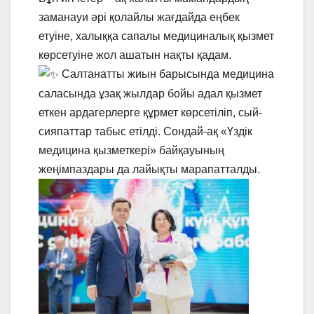
заманауи әрі қолайлы жағдайда еңбек
етуіне, халыққа сапалы медициналық қызмет
көрсетуіне жол ашатын нақты қадам.
Салтанатты жиын барысында медицина
саласында ұзақ жылдар бойы адал қызмет
еткен ардагерлерге құрмет көрсетіліп, сый-
сияпаттар табыс етілді. Сондай-ақ «Үздік
медицина қызметкері» байқауының
жеңімпаздары да лайықты марапатталды.