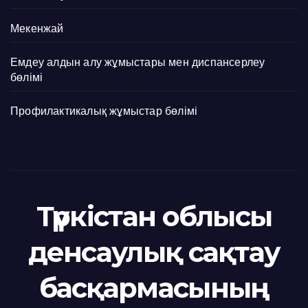
Мекенжай
Емдеу алдын алу жұмыстары мен диспансерлеу
бөлімі
Профилактикалық жұмыстар бөлімі
Түркістан облысы
денсаулық сақтау
басқармасының