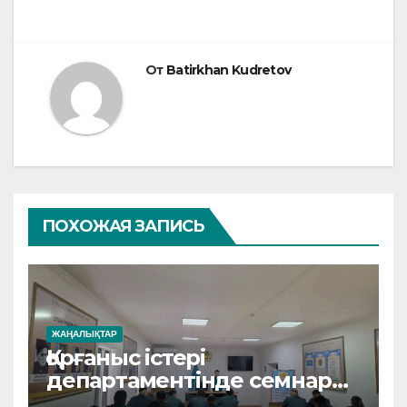
От
Batirkhan Kudretov
ПОХОЖАЯ ЗАПИСЬ
ЖАҢАЛЫҚТАР
Қорғаныс істері
департаментінде семнар
өтті