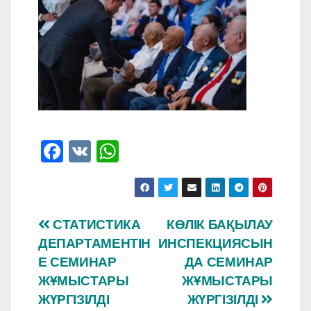
F
V
W
a
K
h
c
at
e
s
Навигация
СТАТИСТИКА
КӨЛІК БАҚЫЛАУ
b
A
ДЕПАРТАМЕНТІН
ИНСПЕКЦИЯСЫН
по
o
p
Е СЕМИНАР
ДА СЕМИНАР
o
p
записям
ЖҰМЫСТАРЫ
ЖҰМЫСТАРЫ
ЖҮРГІЗІЛДІ
ЖҮРГІЗІЛДІ
k