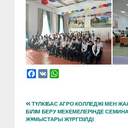
F
V
W
a
K
h
c
at
e
s
Навигация
ТҮЛКІБАС АГРО КОЛЛЕДЖІ МЕН Ж
b
A
БІЛІМ БЕРУ МЕКЕМЕЛЕРІНДЕ СЕМИН
по
o
p
ЖҰМЫСТАРЫ ЖҮРГІЗІЛДІ