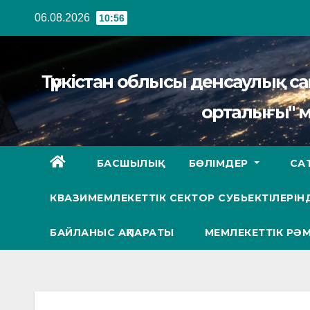
Перейти
06.08.2026
10:56
к
содержанию
Түркістан облысы денсаулық 
орталығы" 
БАСШЫЛЫҚ
БӨЛІМДЕР
СА
КВАЗИМЕМЛЕКЕТТІК СЕКТОР СУБЬЕКТІЛЕРІНД
БАЙЛАНЫС АҚПАРАТЫ
МЕМЛЕКЕТТІК РӘМ