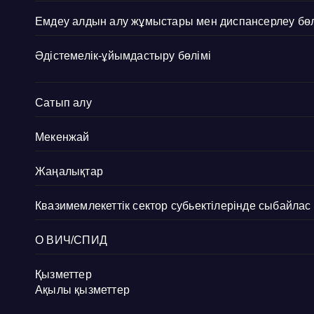
Емдеу алдын алу жұмыстары мен диспансерлеу бөл
Әдістемелік-ұйымдастыру бөлімі
Сатып алу
Мекенжай
Жаңалықтар
Квазимемлекеттік сектор субьектілерінде сыбайла
О ВИЧ/СПИД
Қызметтер
Ақылы қызметтер