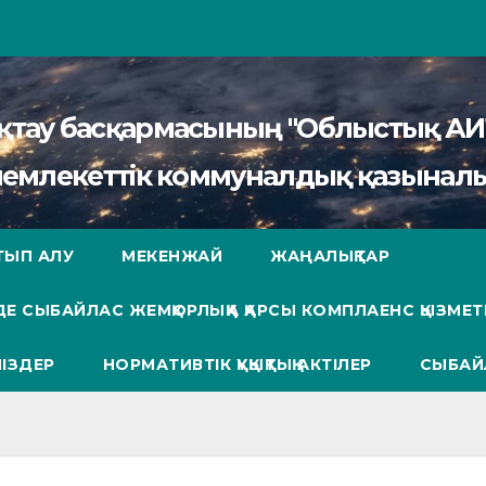
сақтау басқармасының "Облыстық 
мемлекеттік коммуналдық қазыналы
ТЫП АЛУ
МЕКЕНЖАЙ
ЖАҢАЛЫҚТАР
Е СЫБАЙЛАС ЖЕМҚОРЛЫҚҚА ҚАРСЫ КОМПЛАЕНС ҚЫЗМЕТ
ІЗДЕР
НОРМАТИВТІК ҚҰҚЫҚТЫҚ АКТІЛЕР
СЫБАЙ