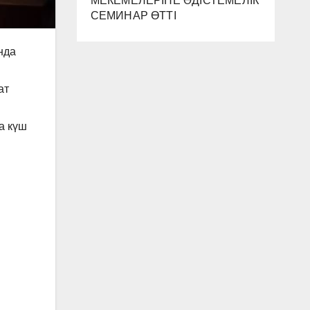
МЕКЕМЕЛЕРІНЕ ӘДІСТЕМЕЛІК
СЕМИНАР ӨТТІ
нда
ат
а күш