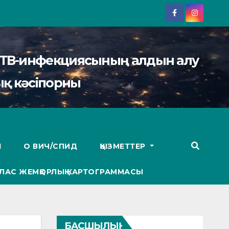
АИТВ-инфекциясының алдын алу
қ кәсіпорны
І
О ВИЧ/СПИД
ҚЫЗМЕТТЕР
ЛАС ЖЕМҚОРЛЫҚ КАРТОГРАММАСЫ
БАСШЫЛЫҚ