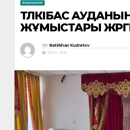
ЖАҢАЛЫҚТАР
ТҮЛКІБАС АУДАНЫН
ЖҰМЫСТАРЫ ЖҮРГІ
От
Batirkhan Kudretov
ОКТ 6, 2025