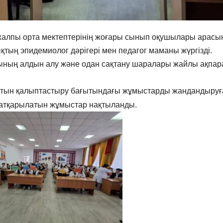
жалпы орта мектептерінің жоғары сынып оқушылары арасы
тың эпидемиолог дәрігері мен педагог маманы жүргізді.
ның алдын алу және одан сақтану шаралары жайлы ақпар
алтын қалыптастыру бағытындағы жұмыстарды жандандыруғ
а атқарылатын жұмыстар нақтыланды.