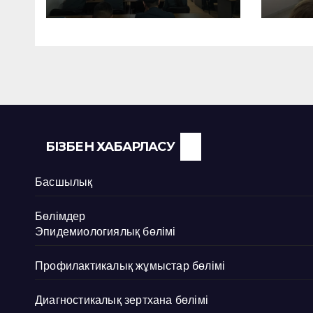
КӨМ
КӨР
БІЗБЕН ХАБАРЛАСУ
Басшылық
Бөлімдер
Эпидемиологиялық бөлімі
Профилактикалық жұмыстар бөлімі
Диагностикалық зертхана бөлімі