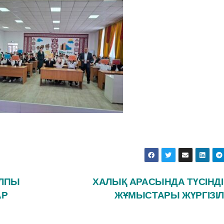
АЛПЫ
ХАЛЫҚ АРАСЫНДА ТҮСІНД
АР
ЖҰМЫСТАРЫ ЖҮРГІЗІЛ