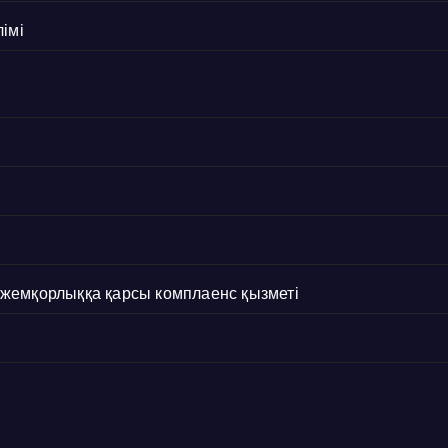
імі
с жемқорлыққа қарсы комплаенс қызметі