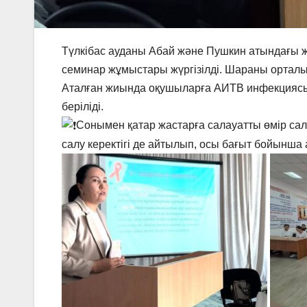
Түлкібас ауданы Абай және Пушкин атындағы 
семинар жұмыстары жүргізілді. Шараны орталық
Аталған жиында оқушыларға АИТВ инфекциясы
беріліді.
Сонымен қатар жастарға салауатты өмір с
салу керектігі де айтылып, осы бағыт бойынш