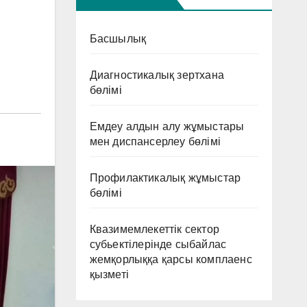
Басшылық
Диагностикалық зертхана
бөлімі
Емдеу алдын алу жұмыстары
мен диспансерлеу бөлімі
Профилактикалық жұмыстар
бөлімі
Квазимемлекеттік сектор
субьектілерінде сыбайлас
жемқорлыққа қарсы комплаенс
қызметі