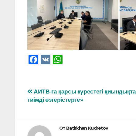
F
V
W
a
K
h
c
at
e
s
Навигация
АИТВ-ға қарсы күрестегі қиындықта
b
A
тиімді өзгерістерге»
по
o
p
o
p
записям
k
От
Batirkhan Kudretov