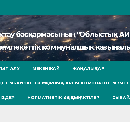
сақтау басқармасының "Облыстық 
мемлекеттік коммуналдық қазыналы
ТЫП АЛУ
МЕКЕНЖАЙ
ЖАҢАЛЫҚТАР
Е СЫБАЙЛАС ЖЕМҚОРЛЫҚҚА ҚАРСЫ КОМПЛАЕНС ҚЫЗМЕТ
ІЗДЕР
НОРМАТИВТІК ҚҰҚЫҚТЫҚ АКТІЛЕР
СЫБАЙ