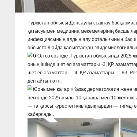
Түркістан облысы Денсаулық сақтау басқарм
қатысуымен медицина мекемелерінің басшылар
инфекциясының алдын алу орталығының басшы
облыста 9 айда қалыптасқан эпидемиологиялық
Ол өз сөзінде :Түркістан облысында 202
оның ішінде шет ел азаматтары -3, ҚР азаматт
шет ел азаматтар — 4, ҚР азаматтары — 83. Ре
ден айтып өтті.
Сонымен қатар «Қазақ дерматология және 
негізінде 2025 жылы 10 қараша мен 10 желтоқ
— ға қарсы күрестегі қиындықтардан — тиімді өз
хабарлады.