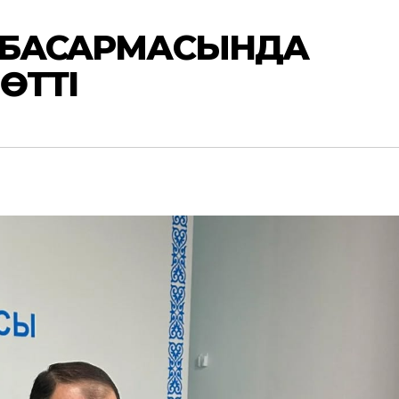
У БАСҚАРМАСЫНДА
ӨТТІ