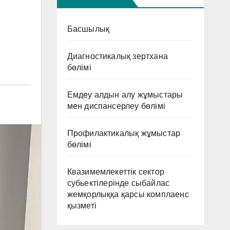
Басшылық
Диагностикалық зертхана
бөлімі
Емдеу алдын алу жұмыстары
мен диспансерлеу бөлімі
Профилактикалық жұмыстар
бөлімі
Квазимемлекеттік сектор
субьектілерінде сыбайлас
жемқорлыққа қарсы комплаенс
қызметі