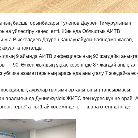
асының басшы орынбасары Тулепов Даурен Тимурұлының
ына үйлестіру кеңесі өтті. Жиында Облыстық АИТВ
 м.а Рыскелдиев Даурен Қашаубайұлы баяндама жасап,
 ахуалға тоқталды.
5 жылдың 9 айында АИТВ инфекциясының 93 жағдайы анықта
ары — 90. Өткен жылдың ұқсас кезеңінде 87 жағдай анықталғ
спублика азаматтарының арасында анықталу 7 жағдайға өск
инфекциялық аурулар ғылыми орталығының тапсырмасы
сан аралығында Дүниежүзілік ЖИТС пен күрес күніне орай 
герістерге” атты 1 ай көлемінде іс — шара өтетіндігін де