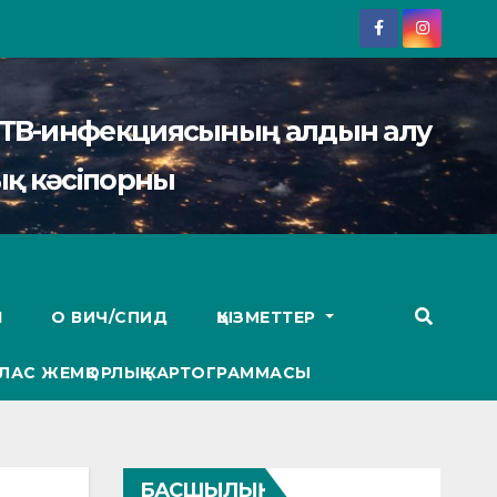
АИТВ-инфекциясының алдын алу
қ кәсіпорны
І
О ВИЧ/СПИД
ҚЫЗМЕТТЕР
ЛАС ЖЕМҚОРЛЫҚ КАРТОГРАММАСЫ
БАСШЫЛЫҚ