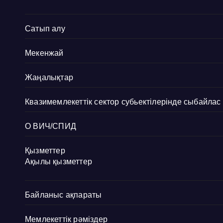
Сатып алу
Мекенжай
Жаңалықтар
Квазимемлекеттік сектор субьектілерінде сыбайла
О ВИЧ/СПИД
Қызметтер
Ақылы қызметтер
Байланыс ақпараты
Мемлекеттік рәміздер