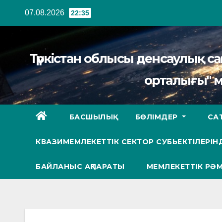
Перейти
07.08.2026
22:35
к
содержанию
Түркістан облысы денсаулық 
орталығы" 
БАСШЫЛЫҚ
БӨЛІМДЕР
СА
КВАЗИМЕМЛЕКЕТТІК СЕКТОР СУБЬЕКТІЛЕРІНД
БАЙЛАНЫС АҚПАРАТЫ
МЕМЛЕКЕТТІК РӘМ