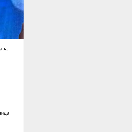
шара
ында