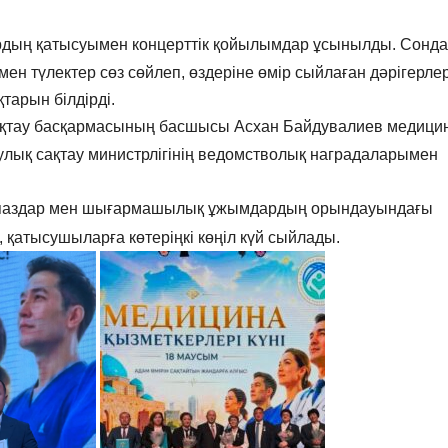
рдың қатысуымен концерттік қойылымдар ұсынылды. Сонда
ен түлектер сөз сөйлеп, өздеріне өмір сыйлаған дәрігерле
арын білдірді.
сақтау басқармасының басшысы Асхан Байдувалиев медици
улық сақтау министрлігінің ведомстволық наградаларымен
рпаздар мен шығармашылық ұжымдардың орындауындағы
қатысушыларға көтеріңкі көңіл күй сыйлады.