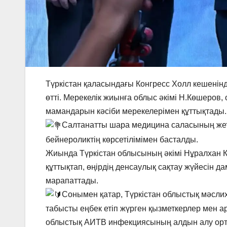
Түркістан қаласындағы Конгресс Холл кешенінд
өтті. Мерекелік жиынға облыс әкімі Н.Көшеров
мамандарын кәсіби мерекелерімен құттықтады.
Салтанатты шара медицина саласының жетіс
бейнероликтің көрсетілімімен басталды.
Жиында Түркістан облысының әкімі Нұралхан К
құттықтап, өңірдің денсаулық сақтау жүйесін д
марапаттады.
Сонымен қатар, Түркістан облыстық мәсл
табысты еңбек етіп жүрген қызметкерлер мен 
облыстық АИТВ инфекциясының алдын алу ор