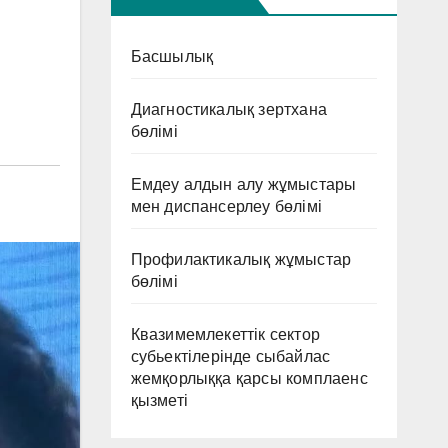
Басшылық
Диагностикалық зертхана
бөлімі
Емдеу алдын алу жұмыстары
мен диспансерлеу бөлімі
Профилактикалық жұмыстар
бөлімі
Квазимемлекеттік сектор
субьектілерінде сыбайлас
жемқорлыққа қарсы комплаенс
қызметі