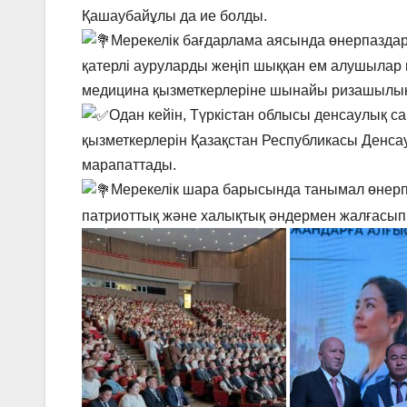
Қашаубайұлы да ие болды.
Мерекелік бағдарлама аясында өнерпазда
қатерлі ауруларды жеңіп шыққан ем алушылар м
медицина қызметкерлеріне шынайы ризашылықт
Одан кейін, Түркістан облысы денсаулық 
қызметкерлерін Қазақстан Республикасы Денса
марапаттады.
Мерекелік шара барысында танымал өне
патриоттық және халықтық әндермен жалғасып, 