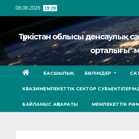
Перейти
08.08.2026
19:29
к
содержанию
Түркістан облысы денсаулық 
орталығы" 
БАСШЫЛЫҚ
БӨЛІМДЕР
СА
КВАЗИМЕМЛЕКЕТТІК СЕКТОР СУБЬЕКТІЛЕРІНД
БАЙЛАНЫС АҚПАРАТЫ
МЕМЛЕКЕТТІК РӘМ