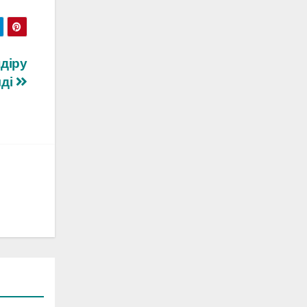
діру
лді