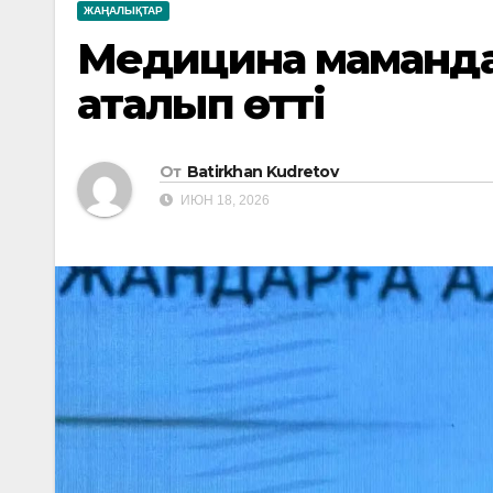
ЖАҢАЛЫҚТАР
Медицина мамандар
аталып өтті
От
Batirkhan Kudretov
ИЮН 18, 2026