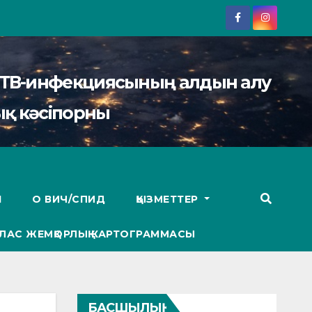
АИТВ-инфекциясының алдын алу
қ кәсіпорны
І
О ВИЧ/СПИД
ҚЫЗМЕТТЕР
ЛАС ЖЕМҚОРЛЫҚ КАРТОГРАММАСЫ
БАСШЫЛЫҚ