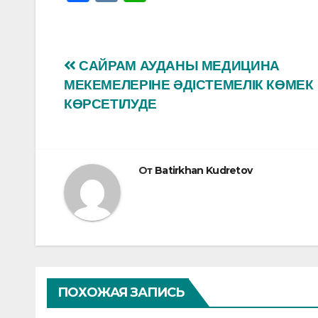
a
K
h
c
at
e
s
Навигация
САЙРАМ АУДАНЫ МЕДИЦИНА
b
A
МЕКЕМЕЛЕРІНЕ ӘДІСТЕМЕЛІК КӨМЕК
по
o
p
КӨРСЕТІЛУДЕ
o
p
записям
k
От
Batirkhan Kudretov
ПОХОЖАЯ ЗАПИСЬ