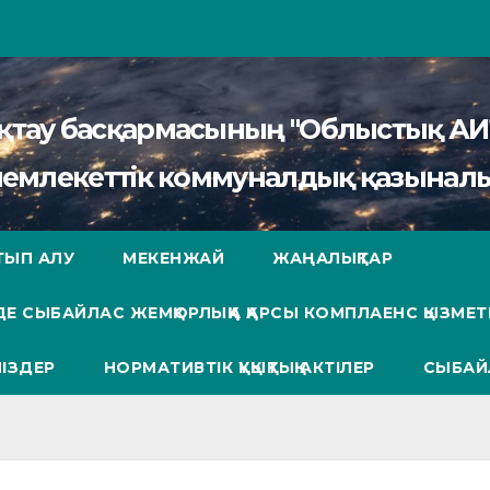
сақтау басқармасының "Облыстық 
мемлекеттік коммуналдық қазыналы
ТЫП АЛУ
МЕКЕНЖАЙ
ЖАҢАЛЫҚТАР
Е СЫБАЙЛАС ЖЕМҚОРЛЫҚҚА ҚАРСЫ КОМПЛАЕНС ҚЫЗМЕТ
ІЗДЕР
НОРМАТИВТІК ҚҰҚЫҚТЫҚ АКТІЛЕР
СЫБАЙ