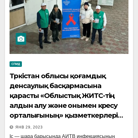
СПИД
Түркістан облысы қоғамдық
денсаулық басқармасына
қарасты «Облыстық ЖИТС-тің
алдын алу және онымен күресу
орталығының» қызметкерлері
Түркістан қаласында орналасқан
ЯНВ 29, 2023
«Сырдария» сауда орталығының
Іс — шара барысында АИТВ инфекциясының