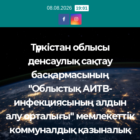
Перейти
08.08.2026
19:01
к
содержанию
Түркістан облысы
денсаулық сақтау
басқармасының
"Облыстық АИТВ-
инфекциясының алдын
алу орталығы" мемлекеттік
коммуналдық қазыналық