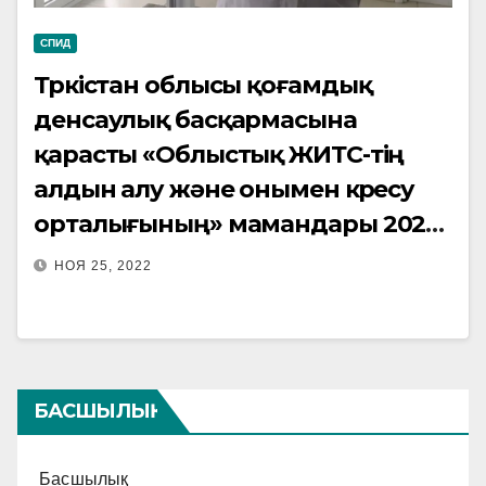
СПИД
Түркістан облысы қоғамдық
денсаулық басқармасына
қарасты «Облыстық ЖИТС-тің
алдын алу және онымен күресу
орталығының» мамандары 2022
жылғы 21 қарашамен 1 желтоқсан
НОЯ 25, 2022
аралығында Дүниежүзілік ЖИТС-ке
қарсы күніне орай Кентау
қаласында орналасқан «Кентау
қалалық орталық емханасында»
БАСШЫЛЫҚ
қызметкерлер мен Кентау
қаласының тұрғындары
Басшылық