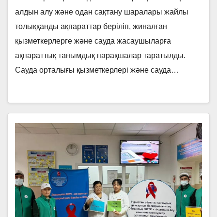
қызметкерлері және сауда
алдын алу және одан сақтану шаралары жайлы
жасаушылар арасында «АИТВ-
толыққанды ақпараттар беріліп, жиналған
инфекциясының алдын алу және
қызметкерлерге және сауда жасаушыларға
одан сақтану жолдары»
ақпараттық танымдық парақшалар таратылды.
Сауда орталығы қызметкерлері және сауда…
тақырыбында түсіндірме
жұмыстарын жүргізді.