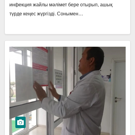
өткізді.
инфекция жайлы мәлімет бере отырып, ашық
түрде кеңес жүргізді. Сонымен…