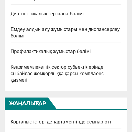
арасында «Теңдік уақыты!» және
«АИТВ- инфекциясының алдын
Диагностикалық зертхана бөлімі
алу» тақырыбында » Ашық есік»-
Емдеу алдын алу жұмыстары мен диспансерлеу
күні өткізді.
бөлімі
Профилактикалық жұмыстар бөлімі
Квазимемлекеттік сектор субьектілерінде
сыбайлас жемқорлыққа қарсы комплаенс
қызметі
ЖАҢАЛЫҚТАР
Қорғаныс істері департаментінде семнар өтті