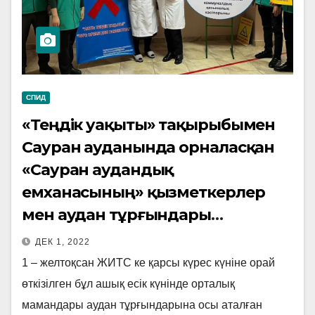
СПИД
«Теңдік уақыты» тақырыбымен
Сауран ауданында орналасқан
«Сауран аудандық
емханасының» қызметкерлер
мен аудан тұрғындары
арасында Түркістан облыстық
ДЕК 1, 2022
ЖИТС тің алдын алу және
1 – желтоқсан ЖИТС ке қарсы күрес күніне орай
онымен күресу орталығының
өткізілген бұл ашық есік күнінде орталық
қызметкерлері ашық есік күнін
мамандары аудан тұрғындарына осы аталған