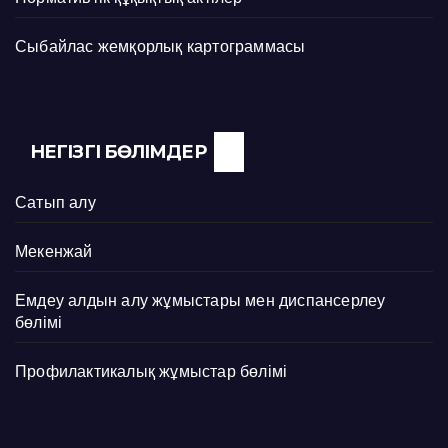
Сыбайлас жемқорлық картограммасы
НЕГІЗГІ БӨЛІМДЕР
Сатып алу
Мекенжай
Емдеу алдын алу жұмыстары мен диспансерлеу
бөлімі
Профилактикалық жұмыстар бөлімі