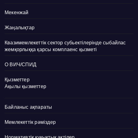
Мекенжай
Жаңалықтар
Квазимемлекеттік сектор субьектілерінде сыбайлас
жемқорлыққа қарсы комплаенс қызметі
О ВИЧ/СПИД
Қызметтер
Ақылы қызметтер
Байланыс ақпараты
Мемлекеттік рәміздер
Нормативтік құқықтық актілер