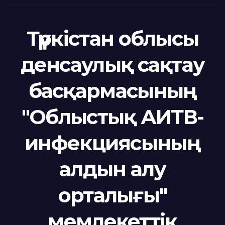
Түркістан облысы
денсаулық сақтау
басқармасының
"Облыстық АИТВ-
инфекциясының
алдын алу
орталығы"
мемлекеттік