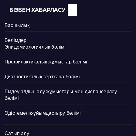
БІЗБЕН ХАБАРЛАСУ
Басшылық
Бөлімдер
Эпидемиологиялық бөлімі
Профилактикалық жұмыстар бөлімі
Диагностикалық зертхана бөлімі
Емдеу алдын алу жұмыстары мен диспансерлеу
бөлімі
Әдістемелік-ұйымдастыру бөлімі
Сатып алу