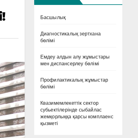
!
Басшылық
Диагностикалық зертхана
бөлімі
Емдеу алдын алу жұмыстары
мен диспансерлеу бөлімі
Профилактикалық жұмыстар
бөлімі
Квазимемлекеттік сектор
субьектілерінде сыбайлас
жемқорлыққа қарсы комплаенс
қызметі