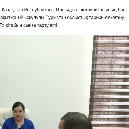
Қазақстан Республикасы Президенттік клиникасының бас
Бақытжан Рысқұлұлы Түркістан облыстық тарихи-өлкетану
ітабын сыйға тарту етті.