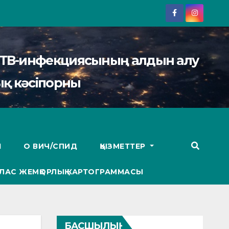
АИТВ-инфекциясының алдын алу
қ кәсіпорны
І
О ВИЧ/СПИД
ҚЫЗМЕТТЕР
ЛАС ЖЕМҚОРЛЫҚ КАРТОГРАММАСЫ
БАСШЫЛЫҚ