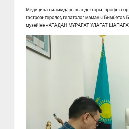
Медицина ғылымдарының докторы, профессор, 
гастроэнтеролог, гепатолог маманы Бимбетов 
музейіне «АТАДАН МҰРАҒАТ ҰЛАҒАТ ШАПАҒАТ» к