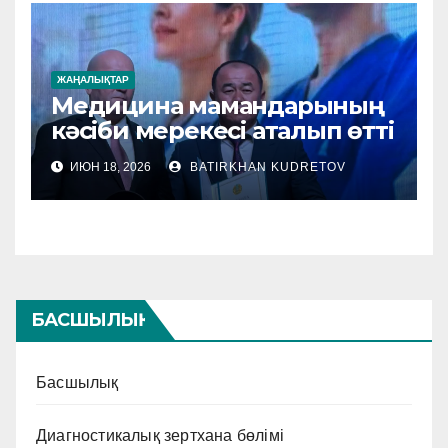
ЖАҢАЛЫҚТАР
Медицина мамандарының
кәсіби мерекесі аталып өтті
ИЮН 18, 2026
BATIRKHAN KUDRETOV
БАСШЫЛЫҚ
Басшылық
Диагностикалық зертхана бөлімі