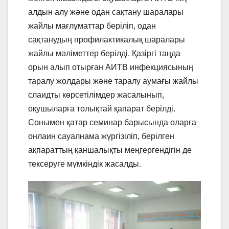
алдын алу және одан сақтану шаралары
жайлы мағлұматтар беріліп, одан
сақтанудың профилактикалық шаралары
жайлы мәліметтер берілді. Қазіргі таңда
орын алып отырған АИТВ инфекциясының
таралу жолдары және таралу аумағы жайлы
слаидты көрсетілімдер жасалынып,
оқушыларға толықтай қапарат берілді.
Сонымен қатар семинар барысында оларға
онлаин сауалнама жүргізіліп, берілген
ақпараттың қаншалықты меңгергендігін де
тексеруге мүмкіндік жасалды.