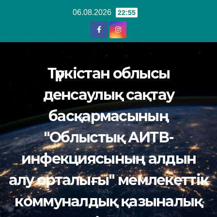
Перейти
06.08.2026
22:55
к
содержанию
Түркістан облысы
денсаулық сақтау
басқармасының
"Облыстық АИТВ-
инфекциясының алдын
алу орталығы" мемлекеттік
коммуналдық қазыналық