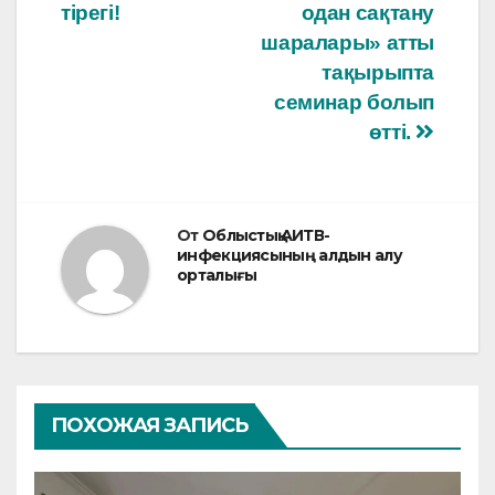
o
p
записям
тірегі!
одан сақтану
шаралары» атты
k
тақырыпта
семинар болып
өтті.
От
Облыстық АИТВ-
инфекциясының алдын алу
орталығы
ПОХОЖАЯ ЗАПИСЬ