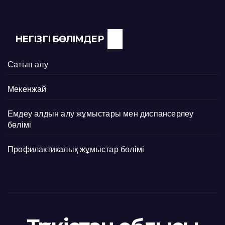
НЕГІЗГІ БӨЛІМДЕР
Сатып алу
Мекенжай
Емдеу алдын алу жұмыстары мен диспансерлеу
бөлімі
Профилактикалық жұмыстар бөлімі