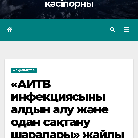
кәсіпорны
ЖАҢАЛЫҚТАР
«АИТВ
инфекциясының
алдын алу және
одан сақтану
шаралары» жайлы