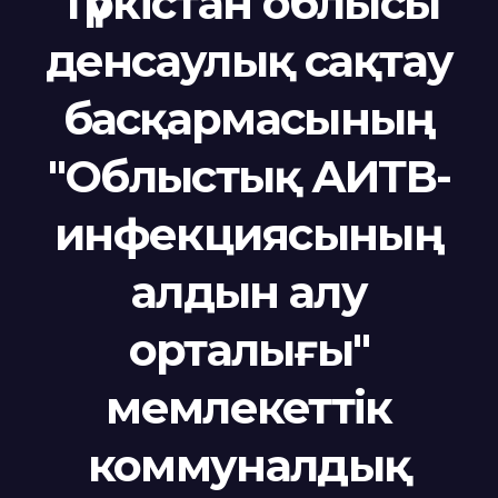
Түркістан облысы
денсаулық сақтау
басқармасының
"Облыстық АИТВ-
инфекциясының
алдын алу
орталығы"
мемлекеттік
коммуналдық