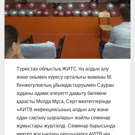
Түркістан облыстық ЖИТС тің алдын алу
және онымен күресу орталығы маманы М.
Кенжегуловтың ұйымдастыруымен Сауран
ауданы адами әлеуетті дамыту бөліміне
қарасты Молда Мұса, Серт мектептерінде
«АИТВ инфекциясының алдын алу және
одан сақтану шаралары» жайлы семинар
жұмыстары жүргізілді. Семинар барысында
мектеп жасындағы оқушыларға АИТВ нің