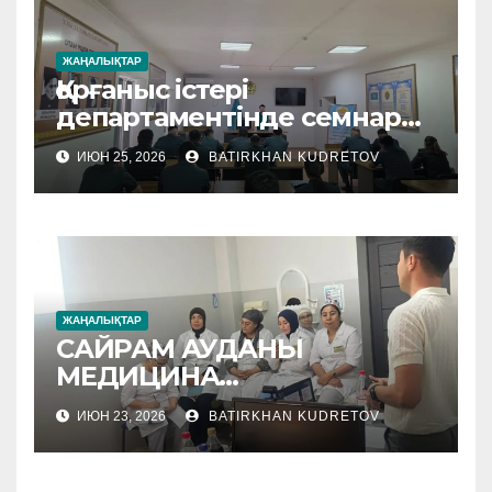
ЖАҢАЛЫҚТАР
Қорғаныс істері
департаментінде семнар
өтті
ИЮН 25, 2026
BATIRKHAN KUDRETOV
ЖАҢАЛЫҚТАР
САЙРАМ АУДАНЫ
МЕДИЦИНА
МЕКЕМЕЛЕРІНЕ
ИЮН 23, 2026
BATIRKHAN KUDRETOV
ӘДІСТЕМЕЛІК КӨМЕК
КӨРСЕТІЛУДЕ