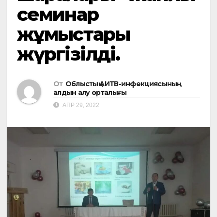
семинар
жұмыстары
жүргізілді.
От
Облыстық АИТВ-инфекциясының
алдын алу орталығы
АПР 29, 2022