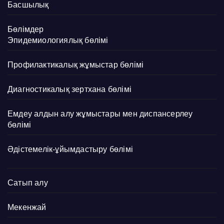
Басшылық
Бөлімдер
Эпидемиологиялық бөлімі
Профилактикалық жұмыстар бөлімі
Диагностикалық зертхана бөлімі
Емдеу алдын алу жұмыстары мен диспансерлеу
бөлімі
Әдістемелік-ұйымдастыру бөлімі
Сатып алу
Мекенжай