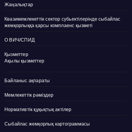
Жаңалықтар
Квазимемлекеттік сектор субьектілерінде сыбайлас
жемқорлыққа қарсы комплаенс қызметі
О ВИЧ/СПИД
Қызметтер
Ақылы қызметтер
Байланыс ақпараты
Мемлекеттік рәміздер
Нормативтік құқықтық актілер
Сыбайлас жемқорлық картограммасы