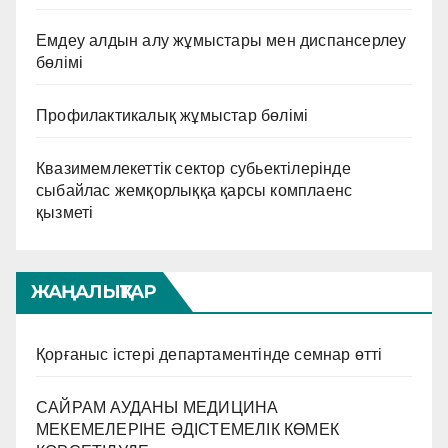
Емдеу алдын алу жұмыстары мен диспансерлеу
бөлімі
Профилактикалық жұмыстар бөлімі
Квазимемлекеттік сектор субьектілерінде
сыбайлас жемқорлыққа қарсы комплаенс
қызметі
ЖАҢАЛЫҚТАР
Қорғаныс істері департаментінде семнар өтті
САЙРАМ АУДАНЫ МЕДИЦИНА
МЕКЕМЕЛЕРІНЕ ӘДІСТЕМЕЛІК КӨМЕК