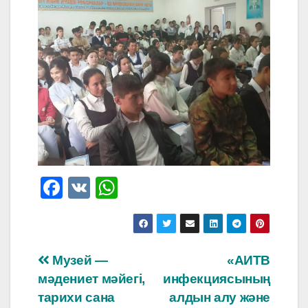
F
V
W
a
K
h
c
at
e
s
Навигация
Музей —
«АИТВ
b
A
мәдениет мәйегі,
инфекциясының
по
o
p
тарихи сана
алдын алу және