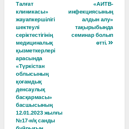
Талғат
«АИТВ-
клиникасы»
инфекциясының
жауапкершілігі
алдын алу»
шектеулі
тақырыбында
серіктестігінің
семинар болып
медициналық
өтті.
қызметкерлері
арасында
«Түркістан
облысының
қоғамдық
денсаулық
басқармасы»
басшысының
12.01.2023 жылғы
№17-н/қ санды
бұйрығын