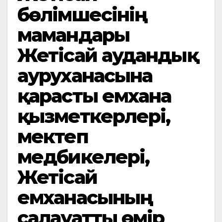
бөлімшесінің
мамандары
Жетісай аудандық
ауруханасына
қарасты емхана
қызметкерлері,
мектеп
медбикелері,
Жетісай
емханасының
салауатты өмір