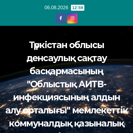
Перейти
06.08.2026
12:59
к
содержанию
Түркістан облысы
денсаулық сақтау
басқармасының
"Облыстық АИТВ-
инфекциясының алдын
алу орталығы" мемлекеттік
коммуналдық қазыналық