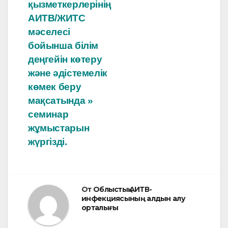
қызметкерлерінің
АИТВ/ЖИТС
мәселесі
бойынша білім
деңгейін көтеру
және әдістемелік
көмек беру
мақсатында »
семинар
жұмыстарын
жүргізді.
От
Облыстық АИТВ-
инфекциясының алдын алу
орталығы