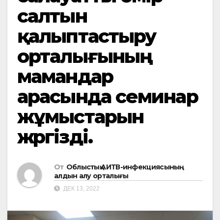
салтын
қалыптастыру
орталығының
мамандар
арасында семинар
жұмыстарын
жүргізді.
От
Облыстық АИТВ-инфекциясының
алдын алу орталығы
ДЕК 13, 2022