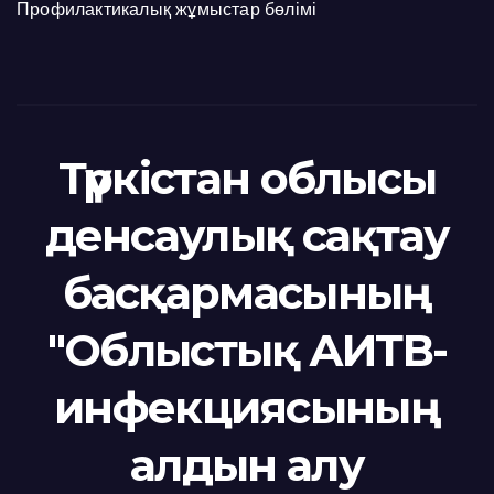
Профилактикалық жұмыстар бөлімі
Түркістан облысы
денсаулық сақтау
басқармасының
"Облыстық АИТВ-
инфекциясының
алдын алу