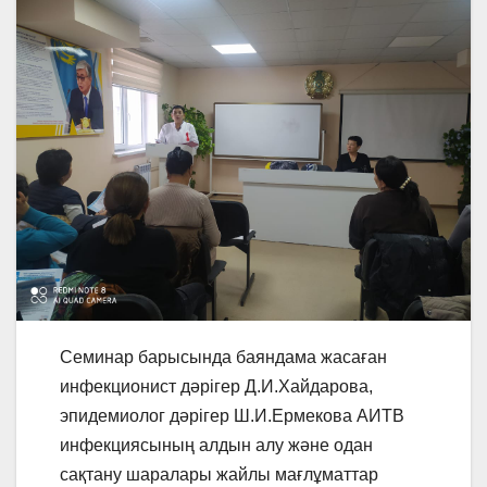
Семинар барысында баяндама жасаған
инфекционист дәрігер Д.И.Хайдарова,
эпидемиолог дәрігер Ш.И.Ермекова АИТВ
инфекциясының алдын алу және одан
сақтану шаралары жайлы мағлұматтар