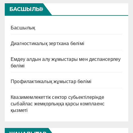
пайда болған иммунитет
тапшылығы синдромының
БАСШЫЛЫҚ
алдын-алу және емдеу
жөніндегі медицина
Басшылық
қызметкерлерінің АИТВ/
ЖИТС мәселесі бойынша
білім деңгейін көтеру және
Диагностикалық зертхана бөлімі
әдістемелік көмек беру
мақсатында » семинар
Емдеу алдын алу жұмыстары мен диспансерлеу
жұмыстарын жүргізді.
бөлімі
Профилактикалық жұмыстар бөлімі
Квазимемлекеттік сектор субьектілерінде
сыбайлас жемқорлыққа қарсы комплаенс
қызметі