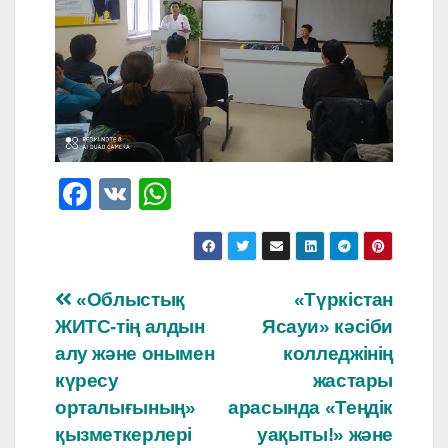
F
V
W
a
K
h
c
at
e
s
Навигация
«Облыстық
«Түркістан
b
A
ЖИТС-тің алдын
Ясауи» кәсіби
по
o
p
алу және онымен
колледжінің
o
p
записям
күресу
жастары
орталығының»
арасында «Теңдік
k
қызметкерлері
уақыты!» және