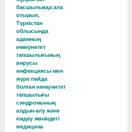
басшылыққа ала
отырып,
Түркістан
облысында
адамның
иммунитет
тапшылығының
вирусы
инфекциясы мен
жүре пайда
болған иммунитет
тапшылығы
синдромының
алдын-алу және
емдеу жөніндегі
медицина