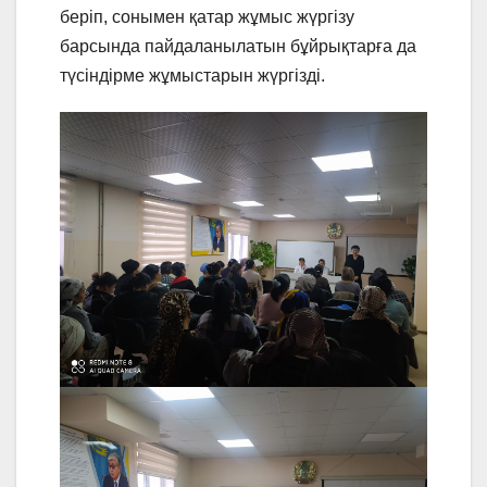
беріп, сонымен қатар жұмыс жүргізу
барсында пайдаланылатын бұйрықтарға да
түсіндірме жұмыстарын жүргізді.