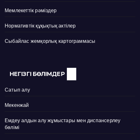
Мемлекеттік рәміздер
Нормативтік құқықтық актілер
Сыбайлас жемқорлық картограммасы
НЕГІЗГІ БӨЛІМДЕР
Сатып алу
Мекенжай
Емдеу алдын алу жұмыстары мен диспансерлеу
бөлімі