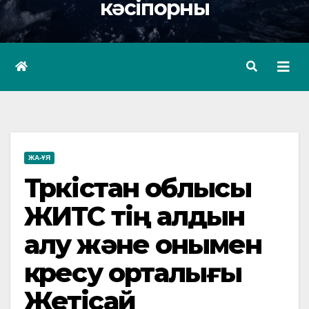
кәсіпорны
ЖА-ҰЯ
Түркістан облысы
ЖИТС тің алдын
алу және онымен
күресу орталығы
Жетісай