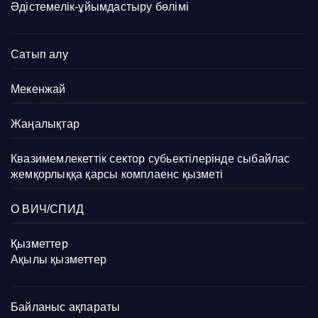
Әдістемелік-ұйымдастыру бөлімі
Сатып алу
Мекенжай
Жаңалықтар
Квазимемлекеттік сектор субьектілерінде сыбайлас
жемқорлыққа қарсы комплаенс қызметі
О ВИЧ/СПИД
Қызметтер
Ақылы қызметтер
Байланыс ақпараты