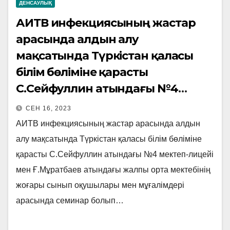
ДЕНСАУЛЫҚ
АИТВ инфекциясының жастар
арасында алдын алу
мақсатында Түркістан қаласы
білім бөліміне қарасты
С.Сейфуллин атындағы №4
мектеп-лицейі мен Ғ.Мұратбаев
СЕН 16, 2023
атындағы жалпы орта мектебінің
АИТВ инфекциясының жастар арасында алдын
жоғары сынып оқушылары мен
алу мақсатында Түркістан қаласы білім бөліміне
мұғалімдері арасында семинар
қарасты С.Сейфуллин атындағы №4 мектеп-лицейі
болып өтті.
мен Ғ.Мұратбаев атындағы жалпы орта мектебінің
жоғары сынып оқушылары мен мұғалімдері
арасында семинар болып…