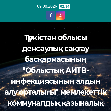
Перейти
09.08.2026
02:34
к
содержанию
Түркістан облысы
денсаулық сақтау
басқармасының
"Облыстық АИТВ-
инфекциясының алдын
алу орталығы" мемлекеттік
коммуналдық қазыналық