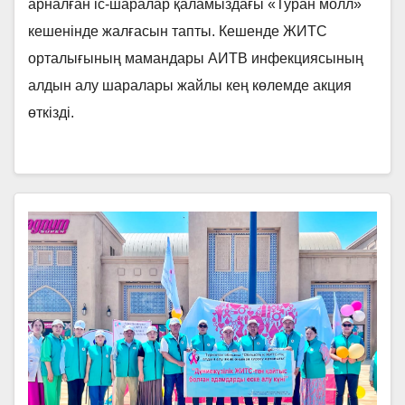
арналған іс-шаралар қаламыздағы «Туран молл»
кешенінде жалғасын тапты. Кешенде ЖИТС
орталығының мамандары АИТВ инфекциясының
алдын алу шаралары жайлы кең көлемде акция
өткізді.