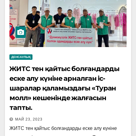
ДЕНСАУЛЫҚ
ЖИТС тен қайтыс болғандарды
еске алу күніне арналған іс-
шаралар қаламыздағы «Туран
молл» кешенінде жалғасын
тапты.
МАЙ 23, 2023
ЖИТС тен қайтыс болғандарды еске алу күніне