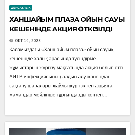
ДЕНСАУЛЫҚ
ХАНШАЙЫМ ПЛАЗА ОЙЫН САУЫҚ
КЕШЕНІНДЕ АКЦИЯ ӨТКІЗІЛДІ
ОКТ 16, 2023
Қаламыздағы «Ханшайым плаза» ойын сауық
кешенінде халық арасында түсіндірме
жұмыстарын жүргізу мақсатында акция болып өтті.
АИТВ инфекциясының алдын алу және одан
сақтану шаралары жайлы жүргізілген акцияға
мамандар мейлінше тұрғындарды көптеп…