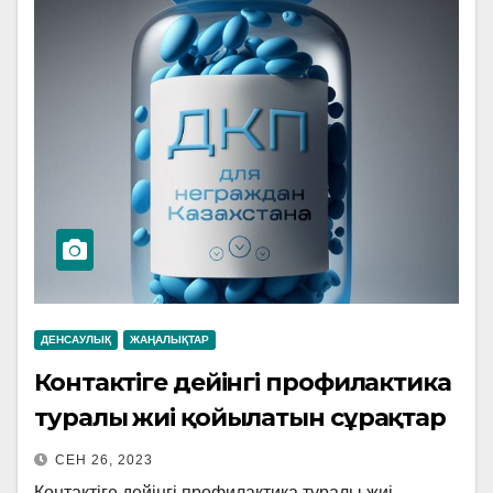
ДЕНСАУЛЫҚ
ЖАҢАЛЫҚТАР
Контактіге дейінгі профилактика
туралы жиі қойылатын сұрақтар
СЕН 26, 2023
Контактіге дейінгі профилактика туралы жиі