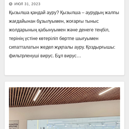
ИЮЛ 31, 2023
Қызылша қандай ауру? Қызылша – аурудың жалпы
жағдайынан бұзылуымен, жоғарғы тыныс
жолдарының қабынуымен және денеге теңбіл,
терінің үстіне көтеріліп бөртпе шығуымен
сипатталатын жедел жұқпалы ауру. Қоздырғышы:
фильтрленуші вирус. Бұл вирус…