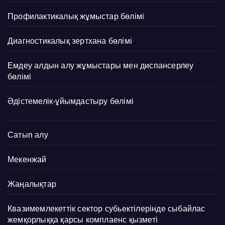
Профилактикалық жұмыстар бөлімі
Диагностикалық зертхана бөлімі
Емдеу алдын алу жұмыстары мен диспансерлеу
бөлімі
Әдістемелік-ұйымдастыру бөлімі
Сатып алу
Мекенжай
Жаңалықтар
Квазимемлекеттік сектор субьектілерінде сыбайлас
жемқорлыққа қарсы комплаенс қызметі