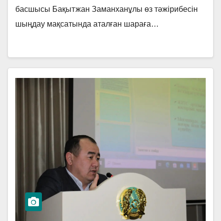
басшысы Бақытжан Заманханұлы өз тәжірибесін
шыңдау мақсатында аталған шараға…