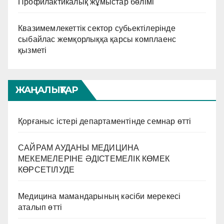
Профилактикалық жұмыстар бөлімі
Квазимемлекеттік сектор субьектілерінде
сыбайлас жемқорлыққа қарсы комплаенс
қызметі
ЖАҢАЛЫҚТАР
Қорғаныс істері департаментінде семнар өтті
САЙРАМ АУДАНЫ МЕДИЦИНА
МЕКЕМЕЛЕРІНЕ ӘДІСТЕМЕЛІК КӨМЕК
КӨРСЕТІЛУДЕ
Медицина мамандарының кәсіби мерекесі
аталып өтті