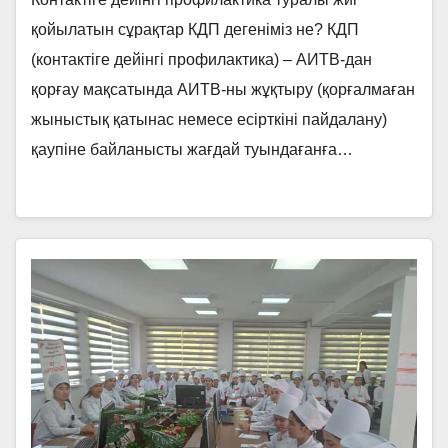
қойылатын сұрақтар КДП дегеніміз не? КДП
(контактіге дейінгі профилактика) – АИТВ-дан
қорғау мақсатында АИТВ-ны жұқтыру (қорғалмаған
жыныстық қатынас немесе есірткіні пайдалану)
қаупіне байланысты жағдай туындағанға…