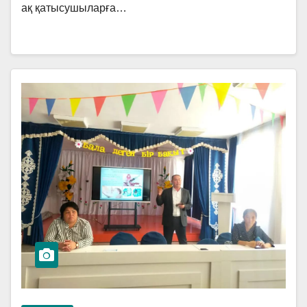
ақ қатысушыларға…