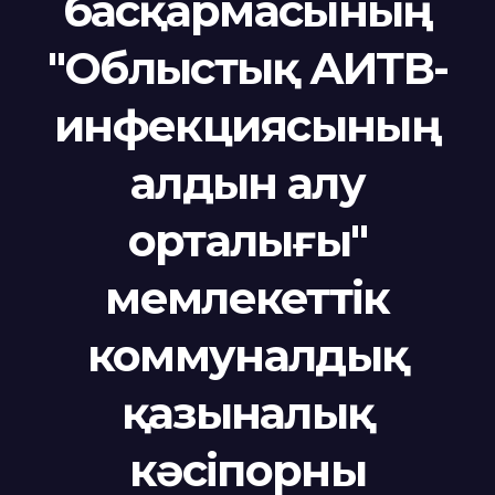
басқармасының
"Облыстық АИТВ-
инфекциясының
алдын алу
орталығы"
мемлекеттік
коммуналдық
қазыналық
кәсіпорны