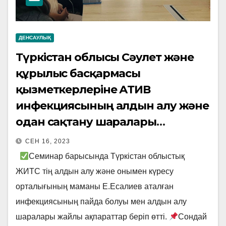
ДЕНСАУЛЫҚ
Түркістан облысы Сәулет және
құрылыс басқармасы
қызметкерлеріне АТИВ
инфекциясының алдын алу және
одан сақтану шаралары
тақырыбында семинар
СЕН 16, 2023
жұмыстары жүргізілді.
Семинар барысында Түркістан облыстық
ЖИТС тің алдын алу және онымен күресу
орталығының маманы Е.Есалиев аталған
инфекциясының пайда болуы мен алдын алу
шаралары жайлы ақпараттар беріп өтті.
Сондай