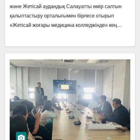
көлемде акция өткізілді.
және Жетісай аудандық Салауатты өмір салтын
қалыптастыру орталығымен бірлесе отырып
«Жетісай жоғары медицина колледжінде» кең…