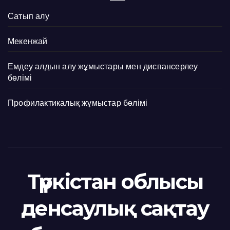
Сатып алу
Мекенжай
Емдеу алдын алу жұмыстары мен диспансерлеу
бөлімі
Профилактикалық жұмыстар бөлімі
Түркістан облысы
денсаулық сақтау