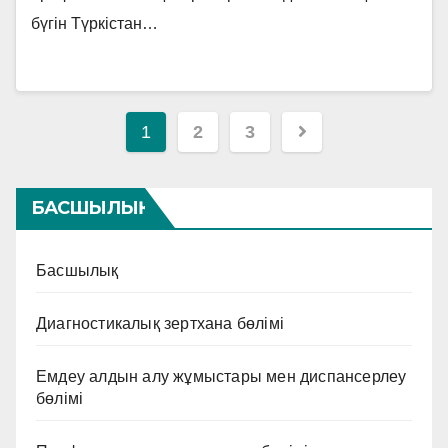
бүгін Түркістан…
Навигация
1
2
3
по
записям
БАСШЫЛЫҚ
Басшылық
Диагностикалық зертхана бөлімі
Емдеу алдын алу жұмыстары мен диспансерлеу
бөлімі