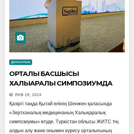
ДЕНСАУЛЫҚ
ОРТАЛЫҚ БАСШЫСЫ
ХАЛЫҚАРАЛЫҚ СИМПОЗИУМДА
ЯНВ 29, 2024
Қазіргі таңда Қытай елінің Шенжен қаласында
«Зертханалық медицинаның Халықаралық
симпозиумы» өтуде. Түркістан облысы ЖИТС тің
алдын алу және онымен күресу орталығының