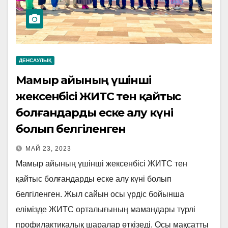
ДЕНСАУЛЫҚ
Мамыр айының үшінші
жексенбісі ЖИТС тен қайтыс
болғандарды еске алу күні
болып белгіленген
МАЙ 23, 2023
Мамыр айының үшінші жексенбісі ЖИТС тен
қайтыс болғандарды еске алу күні болып
белгіленген. Жыл сайын осы үрдіс бойынша
елімізде ЖИТС орталығының мамандары түрлі
профилактикалық шаралар өткізеді. Осы мақсатты