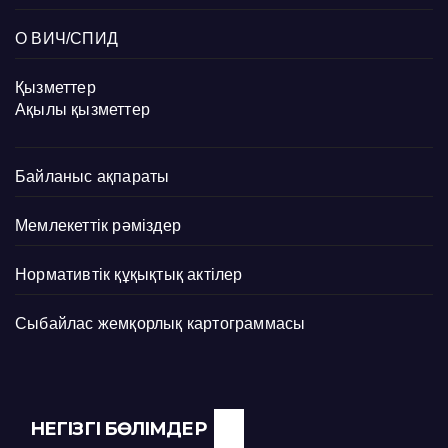
О ВИЧ/СПИД
Қызметтер
Ақылы қызметтер
Байланыс ақпараты
Мемлекеттік рәміздер
Нормативтік құқықтық актілер
Сыбайлас жемқорлық картограммасы
НЕГІЗГІ БӨЛІМДЕР