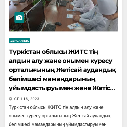
ДЕНСАУЛЫҚ
Түркістан облысы ЖИТС тің
алдын алу және онымен күресу
орталығының Жетісай аудандық
бөлімшесі мамандарының
ұйымдастыруымен және Жетісай
аудандық Салауатты өмір салтын
СЕН 16, 2023
қалыптастыру орталығымен
Түркістан облысы ЖИТС тің алдын алу және
бірлесе отырып «Жетісай жоғары
онымен күресу орталығының Жетісай аудандық
медицина колледжінде» кең
бөлімшесі мамандарының ұйымдастыруымен