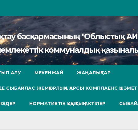
сақтау басқармасының "Облыстық 
мемлекеттік коммуналдық қазыналы
ТЫП АЛУ
МЕКЕНЖАЙ
ЖАҢАЛЫҚТАР
Е СЫБАЙЛАС ЖЕМҚОРЛЫҚҚА ҚАРСЫ КОМПЛАЕНС ҚЫЗМЕТ
ІЗДЕР
НОРМАТИВТІК ҚҰҚЫҚТЫҚ АКТІЛЕР
СЫБАЙ