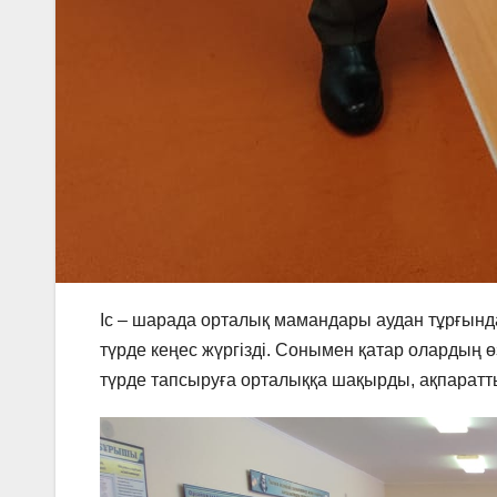
Іс – шарада орталық мамандары аудан тұрғын
түрде кеңес жүргізді. Сонымен қатар олардың ө
түрде тапсыруға орталыққа шақырды, ақпаратт