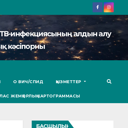
АИТВ-инфекциясының алдын алу
қ кәсіпорны
І
О ВИЧ/СПИД
ҚЫЗМЕТТЕР
ЛАС ЖЕМҚОРЛЫҚ КАРТОГРАММАСЫ
БАСШЫЛЫҚ