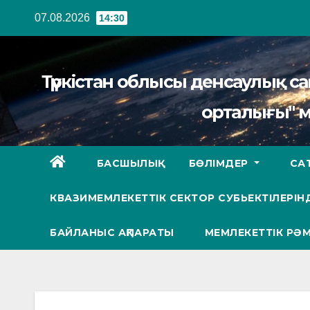
Перейти
07.08.2026
14:30
к
содержанию
Түркістан облысы денсаулық 
орталығы" 
БАСШЫЛЫҚ
БӨЛІМДЕР
СА
КВАЗИМЕМЛЕКЕТТІК СЕКТОР СУБЬЕКТІЛЕРІНД
БАЙЛАНЫС АҚПАРАТЫ
МЕМЛЕКЕТТІК РӘМ