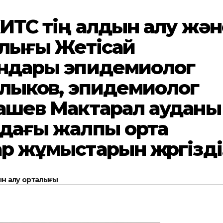
ЖИТС тің алдын алу жән
алығы Жетісай
андары эпидемиолог
ылыков, эпидемиолог
ашев Мактарал ауданы
ндағы жалпы орта
р жұмыстарын жүргізді
н алу орталығы