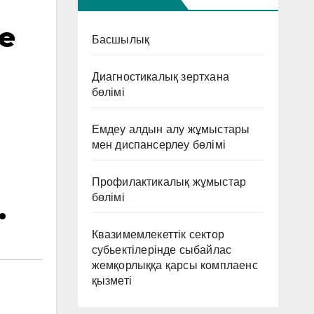
е
Басшылық
Диагностикалық зертхана
бөлімі
Емдеу алдын алу жұмыстары
мен диспансерлеу бөлімі
Профилактикалық жұмыстар
бөлімі
.
Квазимемлекеттік сектор
субьектілерінде сыбайлас
жемқорлыққа қарсы комплаенс
қызметі