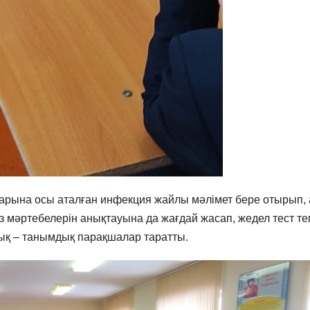
дарына осы аталған инфекция жайлы мәлімет бере отырып,
з мәртебелерін анықтауына да жағдай жасап, жедел тест те
ық – танымдық парақшалар таратты.