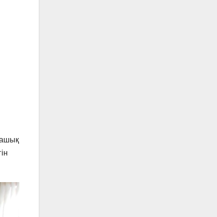
 ашық
гін