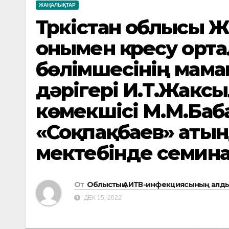
ЖАҢАЛЫҚТАР
Түркістан облысы 
онымен күресу орт
бөлімшесінің мам
дәрігері И.Т.Жакс
көмекшісі М.М.Баб
«Соқпақбаев» аты
мектебінде семина
От
Облыстық АИТВ-инфекциясының алды
ДЕК 15, 2022