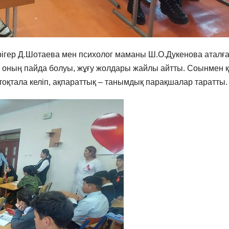
рігер Д.Шотаева мен психолог маманы Ш.О.Дукенова аталғ
 оның пайда болуы, жұғу жолдары жайлы айтты. Соынмен 
тоқтала келіп, ақпараттық – танымдық парақшалар таратты.