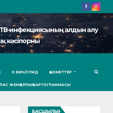
АИТВ-инфекциясының алдын алу
қ кәсіпорны
І
О ВИЧ/СПИД
ҚЫЗМЕТТЕР
ЛАС ЖЕМҚОРЛЫҚ КАРТОГРАММАСЫ
БАСШЫЛЫҚ