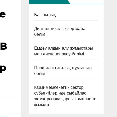
е
Басшылық
Диагностикалық зертхана
бөлімі
ТВ
Емдеу алдын алу жұмыстары
мен диспансерлеу бөлімі
р
Профилактикалық жұмыстар
бөлімі
Квазимемлекеттік сектор
субьектілерінде сыбайлас
жемқорлыққа қарсы комплаенс
қызметі