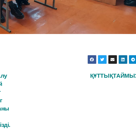
алу
ҚҰТТЫҚТАЙМЫЗ
й
г
г
аны
зді.