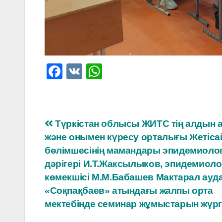
F
V
W
a
K
h
c
at
e
s
Навигация
Түркістан облысы ЖИТС тің алдын 
b
A
және онымен күресу орталығы Жетіса
по
o
p
бөлімшесінің мамандары эпидемиоло
o
p
записям
дәрігері И.Т.Жаксылыков, эпидемиоло
көмекшісі М.М.Бабашев Мактарал ауд
k
«Соқпақбаев» атындағы жалпы орта
мектебінде семинар жұмыстарын жүргі