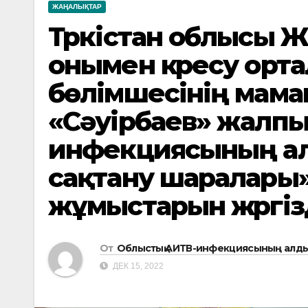
ЖАҢАЛЫҚТАР
Түркістан облысы 
онымен күресу орт
бөлімшесінің мама
«Сәуірбаев» жалпы
инфекциясының ал
сақтану шаралары
жұмыстарын жүргіз
От
Облыстық АИТВ-инфекциясының алды
ДЕК 15, 2022