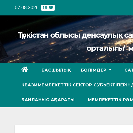
Перейти
07.08.2026
18:55
к
содержанию
Түркістан облысы денсаулық 
орталығы" 
БАСШЫЛЫҚ
БӨЛІМДЕР
СА
КВАЗИМЕМЛЕКЕТТІК СЕКТОР СУБЬЕКТІЛЕРІНД
БАЙЛАНЫС АҚПАРАТЫ
МЕМЛЕКЕТТІК РӘМ