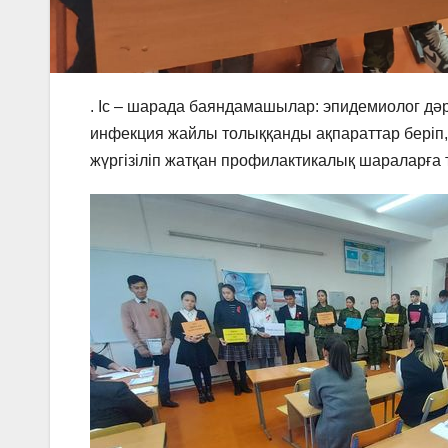
. Іс – шарада баяндамашылар: эпидемиолог дә
инфекция жайлы толыққанды ақпараттар беріп,
жүргізіліп жатқан профилактикалық шараларға 