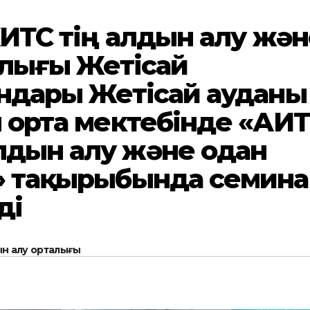
ЖИТС тің алдын алу жән
алығы Жетісай
ндары Жетісай ауданы
 орта мектебінде «АИ
дын алу және одан
» тақырыбында семина
ді
н алу орталығы