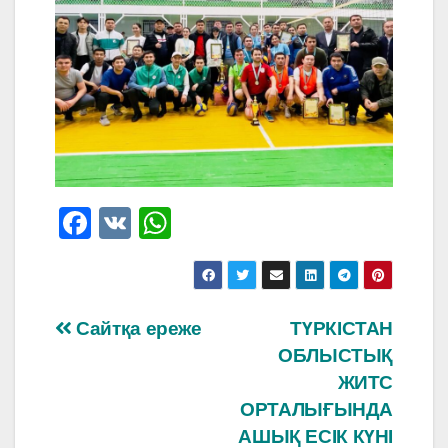
F
V
W
a
K
h
c
at
e
s
Навигация
Сайтқа ереже
ТҮРКІСТАН
b
A
ОБЛЫСТЫҚ
по
o
p
ЖИТС
o
p
записям
ОРТАЛЫҒЫНДА
АШЫҚ ЕСІК КҮНІ
k