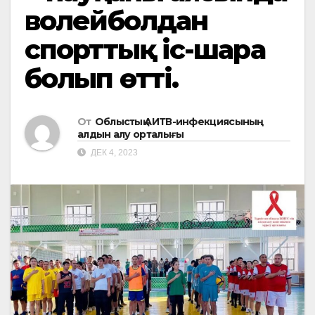
волейболдан
спорттық іс-шара
болып өтті.
От
Облыстық АИТВ-инфекциясының
алдын алу орталығы
ДЕК 4, 2023