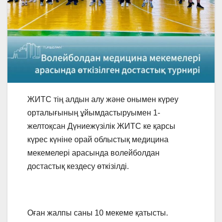
ЖИТС тің алдын алу және онымен күреу
орталығының ұйымдастыруымен 1-
желтоқсан Дүниежүзілік ЖИТС ке қарсы
күрес күніне орай облыстық медицина
мекемелері арасында волейболдан
достастық кездесу өткізілді.
Оған жалпы саны 10 мекеме қатысты.