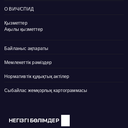
О ВИЧ/СПИД
Қызметтер
Ақылы қызметтер
Байланыс ақпараты
Мемлекеттік рәміздер
Нормативтік құқықтық актілер
Сыбайлас жемқорлық картограммасы
НЕГІЗГІ БӨЛІМДЕР