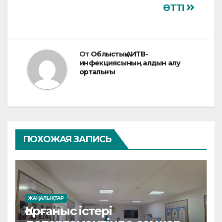
ӨТТІ
От
Облыстық АИТВ-
инфекциясының алдын алу
орталығы
ПОХОЖАЯ ЗАПИСЬ
ЖАҢАЛЫҚТАР
Қорғаныс істері