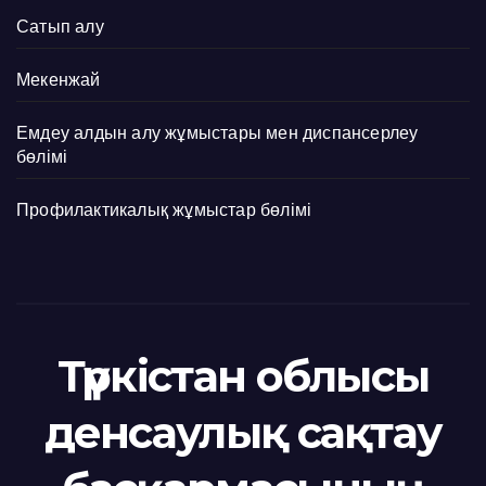
Сатып алу
Мекенжай
Емдеу алдын алу жұмыстары мен диспансерлеу
бөлімі
Профилактикалық жұмыстар бөлімі
Түркістан облысы
денсаулық сақтау