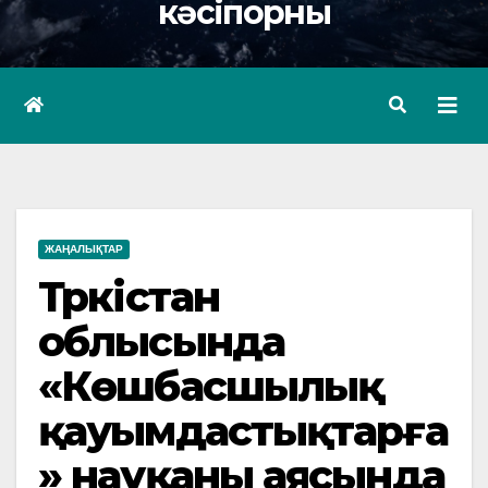
кәсіпорны
ЖАҢАЛЫҚТАР
Түркістан
облысында
«Көшбасшылық
қауымдастықтарға
» науқаны аясында