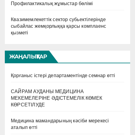
Профилактикалық жұмыстар бөлімі
Квазимемлекеттік сектор субьектілерінде
сыбайлас жемқорлыққа қарсы комплаенс
қызметі
ЖАҢАЛЫҚТАР
Қорғаныс істері департаментінде семнар өтті
САЙРАМ АУДАНЫ МЕДИЦИНА
МЕКЕМЕЛЕРІНЕ ӘДІСТЕМЕЛІК КӨМЕК
КӨРСЕТІЛУДЕ
Медицина мамандарының кәсіби мерекесі
аталып өтті