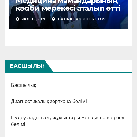
Медицина мамандарының
кәсіби мерекесі аталып өтті
ИЮН 18, 2026
BATIRKHAN KUDRETOV
БАСШЫЛЫҚ
Басшылық
Диагностикалық зертхана бөлімі
Емдеу алдын алу жұмыстары мен диспансерлеу
бөлімі