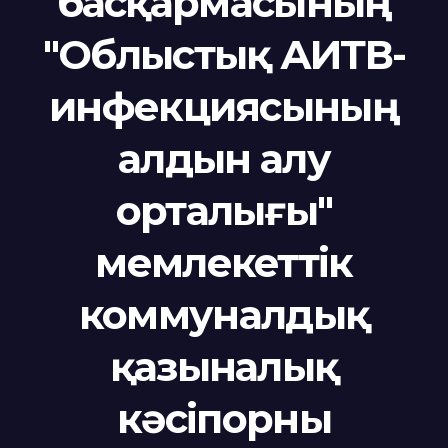
басқармасының
"Облыстық АИТВ-
инфекциясының
алдын алу
орталығы"
мемлекеттік
коммуналдық
қазыналық
кәсіпорны