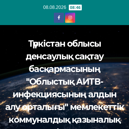
Перейти
08.08.2026
08:46
к
содержанию
Түркістан облысы
денсаулық сақтау
басқармасының
"Облыстық АИТВ-
инфекциясының алдын
алу орталығы" мемлекеттік
коммуналдық қазыналық