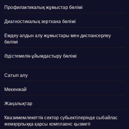
Профилактикалық жұмыстар бөлімі
Диагностикалық зертхана бөлімі
Емдеу алдын алу жұмыстары мен диспансерлеу
бөлімі
Әдістемелік-ұйымдастыру бөлімі
Сатып алу
Мекенжай
Жаңалықтар
Квазимемлекеттік сектор субьектілерінде сыбайлас
жемқорлыққа қарсы комплаенс қызметі