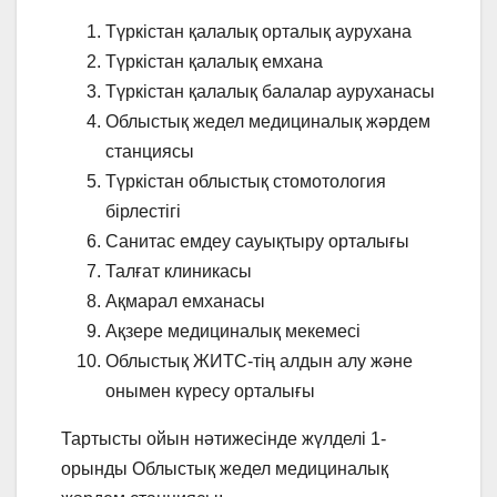
Түркістан қалалық орталық аурухана
Түркістан қалалық емхана
Түркістан қалалық балалар ауруханасы
Облыстық жедел медициналық жәрдем
станциясы
Түркістан облыстық стомотология
бірлестігі
Санитас емдеу сауықтыру орталығы
Талғат клиникасы
Ақмарал емханасы
Ақзере медициналық мекемесі
Облыстық ЖИТС-тің алдын алу және
онымен күресу орталығы
Тартысты ойын нәтижесінде жүлделі 1-
орынды Облыстық жедел медициналық