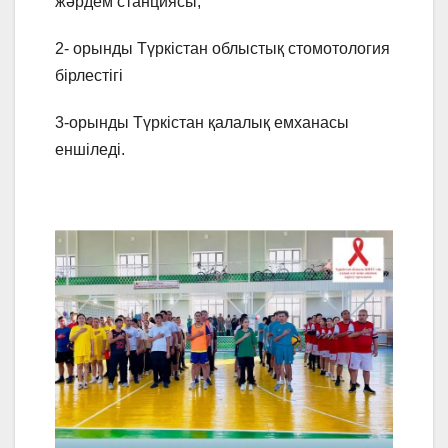
жәрдем станциясы;
2- орынды Түркістан облыстық стомотология
бірлестігі
3-орынды Түркістан қалалық емханасы
еншіледі.