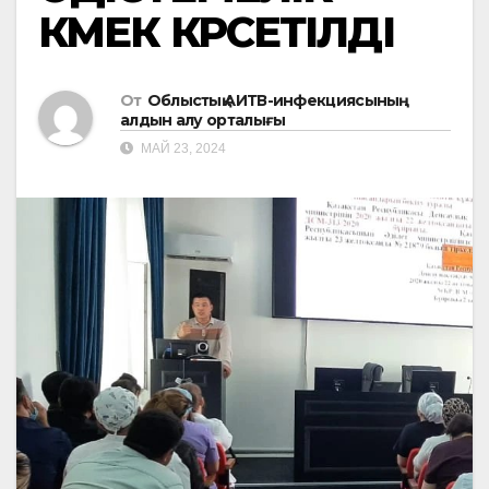
КӨМЕК КӨРСЕТІЛДІ
От
Облыстық АИТВ-инфекциясының
алдын алу орталығы
МАЙ 23, 2024