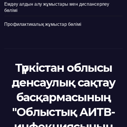
Емдеу алдын алу жұмыстары мен диспансерлеу
бөлімі
Профилактикалық жұмыстар бөлімі
Түркістан облысы
денсаулық сақтау
басқармасының
"Облыстық АИТВ-
инфекциясының