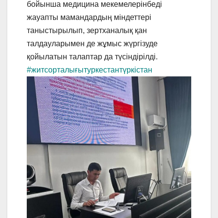
бойынша медицина мекемелерінбеді
жауапты мамандардың міндеттері
таныстырылып, зертханалық қан
талдауларымен де жұмыс жүргізуде
қойылатын талаптар да түсіндірілді.
#житсорталығытуркестантүркістан