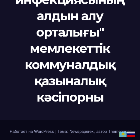
алдын алу
орталығы"
мемлекеттік
коммуналдық
қазыналық
кәсіпорны
Работает на WordPress
|
Тема: Newspaperex, автор
Themeansar