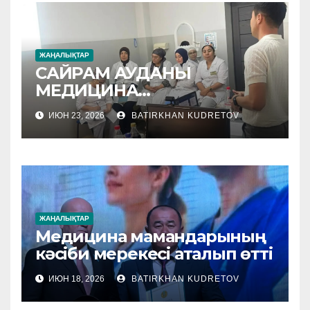
ЖАҢАЛЫҚТАР
САЙРАМ АУДАНЫ
МЕДИЦИНА
МЕКЕМЕЛЕРІНЕ
ИЮН 23, 2026
BATIRKHAN KUDRETOV
ӘДІСТЕМЕЛІК КӨМЕК
КӨРСЕТІЛУДЕ
ЖАҢАЛЫҚТАР
Медицина мамандарының
кәсіби мерекесі аталып өтті
ИЮН 18, 2026
BATIRKHAN KUDRETOV