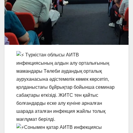
Түркістан облысы АИТВ
инфекциясының алдын алу орталығының
мамандары Төлеби аудандық орталық
ауруханасына әдістемелік көмек көрсетіп,
қолданыстағы бұйрықтар бойынша семинар
сабақтары өткізіді. ЖИТС тен қайтыс
болғандарды еске алу күніне арналған
шарада аталған инфекция жайлы толық
мағлұмат берілді.
Сонымен қатар АИТВ инфекциясы