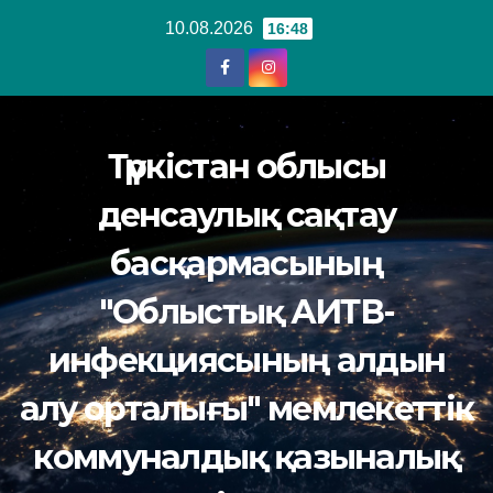
Перейти
10.08.2026
16:48
к
содержанию
Түркістан облысы
денсаулық сақтау
басқармасының
"Облыстық АИТВ-
инфекциясының алдын
алу орталығы" мемлекеттік
коммуналдық қазыналық