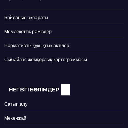
Байланыс ақпараты
Мемлекеттік рәміздер
Нормативтік құқықтық актілер
Сыбайлас жемқорлық картограммасы
НЕГІЗГІ БӨЛІМДЕР
Сатып алу
Мекенжай