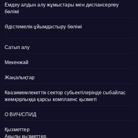
Емдеу алдын алу жұмыстары мен диспансерлеу
бөлімі
Әдістемелік-ұйымдастыру бөлімі
Сатып алу
Мекенжай
Жаңалықтар
Квазимемлекеттік сектор субьектілерінде сыбайлас
жемқорлыққа қарсы комплаенс қызметі
О ВИЧ/СПИД
Қызметтер
Ақылы қызметтер