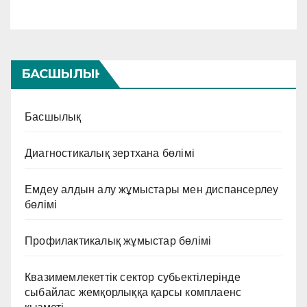
БАСШЫЛЫҚ
Басшылық
Диагностикалық зертхана бөлімі
Емдеу алдын алу жұмыстары мен диспансерлеу
бөлімі
Профилактикалық жұмыстар бөлімі
Квазимемлекеттік сектор субьектілерінде
сыбайлас жемқорлыққа қарсы комплаенс