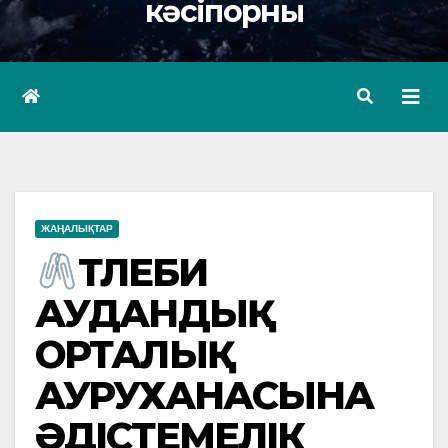
кәсіпорны
ЖАҢАЛЫҚТАР
ТӨЛЕБИ
АУДАНДЫҚ
ОРТАЛЫҚ
АУРУХАНАСЫНА
ӘДІСТЕМЕЛІК