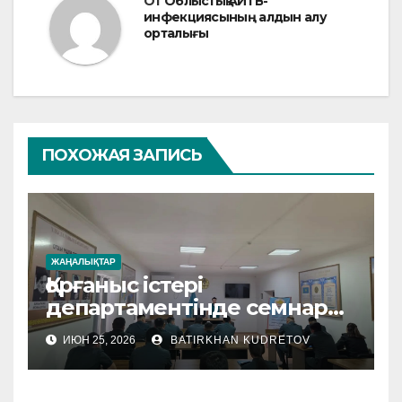
От
Облыстық АИТВ-
инфекциясының алдын алу
орталығы
ПОХОЖАЯ ЗАПИСЬ
ЖАҢАЛЫҚТАР
Қорғаныс істері
департаментінде семнар
өтті
ИЮН 25, 2026
BATIRKHAN KUDRETOV