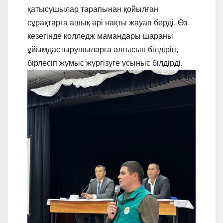
қатысушылар тарапынан қойылған
сұрақтарға ашық әрі нақты жауап берді. Өз
кезегінде колледж мамандары шараны
ұйымдастырушыларға алғысын білдіріп,
бірлесіп жұмыс жүргізуге ұсыныс білдірді.