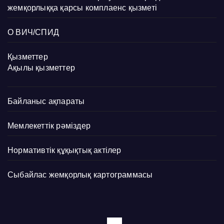
жемқорлыққа қарсы комплаенс қызметі
О ВИЧ/СПИД
Қызметтер
Ақылы қызметтер
Байланыс ақпараты
Мемлекеттік рәміздер
Нормативтік құқықтық актілер
Сыбайлас жемқорлық картограммасы