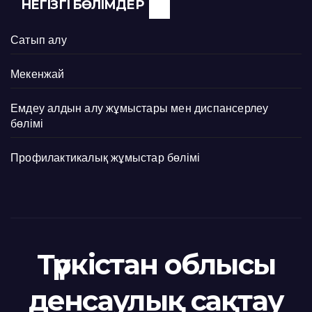
НЕГІЗГІ БӨЛІМДЕР
Сатып алу
Мекенжай
Емдеу алдын алу жұмыстары мен диспансерлеу
бөлімі
Профилактикалық жұмыстар бөлімі
Түркістан облысы
денсаулық сақтау