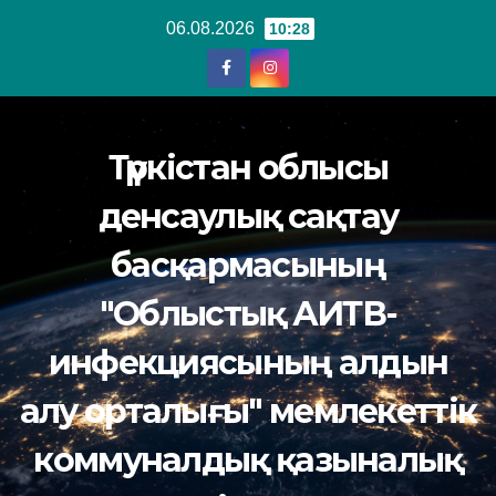
Перейти
06.08.2026
10:28
к
содержанию
Түркістан облысы
денсаулық сақтау
басқармасының
"Облыстық АИТВ-
инфекциясының алдын
алу орталығы" мемлекеттік
коммуналдық қазыналық