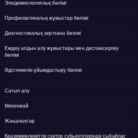
Эпидемиологиялық бөлімі
Профилактикалық жұмыстар бөлімі
Диагностикалық зертхана бөлімі
Емдеу алдын алу жұмыстары мен диспансерлеу
бөлімі
Әдістемелік-ұйымдастыру бөлімі
Сатып алу
Мекенжай
Жаңалықтар
Квазимемлекеттік сектор субьектілерінде сыбайлас