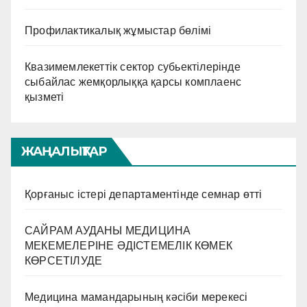
Профилактикалық жұмыстар бөлімі
Квазимемлекеттік сектор субьектілерінде
сыбайлас жемқорлыққа қарсы комплаенс
қызметі
ЖАҢАЛЫҚТАР
Қорғаныс істері департаментінде семнар өтті
САЙРАМ АУДАНЫ МЕДИЦИНА
МЕКЕМЕЛЕРІНЕ ӘДІСТЕМЕЛІК КӨМЕК
КӨРСЕТІЛУДЕ
Медицина мамандарының кәсіби мерекесі