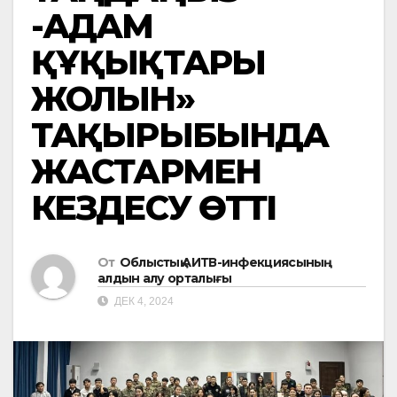
-АДАМ
ҚҰҚЫҚТАРЫ
ЖОЛЫН»
ТАҚЫРЫБЫНДА
ЖАСТАРМЕН
КЕЗДЕСУ ӨТТІ
От
Облыстық АИТВ-инфекциясының
алдын алу орталығы
ДЕК 4, 2024