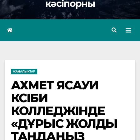
кәсіпорны
ЖАҢАЛЫҚТАР
АХМЕТ ЯСАУИ
КӘСІБИ
КОЛЛЕДЖІНДЕ
«ДҰРЫС ЖОЛДЫ
ТАҢДАҢЫЗ