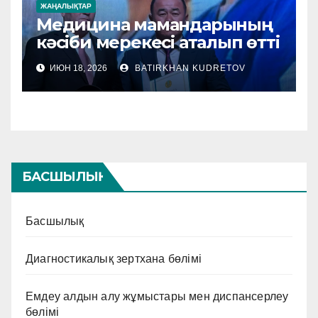
ЖАҢАЛЫҚТАР
Медицина мамандарының
кәсіби мерекесі аталып өтті
ИЮН 18, 2026
BATIRKHAN KUDRETOV
БАСШЫЛЫҚ
Басшылық
Диагностикалық зертхана бөлімі
Емдеу алдын алу жұмыстары мен диспансерлеу
бөлімі