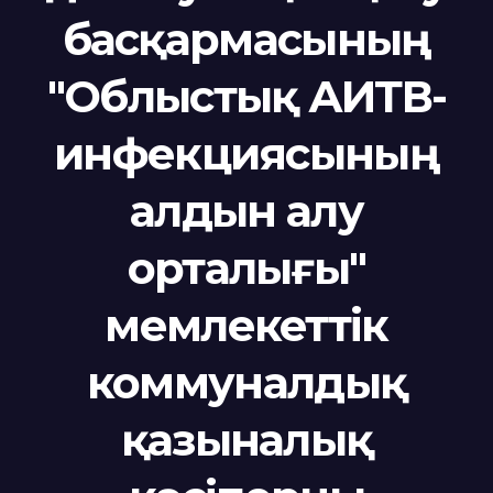
басқармасының
"Облыстық АИТВ-
инфекциясының
алдын алу
орталығы"
мемлекеттік
коммуналдық
қазыналық