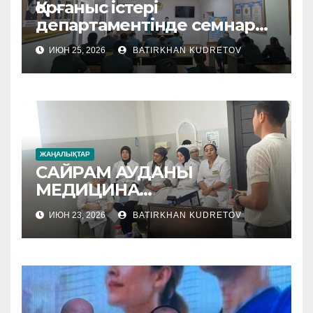
Қорғаныс істері
департаментінде семнар
өтті
ИЮН 25, 2026
BATIRKHAN KUDRETOV
ЖАҢАЛЫҚТАР
САЙРАМ АУДАНЫ
МЕДИЦИНА
МЕКЕМЕЛЕРІНЕ
ИЮН 23, 2026
BATIRKHAN KUDRETOV
ӘДІСТЕМЕЛІК КӨМЕК
КӨРСЕТІЛУДЕ