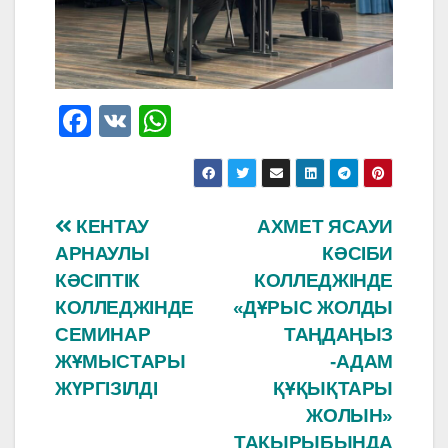
F
V
W
a
K
h
c
at
e
s
Навигация
КЕНТАУ
АХМЕТ ЯСАУИ
b
A
АРНАУЛЫ
КӘСІБИ
по
o
p
КӘСІПТІК
КОЛЛЕДЖІНДЕ
o
p
записям
КОЛЛЕДЖІНДЕ
«ДҰРЫС ЖОЛДЫ
СЕМИНАР
ТАҢДАҢЫЗ
k
ЖҰМЫСТАРЫ
-АДАМ
ЖҮРГІЗІЛДІ
ҚҰҚЫҚТАРЫ
ЖОЛЫН»
ТАҚЫРЫБЫНДА