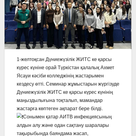
1-желтоқсан Дүниежүзілік ЖИТС ке қарсы
күрес күніне орай Түркістан қалалық Ахмет
Ясауи кәсіби колледжінің жастарымен
кездесу өтті. Семинар жұмыстарын жүргізуде
Дүниежүзілік ЖИТС ке қарсы күрес күнінің
маңыздылығына тоқталып, мамандар
жастарға көптеген ақпарат бере білді.
Сонымен қатар АИТВ инфекциясының
алдын алу және одан сақтану шаралары
тақырыбында баяндама жасап,