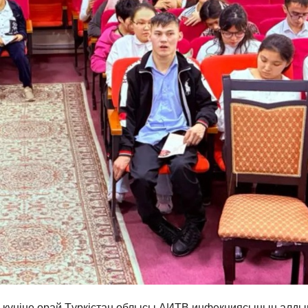
с күніне орай Түркістан облысы АИТВ инфекциясының алды