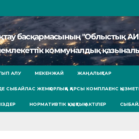
сақтау басқармасының "Облыстық 
мемлекеттік коммуналдық қазыналы
ТЫП АЛУ
МЕКЕНЖАЙ
ЖАҢАЛЫҚТАР
Е СЫБАЙЛАС ЖЕМҚОРЛЫҚҚА ҚАРСЫ КОМПЛАЕНС ҚЫЗМЕТ
ІЗДЕР
НОРМАТИВТІК ҚҰҚЫҚТЫҚ АКТІЛЕР
СЫБАЙ