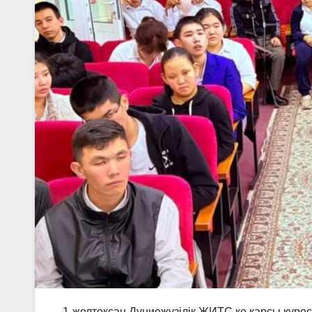
1-желтоқсан Дүниежүзілік ЖИТС ке қарсы күре