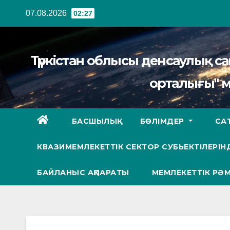
Перейти
07.08.2026
02:27
к
содержанию
Түркістан облысы денсаулық 
орталығы" 
БАСШЫЛЫҚ
БӨЛІМДЕР
СА
КВАЗИМЕМЛЕКЕТТІК СЕКТОР СУБЬЕКТІЛЕРІНД
БАЙЛАНЫС АҚПАРАТЫ
МЕМЛЕКЕТТІК РӘМ