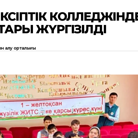
КӘСІПТІК КОЛЛЕДЖІНД
АРЫ ЖҮРГІЗІЛДІ
н алу орталығы