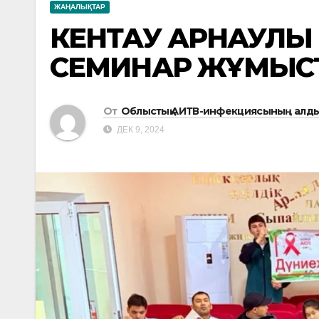
ЖАҢАЛЫҚТАР
КЕНТАУ АРНАУЛЫ 
СЕМИНАР ЖҰМЫСТ
От
Облыстық АИТВ-инфекциясының алды
ДЕК 9, 2024