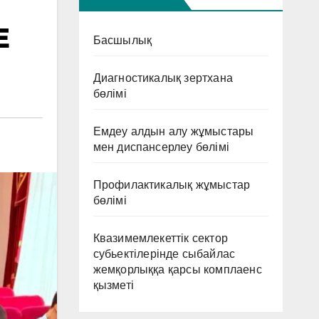
Е
Басшылық
Диагностикалық зертхана
бөлімі
Емдеу алдын алу жұмыстары
мен диспансерлеу бөлімі
Профилактикалық жұмыстар
бөлімі
Квазимемлекеттік сектор
субьектілерінде сыбайлас
жемқорлыққа қарсы комплаенс
қызметі