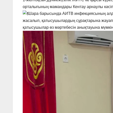
орталығының мамандары Кентау арнаулы кәсіпт
Шара барысында АИТВ инфекциясының алды
жасалып, қатысушылардың сұрақтарына жауап
қатысушылар өз мәртебесін анықтауына мүмкін