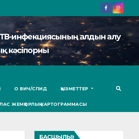
АИТВ-инфекциясының алдын алу
қ кәсіпорны
І
О ВИЧ/СПИД
ҚЫЗМЕТТЕР
ЛАС ЖЕМҚОРЛЫҚ КАРТОГРАММАСЫ
БАСШЫЛЫҚ