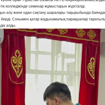
ік колледжінде семинар жұмыстарын жүргізілді.
н алу және одан сақтану шаралары тақырыбында баянда
 берді. Сонымен қатар жадынамалық парақшалар таратыл
дік алды.