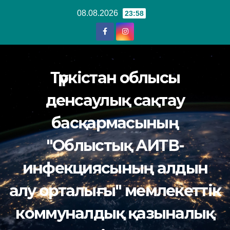
Перейти
08.08.2026
23:58
к
содержанию
Түркістан облысы
денсаулық сақтау
басқармасының
"Облыстық АИТВ-
инфекциясының алдын
алу орталығы" мемлекеттік
коммуналдық қазыналық