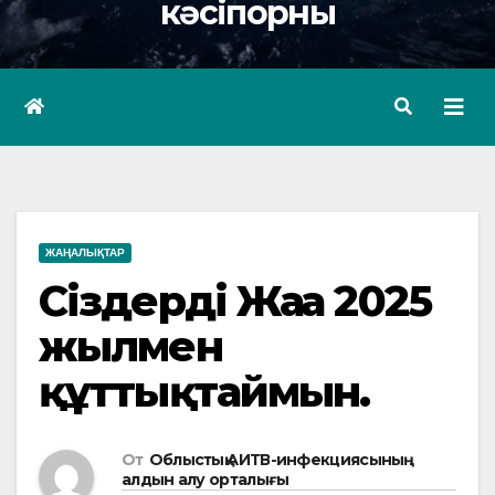
кәсіпорны
ЖАҢАЛЫҚТАР
Сіздерді Жаңа 2025
жылмен
құттықтаймын.
От
Облыстық АИТВ-инфекциясының
алдын алу орталығы