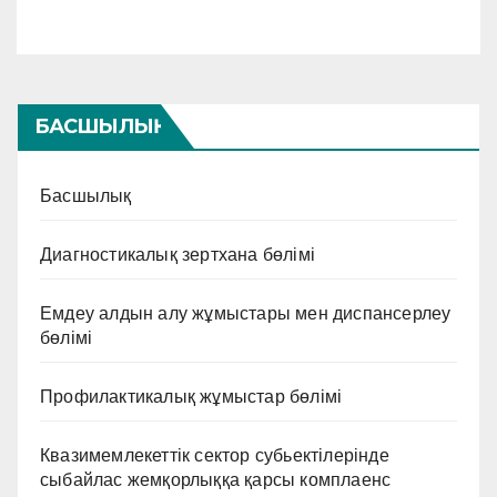
БАСШЫЛЫҚ
Басшылық
Диагностикалық зертхана бөлімі
Емдеу алдын алу жұмыстары мен диспансерлеу
бөлімі
Профилактикалық жұмыстар бөлімі
Квазимемлекеттік сектор субьектілерінде
сыбайлас жемқорлыққа қарсы комплаенс