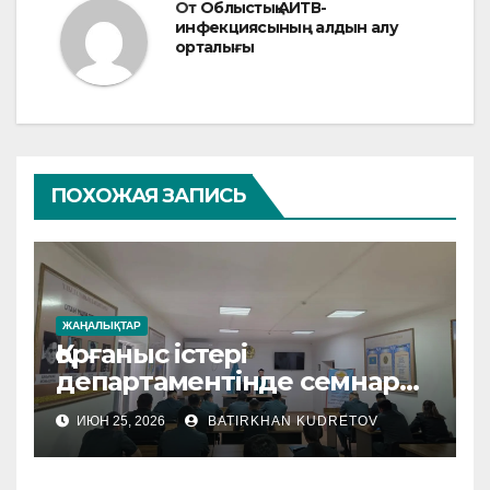
От
Облыстық АИТВ-
инфекциясының алдын алу
орталығы
ПОХОЖАЯ ЗАПИСЬ
ЖАҢАЛЫҚТАР
Қорғаныс істері
департаментінде семнар
өтті
ИЮН 25, 2026
BATIRKHAN KUDRETOV