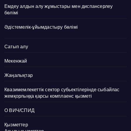
Емдеу алдын алу жұмыстары мен диспансерлеу
бөлімі
Әдістемелік-ұйымдастыру бөлімі
Сатып алу
Мекенжай
Жаңалықтар
Квазимемлекеттік сектор субьектілерінде сыбайлас
жемқорлыққа қарсы комплаенс қызметі
О ВИЧ/СПИД
Қызметтер