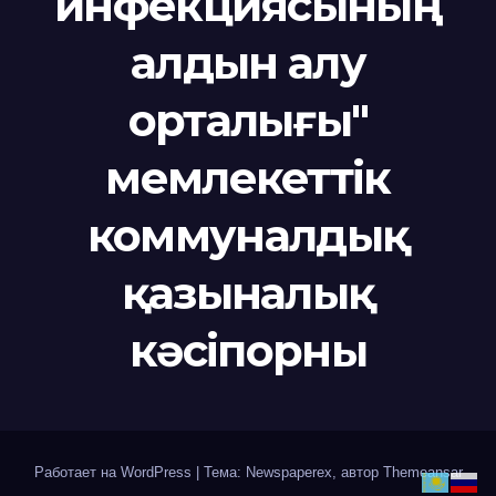
инфекциясының
алдын алу
орталығы"
мемлекеттік
коммуналдық
қазыналық
кәсіпорны
Работает на WordPress
|
Тема: Newspaperex, автор
Themeansar