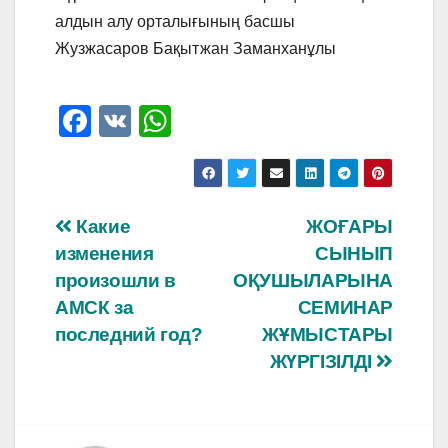
алдын алу орталығының басшы
Жузжасаров Бақытжан Заманханұлы
F
V
W
a
K
h
c
at
e
s
Навигация
Какие
ЖОҒАРЫ
b
A
изменения
СЫНЫП
по
o
p
произошли в
ОҚУШЫЛАРЫНА
o
p
записям
АМСК за
СЕМИНАР
последний год?
ЖҰМЫСТАРЫ
k
ЖҮРГІЗІЛДІ