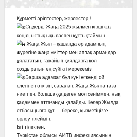
Құрметті әріптестер, жерлестер !
Сіздерді Жаңа 2025 жылмен кіршіксіз
көңіл, ыстық ықыласпен құттықтаймын.
Жаңа Жыл – қашанда әр адамның
жүрегіне жаңа үміттер мен аппақ армандар
ұялататын, ғажайып қиялдарға қол
создыратын ең сүйікті мерекеміз.
Барша адамзат бұл күні өткенді ой
елегінен өткізіп, саралап, Жаңа Жылға таза
ниетпен, болашаққа деген мол сеніммен, нық
қадаммен аттағанды қалайды. Келер Жылда
отбасыңызға құт — береке, қызметіңізге
өрлеу тілеймін.
Ізгі тілекпен,
Түркістан облысы АИТВ инфекциясының