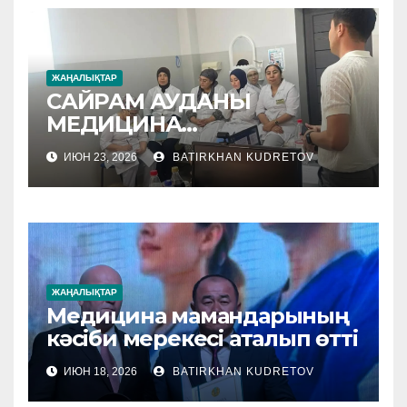
ЖАҢАЛЫҚТАР
САЙРАМ АУДАНЫ
МЕДИЦИНА
МЕКЕМЕЛЕРІНЕ
ИЮН 23, 2026
BATIRKHAN KUDRETOV
ӘДІСТЕМЕЛІК КӨМЕК
КӨРСЕТІЛУДЕ
ЖАҢАЛЫҚТАР
Медицина мамандарының
кәсіби мерекесі аталып өтті
ИЮН 18, 2026
BATIRKHAN KUDRETOV