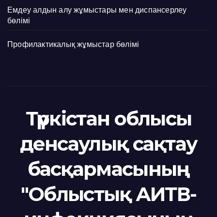
Емдеу алдын алу жұмыстары мен диспансерлеу
бөлімі
Профилактикалық жұмыстар бөлімі
Түркістан облысы
денсаулық сақтау
басқармасының
"Облыстық АИТВ-