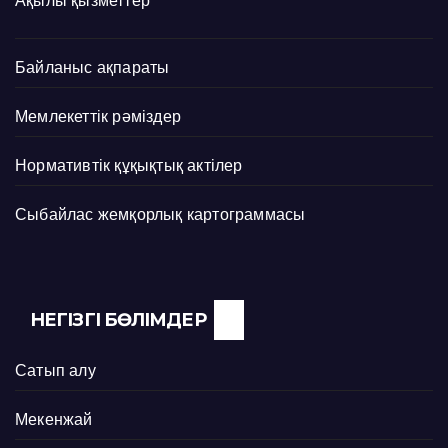
Ақылы қызметтер
Байланыс ақпараты
Мемлекеттік рәміздер
Нормативтік құқықтық актілер
Сыбайлас жемқорлық картограммасы
НЕГІЗГІ БӨЛІМДЕР
Сатып алу
Мекенжай