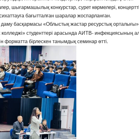
рлер, шығармашылық конкурстар, сурет көрмелері, концертт
сихаттауға бағытталған шаралар жоспарланған.
қ даму басқармасы «Облыстық жастар ресурстық орталығы»
к колледжі» студенттері арасында АИТВ- инфекциясының а
ін форматта бірлескен танымдық семинар өтті.