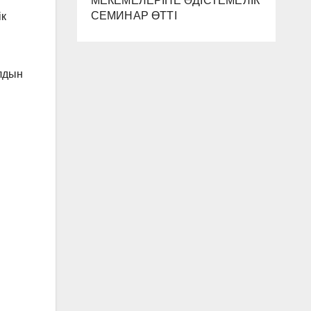
МЕКЕМЕЛЕРІНЕ ӘДІСТЕМЕЛІК
СЕМИНАР ӨТТІ
ік
лдын