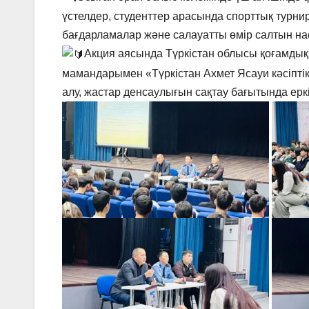
үстелдер, студенттер арасында спорттық турни
бағдарламалар және салауатты өмір салтын на
Акция аясында Түркістан облысы қоғамды
мамандарымен «Түркістан Ахмет Ясауи кәсіпті
алу, жастар денсаулығын сақтау бағытында ерк