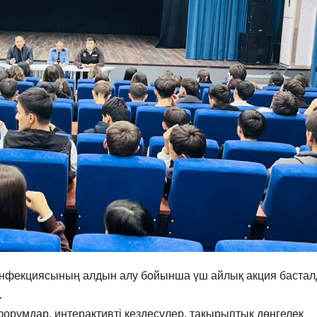
нфекциясының алдын алу бойынша үш айлық акция бастал
.
форумдар, интерактивті кездесулер, тақырыптық дөңгелек