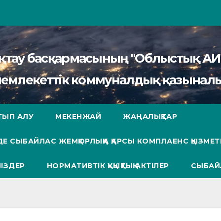
сақтау басқармасының "Облыстық 
мемлекеттік коммуналдық қазыналы
ТЫП АЛУ
МЕКЕНЖАЙ
ЖАҢАЛЫҚТАР
Е СЫБАЙЛАС ЖЕМҚОРЛЫҚҚА ҚАРСЫ КОМПЛАЕНС ҚЫЗМЕТ
ІЗДЕР
НОРМАТИВТІК ҚҰҚЫҚТЫҚ АКТІЛЕР
СЫБАЙ