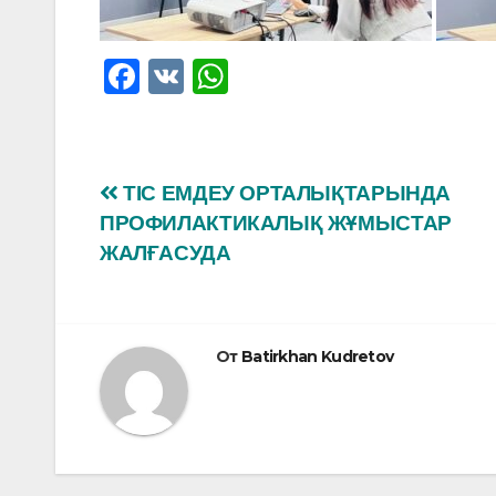
F
V
W
a
K
h
c
at
e
s
Навигация
ТІС ЕМДЕУ ОРТАЛЫҚТАРЫНДА
b
A
ПРОФИЛАКТИКАЛЫҚ ЖҰМЫСТАР
по
o
p
ЖАЛҒАСУДА
o
p
записям
k
От
Batirkhan Kudretov