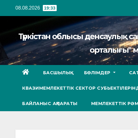
Перейти
08.08.2026
19:33
к
содержанию
Түркістан облысы денсаулық 
орталығы" 
БАСШЫЛЫҚ
БӨЛІМДЕР
СА
КВАЗИМЕМЛЕКЕТТІК СЕКТОР СУБЬЕКТІЛЕРІНД
БАЙЛАНЫС АҚПАРАТЫ
МЕМЛЕКЕТТІК РӘМ