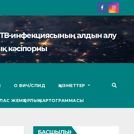
АИТВ-инфекциясының алдын алу
қ кәсіпорны
І
О ВИЧ/СПИД
ҚЫЗМЕТТЕР
ЛАС ЖЕМҚОРЛЫҚ КАРТОГРАММАСЫ
БАСШЫЛЫҚ