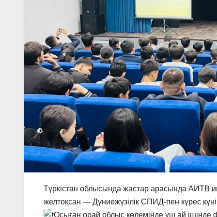
Түркістан облысында жастар арасында АИТВ и
желтоқсан — Дүниежүзілік СПИД-пен күрес күні
Осыған орай облыс көлемінде үш ай ішінде 