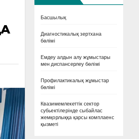
Басшылық
ДА
Диагностикалық зертхана
бөлімі
Емдеу алдын алу жұмыстары
мен диспансерлеу бөлімі
Профилактикалық жұмыстар
бөлімі
Квазимемлекеттік сектор
субьектілерінде сыбайлас
жемқорлыққа қарсы комплаенс
қызметі