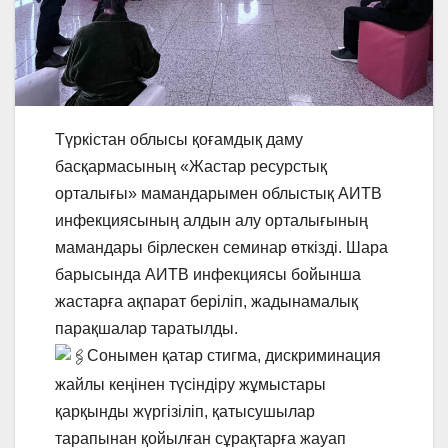
Түркістан облысы қоғамдық даму
басқармасының «Жастар ресурстық
орталығы» мамандарымен облыстық АИТВ
инфекциясының алдын алу орталығының
мамандары бірлескен семинар өткізді. Шара
барысында АИТВ инфекциясы бойынша
жастарға ақпарат беріліп, жадынамалық
парақшалар таратылды.
Сонымен қатар стигма, дискриминация
жайлы кеңінен түсіндіру жұмыстары
қарқынды жүргізіліп, қатысушылар
тарапынан қойылған сұрақтарға жауап