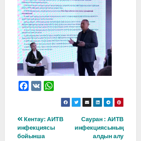
F
V
W
a
K
h
c
at
e
s
Навигация
Кентау: АИТВ
Сауран : АИТВ
b
A
инфекциясы
инфекциясының
по
o
p
бойынша
алдын алу