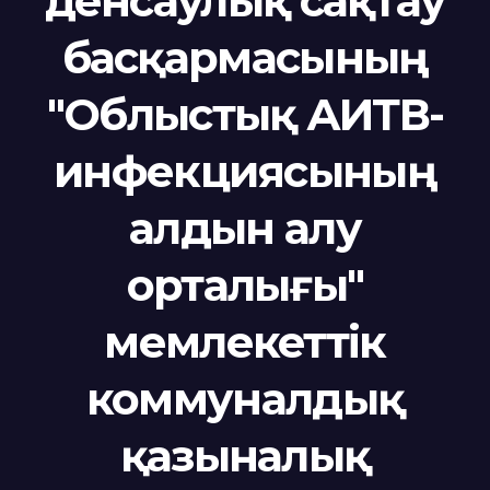
денсаулық сақтау
басқармасының
"Облыстық АИТВ-
инфекциясының
алдын алу
орталығы"
мемлекеттік
коммуналдық
қазыналық