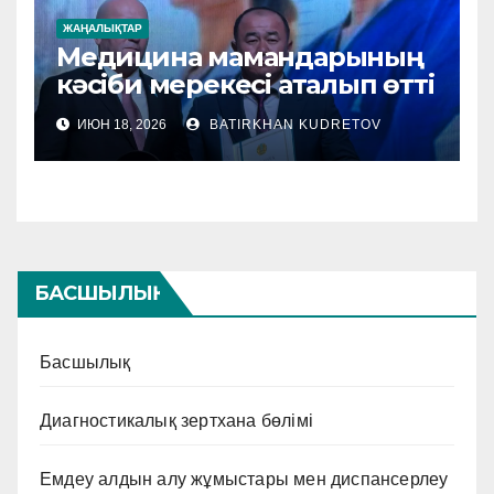
ЖАҢАЛЫҚТАР
Медицина мамандарының
кәсіби мерекесі аталып өтті
ИЮН 18, 2026
BATIRKHAN KUDRETOV
БАСШЫЛЫҚ
Басшылық
Диагностикалық зертхана бөлімі
Емдеу алдын алу жұмыстары мен диспансерлеу