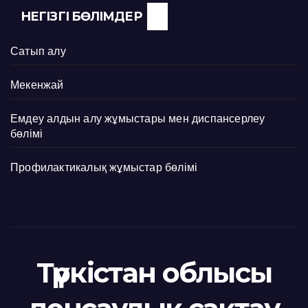
НЕГІЗГІ БӨЛІМДЕР
Сатып алу
Мекенжай
Емдеу алдын алу жұмыстары мен диспансерлеу
бөлімі
Профилактикалық жұмыстар бөлімі
Түркістан облысы