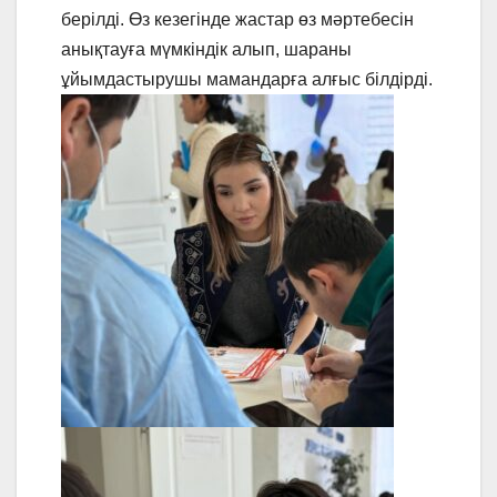
берілді. Өз кезегінде жастар өз мәртебесін
анықтауға мүмкіндік алып, шараны
ұйымдастырушы мамандарға алғыс білдірді.