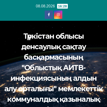
Перейти
08.08.2026
16:28
к
содержанию
Түркістан облысы
денсаулық сақтау
басқармасының
"Облыстық АИТВ-
инфекциясының алдын
алу орталығы" мемлекеттік
коммуналдық қазыналық