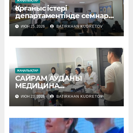
ЖАҢАЛЫҚТАР
Қорғаныс істері
департаментінде семнар
өтті
ИЮН 25, 2026
BATIRKHAN KUDRETOV
ЖАҢАЛЫҚТАР
САЙРАМ АУДАНЫ
МЕДИЦИНА
МЕКЕМЕЛЕРІНЕ
ИЮН 23, 2026
BATIRKHAN KUDRETOV
ӘДІСТЕМЕЛІК КӨМЕК
КӨРСЕТІЛУДЕ