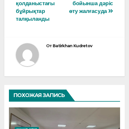
o
p
записям
қолданыстағы
бойынша дәріс
бұйрықтар
өту жалғасуда
k
талқыланды
От
Batirkhan Kudretov
ПОХОЖАЯ ЗАПИСЬ