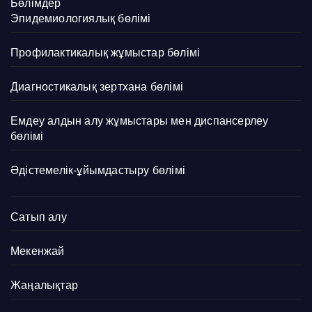
Бөлімдер
Эпидемиологиялық бөлімі
Профилактикалық жұмыстар бөлімі
Диагностикалық зертхана бөлімі
Емдеу алдын алу жұмыстары мен диспансерлеу
бөлімі
Әдістемелік-ұйымдастыру бөлімі
Сатып алу
Мекенжай
Жаңалықтар