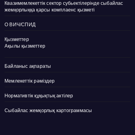
Квазимемлекеттік сектор субьектілерінде сыбайлас
жемқорлыққа қарсы комплаенс қызметі
О ВИЧ/СПИД
Қызметтер
Ақылы қызметтер
Байланыс ақпараты
Мемлекеттік рәміздер
Нормативтік құқықтық актілер
Сыбайлас жемқорлық картограммасы