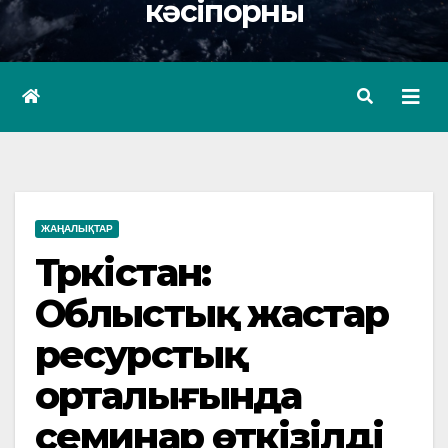
кәсіпорны
ЖАҢАЛЫҚТАР
Түркістан:
Облыстық жастар
ресурстық
орталығында
семинар өткізілді