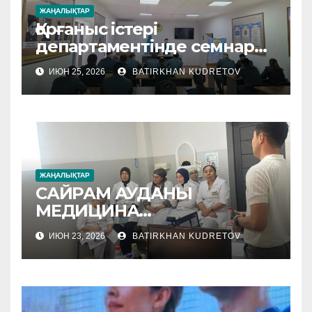
ЖАҢАЛЫҚТАР
Қорғаныс істері
департаментінде семнар
өтті
ИЮН 25, 2026
BATIRKHAN KUDRETOV
ЖАҢАЛЫҚТАР
САЙРАМ АУДАНЫ
МЕДИЦИНА
МЕКЕМЕЛЕРІНЕ
ИЮН 23, 2026
BATIRKHAN KUDRETOV
ӘДІСТЕМЕЛІК КӨМЕК
КӨРСЕТІЛУДЕ