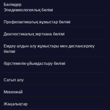
Бөлімдер
Эпидемиологиялық бөлімі
Профилактикалық жұмыстар бөлімі
Диагностикалық зертхана бөлімі
Емдеу алдын алу жұмыстары мен диспансерлеу
бөлімі
Әдістемелік-ұйымдастыру бөлімі
Сатып алу
Мекенжай
Жаңалықтар