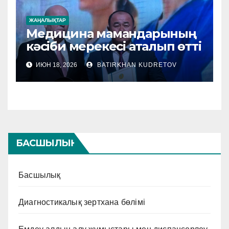
ЖАҢАЛЫҚТАР
Медицина мамандарының
кәсіби мерекесі аталып өтті
ИЮН 18, 2026
BATIRKHAN KUDRETOV
БАСШЫЛЫҚ
Басшылық
Диагностикалық зертхана бөлімі