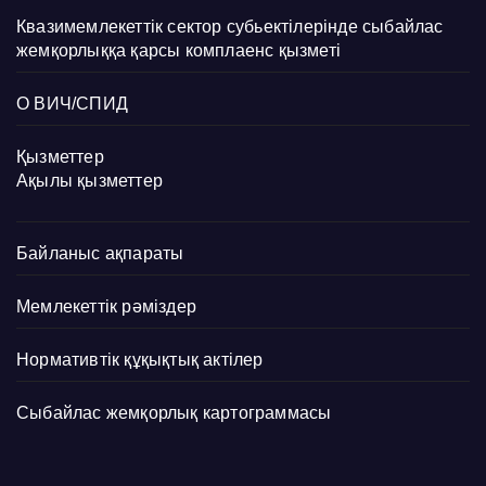
Квазимемлекеттік сектор субьектілерінде сыбайлас
жемқорлыққа қарсы комплаенс қызметі
О ВИЧ/СПИД
Қызметтер
Ақылы қызметтер
Байланыс ақпараты
Мемлекеттік рәміздер
Нормативтік құқықтық актілер
Сыбайлас жемқорлық картограммасы