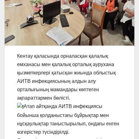
Кентау қаласында орналасқан қалалық
емханасы мен қалалық орталық аурухана
қызметкерлері қатысқан жиында облыстық
АИТВ инфекциясының алдын алу
орталығының мамандары көптеген
ақпараттармен бөлісті.
Атап айтқанда АИТВ инфекциясы
бойынша қолданыстағы бұйрықтар мен
нұсқаулықтар таныстырылып, ондағы енген
өзгерістер түсіндірілді.