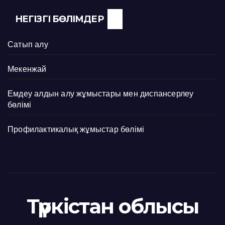
НЕГІЗГІ БӨЛІМДЕР
Сатып алу
Мекенжай
Емдеу алдын алу жұмыстары мен диспансерлеу
бөлімі
Профилактикалық жұмыстар бөлімі
Түркістан облысы