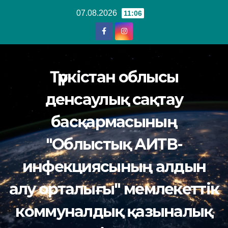
Перейти
07.08.2026
11:06
к
содержанию
Түркістан облысы
денсаулық сақтау
басқармасының
"Облыстық АИТВ-
инфекциясының алдын
алу орталығы" мемлекеттік
коммуналдық қазыналық