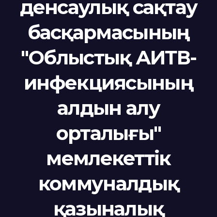
денсаулық сақтау
басқармасының
"Облыстық АИТВ-
инфекциясының
алдын алу
орталығы"
мемлекеттік
коммуналдық
қазыналық