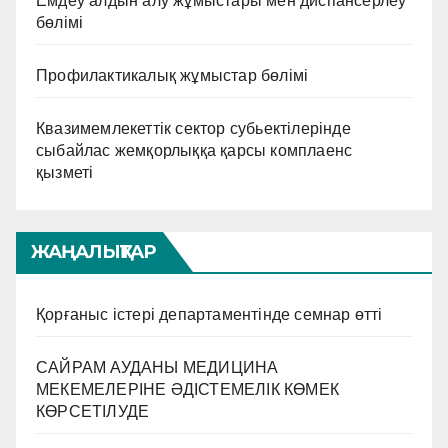
Емдеу алдын алу жұмыстары мен диспансерлеу
бөлімі
Профилактикалық жұмыстар бөлімі
Квазимемлекеттік сектор субьектілерінде
сыбайлас жемқорлыққа қарсы комплаенс
қызметі
ЖАҢАЛЫҚТАР
Қорғаныс істері департаментінде семнар өтті
САЙРАМ АУДАНЫ МЕДИЦИНА
МЕКЕМЕЛЕРІНЕ ӘДІСТЕМЕЛІК КӨМЕК
КӨРСЕТІЛУДЕ