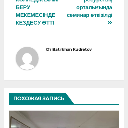
o
p
записям
БЕРУ
орталығында
МЕКЕМЕСІНДЕ
семинар өткізілді
k
КЕЗДЕСУ ӨТТІ
От
Batirkhan Kudretov
ПОХОЖАЯ ЗАПИСЬ