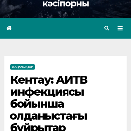
кәсіпорны
ЖАҢАЛЫҚТАР
Кентау: АИТВ
инфекциясы
бойынша
қолданыстағы
бұйрықтар