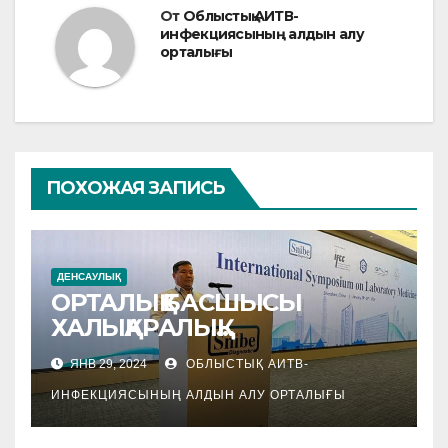
От
Облыстық АИТВ-
инфекциясының алдын алу
орталығы
ПОХОЖАЯ ЗАПИСЬ
ДЕНСАУЛЫҚ
ОРТАЛЫҚ БАСШЫСЫ
ХАЛЫҚАРАЛЫҚ
СИМПОЗИУМДА
ЯНВ 29, 2024
ОБЛЫСТЫҚ АИТВ-
ИНФЕКЦИЯСЫНЫҢ АЛДЫН АЛУ ОРТАЛЫҒЫ