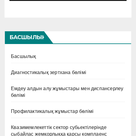
БАСШЫЛЫҚ
Басшылық
Диагностикалық зертхана бөлімі
Емдеу алдын алу жұмыстары мен диспансерлеу
бөлімі
Профилактикалық жұмыстар бөлімі
Квазимемлекеттік сектор субьектілерінде
сыбайлас жемқорлыққа қарсы комплаенс