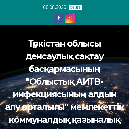
Перейти
08.08.2026
16:09
к
содержанию
Түркістан облысы
денсаулық сақтау
басқармасының
"Облыстық АИТВ-
инфекциясының алдын
алу орталығы" мемлекеттік
коммуналдық қазыналық