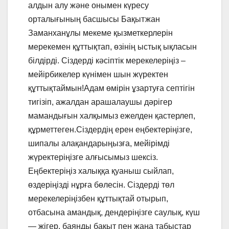
алдын алу және онымен күресу
орталығының басшысы Бақытжан
Заманханұлы мекеме қызметкерлерін
мерекемен құттықтап, өзінің ыстық ықласын
білдірді. Сіздерді кәсіптік мерекелеріңіз –
мейірбикелер күнімен шын жүректен
құттықтаймын!Адам өмірін ұзартуға септігін
тигізіп, ажалдан арашалаушы дәрігер
мамандығын халқымыз ежелден қастерлеп,
құрметтеген.Сіздердің ерен еңбектеріңізге,
шипалы алақандарыңызға, мейірімді
жүректеріңізге алғысымыз шексіз.
Еңбектеріңіз халыққа қуаныш сыйлап,
өздеріңізді нұрға бөлесін. Сіздерді төл
мерекелеріңізбен құттықтай отырып,
отбасына амандық, дендеріңізге саулық, күш
— жігер, баянды бақыт пен жаңа табыстар