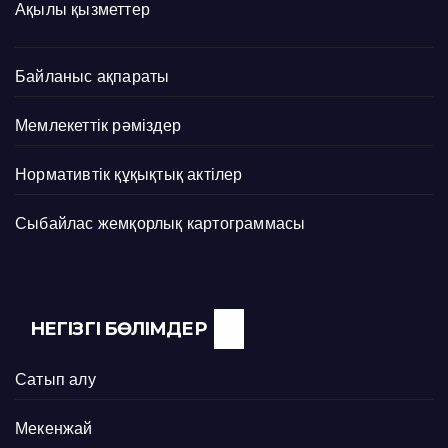
Ақылы қызметтер
Байланыс ақпараты
Мемлекеттік рәміздер
Нормативтік құқықтық актілер
Сыбайлас жемқорлық картограммасы
НЕГІЗГІ БӨЛІМДЕР
Сатып алу
Мекенжай