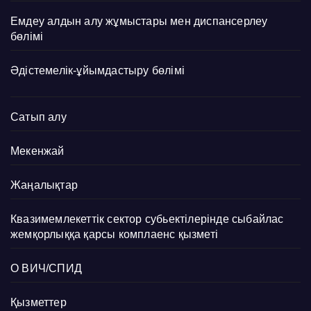
Емдеу алдын алу жұмыстары мен диспансерлеу
бөлімі
Әдістемелік-ұйымдастыру бөлімі
Сатып алу
Мекенжай
Жаңалықтар
Квазимемлекеттік сектор субьектілерінде сыбайлас
жемқорлыққа қарсы комплаенс қызметі
О ВИЧ/СПИД
Қызметтер