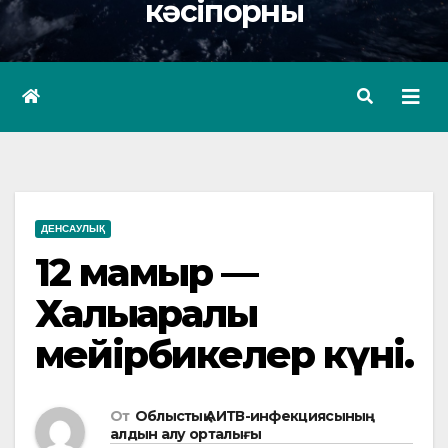
кәсіпорны
ДЕНСАУЛЫҚ
12 мамыр —
Халықаралық
мейірбикелер күні.
От
Облыстық АИТВ-инфекциясының
алдын алу орталығы