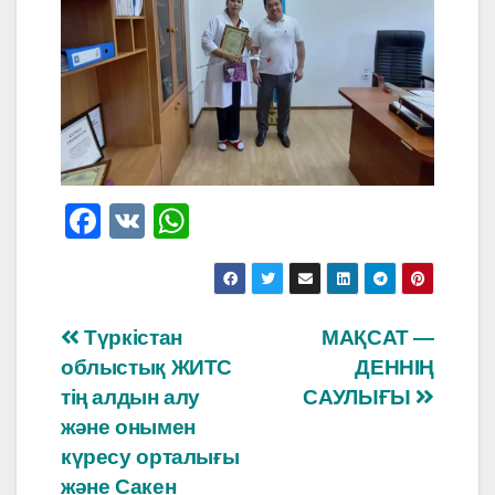
F
V
W
a
K
h
c
at
e
s
Навигация
Түркістан
МАҚСАТ —
b
A
облыстық ЖИТС
ДЕННІҢ
по
o
p
тің алдын алу
САУЛЫҒЫ
o
p
записям
және онымен
күресу орталығы
k
және Сакен