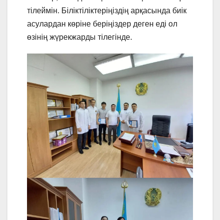
тілеймін. Біліктіліктеріңіздің арқасында биік
асулардан көріне беріңіздер деген еді ол
өзінің жүрекжарды тілегінде.