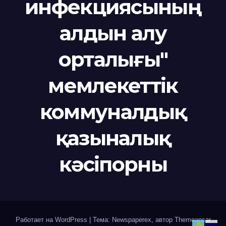
инфекциясының
алдын алу
орталығы"
мемлекеттік
коммуналдық
қазыналық
кәсіпорны
Работает на WordPress
|
Тема: Newspaperex, автор
Themeansar