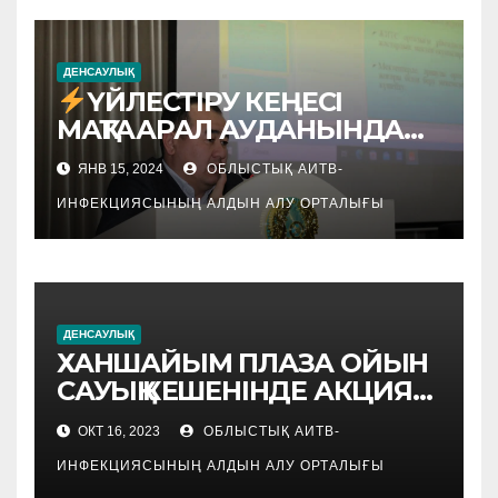
ДЕНСАУЛЫҚ
ҮЙЛЕСТІРУ КЕҢЕСІ
МАҚТААРАЛ АУДАНЫНДА
ЖАЛҒАСЫН ТАПТЫ
ЯНВ 15, 2024
ОБЛЫСТЫҚ АИТВ-
ИНФЕКЦИЯСЫНЫҢ АЛДЫН АЛУ ОРТАЛЫҒЫ
ДЕНСАУЛЫҚ
ХАНШАЙЫМ ПЛАЗА ОЙЫН
САУЫҚ КЕШЕНІНДЕ АКЦИЯ
ӨТКІЗІЛДІ
ОКТ 16, 2023
ОБЛЫСТЫҚ АИТВ-
ИНФЕКЦИЯСЫНЫҢ АЛДЫН АЛУ ОРТАЛЫҒЫ