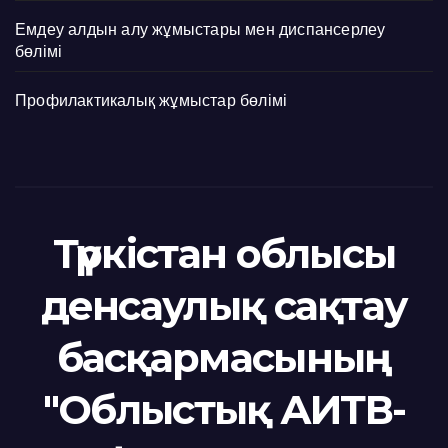
Емдеу алдын алу жұмыстары мен диспансерлеу
бөлімі
Профилактикалық жұмыстар бөлімі
Түркістан облысы
денсаулық сақтау
басқармасының
"Облыстық АИТВ-