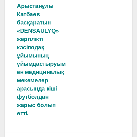
Арыстанұлы
Катбаев
басқаратын
«DENSAULYQ»
жергілікті
кәсіподақ
ұйымының
ұйымдастыруым
ен медициналық
мекемелер
арасында кіші
футболдан
жарыс болып
өтті.