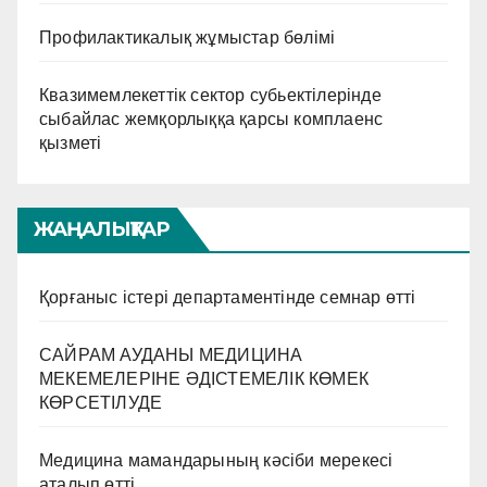
Профилактикалық жұмыстар бөлімі
Квазимемлекеттік сектор субьектілерінде
сыбайлас жемқорлыққа қарсы комплаенс
қызметі
ЖАҢАЛЫҚТАР
Қорғаныс істері департаментінде семнар өтті
САЙРАМ АУДАНЫ МЕДИЦИНА
МЕКЕМЕЛЕРІНЕ ӘДІСТЕМЕЛІК КӨМЕК
КӨРСЕТІЛУДЕ
Медицина мамандарының кәсіби мерекесі
аталып өтті