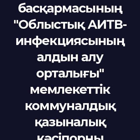
басқармасының
"Облыстық АИТВ-
инфекциясының
алдын алу
орталығы"
мемлекеттік
коммуналдық
қазыналық
кәсіпорны