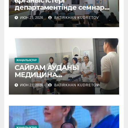
Қорғаныс істері
департаментінде семнар
өтті
ИЮН 25, 2026
BATIRKHAN KUDRETOV
ЖАҢАЛЫҚТАР
САЙРАМ АУДАНЫ
МЕДИЦИНА
МЕКЕМЕЛЕРІНЕ
ИЮН 23, 2026
BATIRKHAN KUDRETOV
ӘДІСТЕМЕЛІК КӨМЕК
КӨРСЕТІЛУДЕ
ЖАҢАЛЫҚТАР