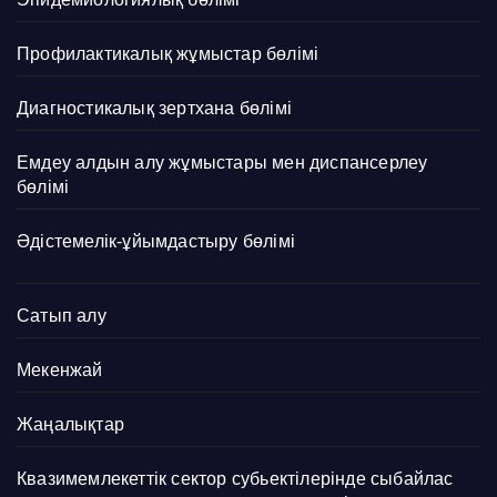
Профилактикалық жұмыстар бөлімі
Диагностикалық зертхана бөлімі
Емдеу алдын алу жұмыстары мен диспансерлеу
бөлімі
Әдістемелік-ұйымдастыру бөлімі
Сатып алу
Мекенжай
Жаңалықтар
Квазимемлекеттік сектор субьектілерінде сыбайлас