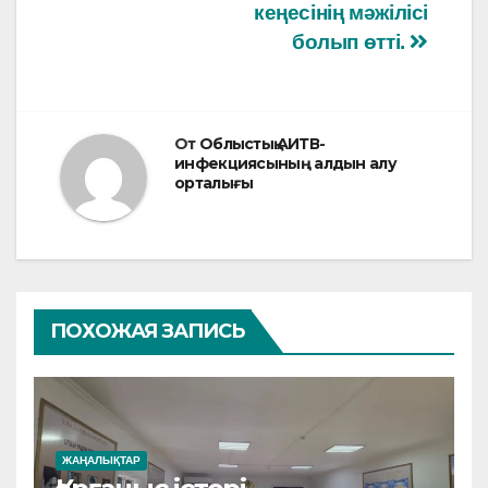
кеңесінің мәжілісі
болып өтті.
От
Облыстық АИТВ-
инфекциясының алдын алу
орталығы
ПОХОЖАЯ ЗАПИСЬ
ЖАҢАЛЫҚТАР