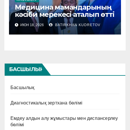
Медицина мамандарының
кәсіби мерекесі аталып өтті
ИЮН 18, 2026
BATIRKHAN KUDRETOV
БАСШЫЛЫҚ
Басшылық
Диагностикалық зертхана бөлімі
Емдеу алдын алу жұмыстары мен диспансерлеу
бөлімі