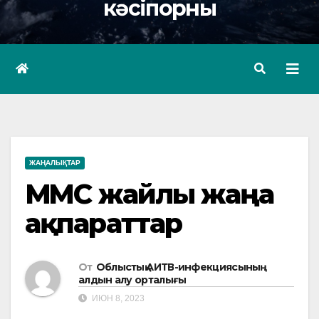
кәсіпорны
ЖАҢАЛЫҚТАР
МӘМС жайлы жаңа
ақпараттар
От
Облыстық АИТВ-инфекциясының
алдын алу орталығы
ИЮН 8, 2023