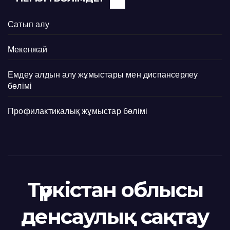
Сатып алу
Мекенжай
Емдеу алдын алу жұмыстары мен диспансерлеу
бөлімі
Профилактикалық жұмыстар бөлімі
Түркістан облысы
денсаулық сақтау