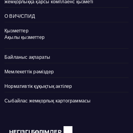
жемқорлыққа қарсы комплаенс қызметі
О ВИЧ/СПИД
Қызметтер
Ақылы қызметтер
Байланыс ақпараты
Мемлекеттік рәміздер
Нормативтік құқықтық актілер
Сыбайлас жемқорлық картограммасы
НЕГІЗГІ БӨЛІМДЕР