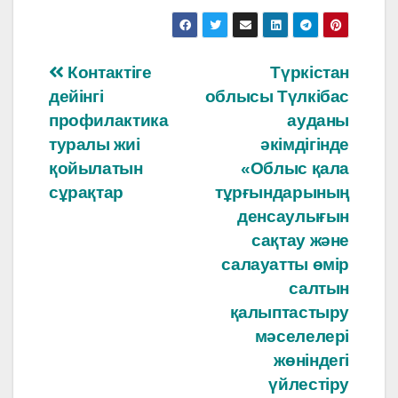
a
K
h
c
at
e
s
Навигация
Контактіге
Түркістан
b
A
дейінгі
облысы Түлкібас
по
o
p
профилактика
ауданы
o
p
записям
туралы жиі
әкімдігінде
қойылатын
«Облыс қала
k
сұрақтар
тұрғындарының
денсаулығын
сақтау және
салауатты өмір
салтын
қалыптастыру
мәселелері
жөніндегі
үйлестіру