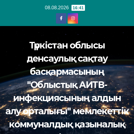
Перейти
08.08.2026
16:41
к
содержанию
Түркістан облысы
денсаулық сақтау
басқармасының
"Облыстық АИТВ-
инфекциясының алдын
алу орталығы" мемлекеттік
коммуналдық қазыналық